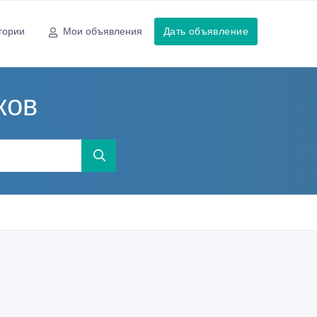
гории
Мои объявления
Дать объявление
ков