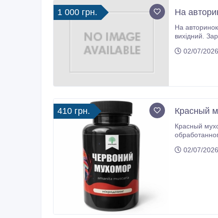
1 000 грн.
На автори
На авторинок «Лоск» потрі
02/07/2026
410 грн.
Красный м
Красный мухо
обработанного грибного сырья, собранного в эк
температуре. Т
02/07/2026
состав и дел