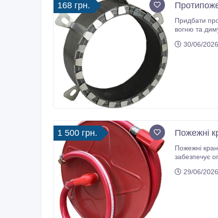
168 грн.
Протипоже
Придбати про
вогню та дим
повністю пере
30/06/2026
1 500 грн.
Пожежні к
Пожежні кран
забезпечує о
офісах, торгових центрах, складських і промислових об’єктах. Ми пропонуємо повністю укомплектовані рішення для пожежних
29/06/2026
шаф, як