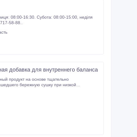
ону: 066-717-58-88..
асть
ная добавка для внутреннего баланса
ный продукт на основе тщательно
ухомора, сохраняя природный