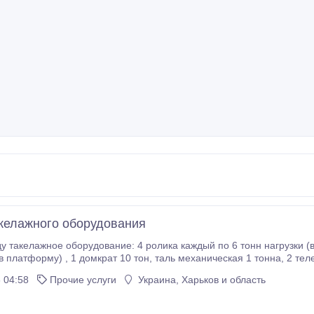
келажного оборудования
у такелажное оборудование: 4 ролика каждый по 6 тонн нагрузки (в
му) , 1 домкрат 10 тон, таль механическая 1 тонна, 2 тележки гидравлические (рокла) грузоподъемность
аждая, ломы, листы метала, брус.Также выполняем любые виды так
 04:58
Прочие услуги
Украина, Харьков и область