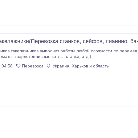
такелажники(Перевозка станков, сейфов, пианино, ба
чиков такелажников выполнит работы любой сложности по перемещ
оматы, твердотопливные котлы, станки, итд.).
 04:58
Перевозки
Украина, Харьков и область