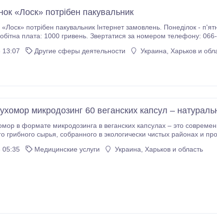
нок «Лоск» потрібен пакувальник
бен пакувальник Інтернет замовлень. Понеділок - п'ятниця: 08:00-16:30. Субота: 08:00-15:00, неділя
вихідний. Заробітна плата: 1000 гривень. Звертатися за номером телеф
 13:07
Другие сферы деятельности
Украина, Харьков и обл
ухомор микродозинг 60 веганских капсул – натураль
мор в формате микродозинга в веганских капсулах – это современ
ологически чистых районах и прошедшего бережную сушку при низкой
акая технология подготовки позволяет получить очищенный порошок красного м
 05:35
Медицинские услуги
Украина, Харьков и область
ая продукт удобным для ежедневного применения.