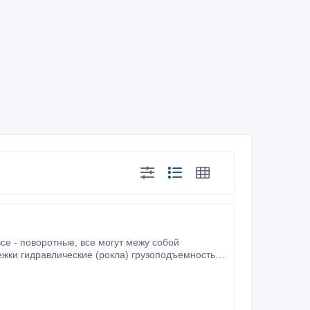
се - поворотные, все могут межу собой
елажных.