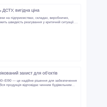
 ДСТУ, вигідна ціна
твах, складах, виробничих,
жить швидкість реагування у критичній ситуації.
Ми є виробником пожежного обладнання, тому пропонуємо рішення без посередників, зайвих націнок і прихованих витрат.
кований захист для об’єктів
EI30–EI90 — це надійне рішення для забезпечення