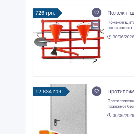
726 грн.
Пожежні щи
Пожежні щити та
логістичних і
30/06/2026
12 834 грн.
Протипоже
Протипожежні
пожежної безпеки житлових, комерційних, промислових і с
нормам і має офіційні сертифікати. Конструкці
30/06/2026
мінеральної 