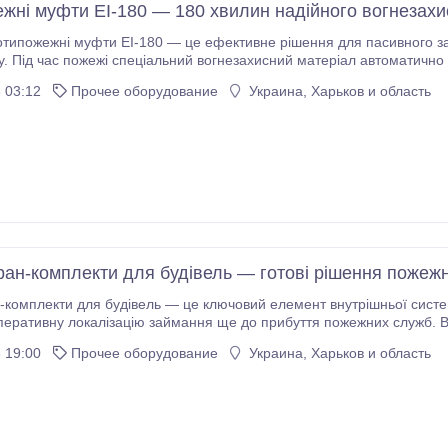
жні муфти EI-180 — 180 хвилин надійного вогнезахи
типожежні муфти EI-180 — це ефективне рішення для пасивного за
у. Під час пожежі спеціальний вогнезахисний матеріал автоматично
криває отвір у місці проходження пластикової труби.
 03:12
Прочее оборудование
Украина, Харьков и область
ран-комплекти для будівель — готові рішення пожежн
-комплекти для будівель — це ключовий елемент внутрішньої систе
перативну локалізацію займання ще до прибуття пожежних служб. В
 19:00
Прочее оборудование
Украина, Харьков и область
і відповідають чинним будівельним нормам України.