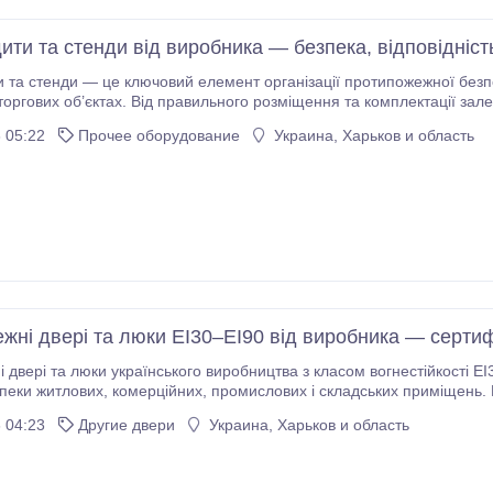
ти та стенди від виробника — безпека, відповідність
 стенди — це ключовий елемент організації протипожежної безпеки на підприємс
 торгових об’єктах. Від правильного розміщення та комплектації зале
 05:22
Прочее оборудование
Украина, Харьков и область
жні двері та люки EI30–EI90 від виробника — сертифі
 двері та люки українського виробництва з класом вогнестійкості 
кладських приміщень. Вся продукція відповідає чинним будівельним
ї виготовляються з високоякісної сталі та нержавіючої сталі з наповненням із
 04:23
Другие двери
Украина, Харьков и область
вати підвищеної щільності.