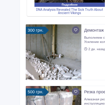
300 грн.
Демонтаж 
Выполняем строительные услуги по 
Усиление колонн, плит перекрытия. Сварочно монтажные работы. Закупка, доставка 
2 дн. наза
500 грн.
Резка про
Алмазная резка, расширение проемов без пыли в бетоне, железобетоне, кирпиче. Вырезаем ниш
инсталляцию. Вырезаем ниш