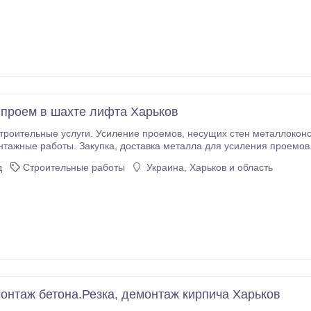
 проем в шахте лифта Харьков
. Усиление проемов, несущих стен металлоконструкциями. Усиление колонн, плит перекрытия.
тавка металла для усиления проемов. Проектирование, перепланировка. Помощь в
оформлении документов. Алмазная резка проемов, стен без пыли.
д
Строительные работы
Украина, Харьков и область
монтаж бетона.Резка, демонтаж кирпича Харьков