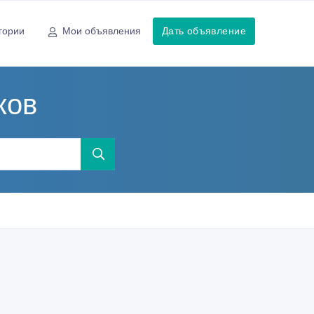
гории
Мои объявления
Дать объявление
ков