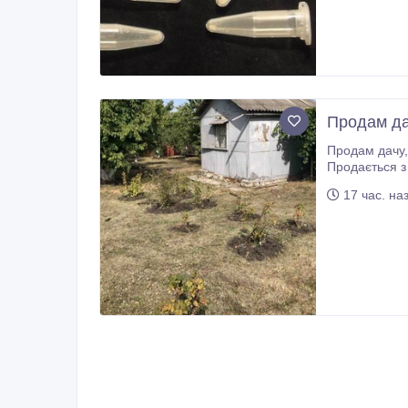
Продам да
Продам дачу, харківська обл., Валківський район, 12 соток. Поруч ставок з рибою, електрика цілий рік, своя свердловина (
17 час. на