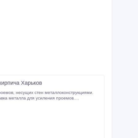
кирпича Харьков
Проектирование, перепланировка. Помощь в оформлении документов. Алмазная резка проемов, стен без пыли.