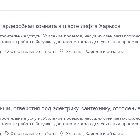
 гардеробная комната в шахте лифта Харьков
. Усиление проемов, несущих стен металлоконструкциями. Усиление колонн, плит перекрытия.
тавка металла для усиления проемов. Проектирование, перепланировка. Помощь в
оформлении документов. Алмазная резка проемов, стен без пыли.
д
Строительные работы
Украина, Харьков и область
иши, отверстия под электрику, сантехнику, отоплени
. Усиление проемов, несущих стен металлоконструкциями. Усиление колонн, плит перекрытия.
тавка металла для усиления проемов. Проектирование, перепланировка. Помощь в
оформлении документов. Алмазная резка проемов, стен без пыли.
д
Строительные работы
Украина, Харьков и область