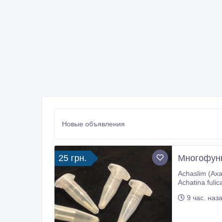
Новые объявления
25 грн.
Многофунк
Achaslim (Ахас
Achatina fulica, выделенный и высушенный по оригинальной технологии. Природные биологически активные веще
9 час. наз