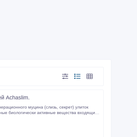
й Achaslim.
о муцина (слизь, секрет) улиток
имулирует гомеостаз присущий молодой, здоровой коже.