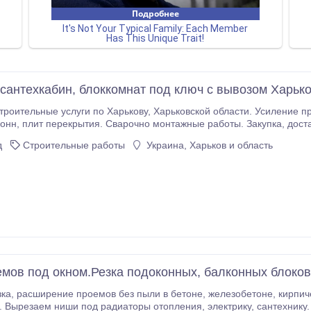
сантехкабин, блоккомнат под ключ с вывозом Харьк
Харькову, Харьковской области. Усиление проемов, несущих стен металлоконструкциями.
металла для усиления проемов.
д
Строительные работы
Украина, Харьков и область
емов под окном.Резка подоконных, балконных блоков
и, каналы, отверстия под
и под радиаторы отопления, электрику, сантехнику. Вырезаем подоконные блоки, выходы на