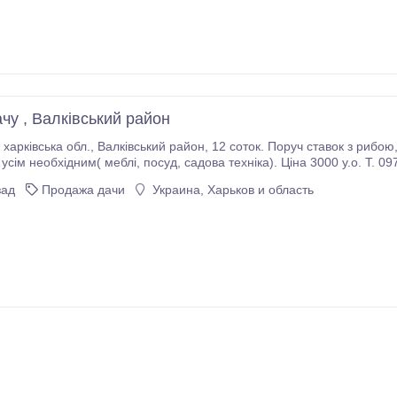
чу , Валківський район
вода).
Продається з усім необхідним( меблі, посуд, садова техніка). Ці
зад
Продажа дачи
Украина, Харьков и область