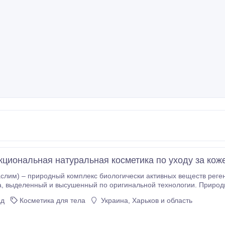
циональная натуральная косметика по уходу за коже
лим) – природный комплекс биологически активных веществ регенерационног
ства входящие
в состав Achaslim всесторонне ст
ад
Косметика для тела
Украина, Харьков и область