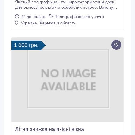
Якісний поліграфічний та широкоформатний друк
для бізнесу, реклами й особистих потреб. Виконую
друк візиток, флаєрів, буклетів, каталогів, банерів,
27 дн. назад
Полиграфические услуги
наліпок, стікерів, етикеток, плакатів та іншої
Украина, Харьков и область
рекламної продукції з професійним підбором
матеріалів і технологій. Перед запуском у друк
аналізую умови використання готового виробу та
пропоную оптимальне рішення.
1 000 грн.
Літня знижка на якісні вікна