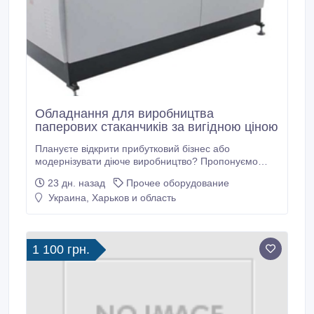
Обладнання для виробництва
паперових стаканчиків за вигідною ціною
Плануєте відкрити прибутковий бізнес або
модернізувати діюче виробництво? Пропонуємо
професійне обладнання для виробництва
23 дн. назад
Прочее оборудование
паперових стаканчиків та одноразового паперового
Украина, Харьков и область
посуду. У наявності нові та б/в станки у відмінному
технічному стані, які забезпечують високу
продуктивність, стабільну роботу та якісне
виготовлення продукції.
1 100 грн.