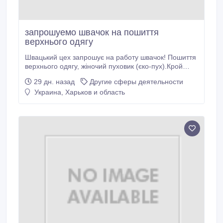
запрошуемо швачок на пошиття
верхнього одягу
Швацький цех запрошує на работу швачок! Пошиття
верхнього одягу, жіночий пуховик (єко-пух).Крой
набран, просточен, не ограничен. Робота цілий рік.
29 дн. назад
Другие сферы деятельности
Комфортні умови праці. Оплата регулярна, висока
Украина, Харьков и область
.р-н м.Барабашова (ул.Івана Камишева).096-322-
39-01.