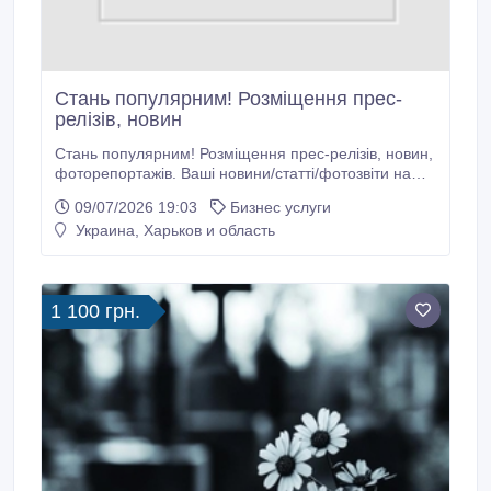
Стань популярним! Розміщення прес-
релізів, новин
Стань популярним! Розміщення прес-релізів, новин,
фоторепортажів. Ваші новини/статті/фотозвіти на
супер-популярних порталах https://daily.com.ua/ та
09/07/2026 19:03
Бизнес услуги
http://www.EconomistUA.com Звертайтеся на
Украина, Харьков и область
economistuacom@ukr.net Ссылка на сайт:
http://www.EconomistUA.com.
1 100 грн.