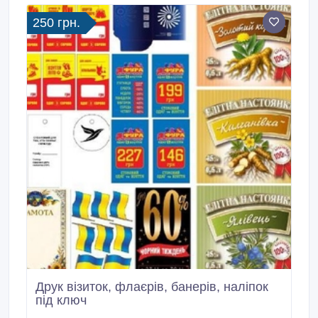
від 41000 грн, трисекційна – від 51000 грн,
250 грн.
чотирисекційна – від 54000 грн.
Друк візиток, флаєрів, банерів, наліпок
під ключ