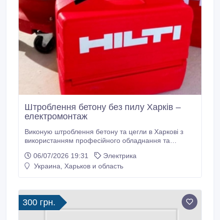
Штроблення бетону без пилу Харків –
електромонтаж
Виконую штроблення бетону та цегли в Харкові з
використанням професійного обладнання та
промислового пилососа. Під час роботи пил
06/07/2026 19:31
Электрика
ефективно відводиться. Надаю послуги: •
Украина, Харьков и область
штроблення стін під кабель і електропроводку; •
нарізання штроб у бетонних, цегляних та панельних
стінах; • алмазне свердління підрозетників; • буріння
отворів під розетки, вимикачі та розподільчі коробки;
300 грн.
• прокладання кабелю; • повна або часткова заміна
електропроводки; • монтаж розеток, вимикачів та