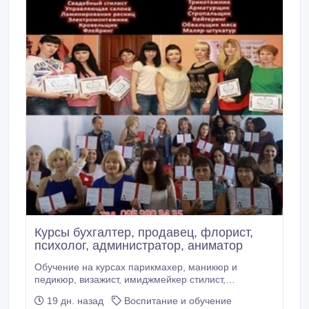
Курсы бухгалтер, продавец, флорист,
психолог, администратор, аниматор
Обучение на курсах парикмахер, маникюр и
педикюр, визажист, имиджмейкер стилист,
наращивание ресниц, тату, маркетинг, логистика,
19 дн. назад
Воспитание и обучение
коррекция бровей ресниц, пиццеоли, плотник,