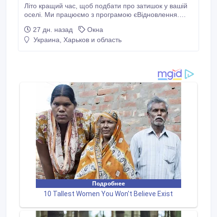
Літо кращий час, щоб подбати про затишок у вашій
оселі. Ми працюємо з програмою єВідновлення.
Виготовляємо віконні, дверні, балконні конструкції у
27 дн. назад
Окна
профільних системах VEKA, REHAU, WDS, москітні
Украина, Харьков и область
сітки, підвіконня, жалюзі. Займаємось заміною
склопакетів, стулок, імпостів та інших пошкоджень
безпосередньо на об'єкті.