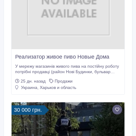
Реализатор живое пиво Новые Дома
У мережу магазинів живого пива на постійну роботу
потрібні продавці (район Нові Будинки, бульвар
Юр’єва) Графік з 10:00 до 22:00, потижнево. Вимоги:
25 дн. назад
Продажи
порядність та комунікабельність. Телефонувати
Украина, Харьков и область
строго з 9:00 до 18:00. 063-983-67-47.
30 000 грн.