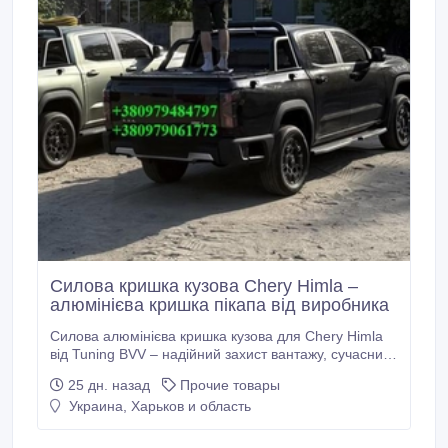
Силова кришка кузова Chery Himla –
алюмінієва кришка пікапа від виробника
Силова алюмінієва кришка кузова для Chery Himla
від Tuning BVV – надійний захист вантажу, сучасний
тюнінг пікапа та максимальна функціональність.
25 дн. назад
Прочие товары
Виготовляємо кришки для Chery Himla та практично
Украина, Харьков и область
всіх моделей пікапів за індивідуальними розмірами.
Доступні модифікації: односекційна – від 30000 грн,
двосекційна – від 31000 грн, двосекційна складна –