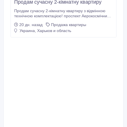
Продам сучасну 2-кімнатну квартиру
Продам сучасну 2-кімнатну квартиру з відмінною
технічною комплектацією! проспект Аерокосмічний,
211 Площа — 54, 3 м² | 1 поверх Затишна та
20 дн. назад
Продажа квартиры
функціональна квартира з якісним ремонтом і
Украина, Харьков и область
продуманими інженерними рішеннями. Чудовий
варіант для тих, хто цінує комфорт і хоче придбати
житло з уже встановленою технікою та
обладнанням.