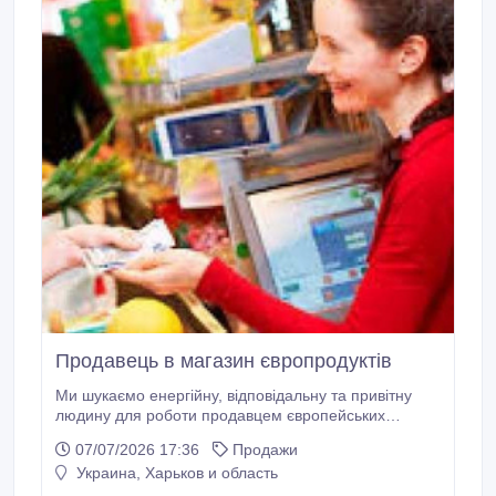
далі, і можуть взяти на себе складну частину
організації.
Продавець в магазин європродуктів
Ми шукаємо енергійну, відповідальну та привітну
людину для роботи продавцем європейських
товарів, а саме продукти харчування та побутова
07/07/2026 17:36
Продажи
хімія. Якщо ви любите спілкуватися з людьми, маєте
Украина, Харьков и область
вміння продавати товари та маєте бажання
допомагати нашим клієнтам, ми раді зустріти вас.