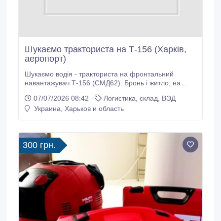
Шукаємо тракториста на Т-156 (Харків,
аеропорт)
Шукаємо водія - тракториста на фронтальний
навантажувач Т-156 (СМД62). Бронь і житло, на
жаль, не надаємо. На постійній основі - без
07/07/2026 08:42
Логистика, склад, ВЭД
прив'язки до сезону / світла і т.д. Графік праці: пн-пт
Украина, Харьков и область
з 8 до 17, сб - з 8 до 14, нд - вихідний. Обов'язки: -
завантаження / розвантаження транспорту; -
перемішування сировини; - завантаження /
розвантаження сировиною обладнання; - підтримка
300 грн.
навантажувача в робочому стані, його поточний
ремонт; - допомога навантажувачем в інших
господарських питаннях по базі.