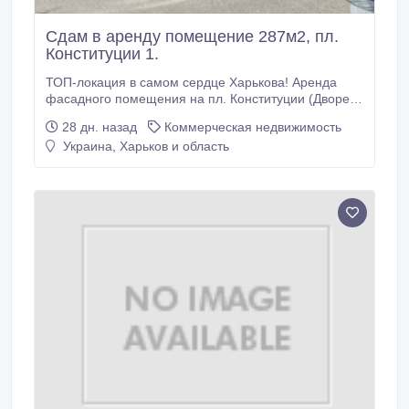
Сдам в аренду помещение 287м2, пл.
Конституции 1.
ТОП-локация в самом сердце Харькова! Аренда
фасадного помещения на пл. Конституции (Дворец
Труда). Ищете место, где ваш бизнес обречен на
28 дн. назад
Коммерческая недвижимость
успех? Оно перед вами. Красная линия, отличный
Украина, Харьков и область
пешеходный трафик, узнаваемая историческая
локация и готовые планировочные решения под
масштабный проект. Основные характеристики:
Общая площадь: 287 кв.