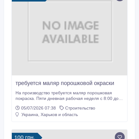
требуется маляр порошковой окраски
На производство требуется маляр порошковая
покраска. Пяти дневная рабочая неделя с 8:00 до
17:00. Есть все оборудование для комфортной
05/07/2026 07:38
Строительство
работы. Можно без опыта работы, студентам,
Украина, Харьков и область
обучаем. Оплата два раза в месяц. Находимся
район бассейна Локомотив..
100 грн.