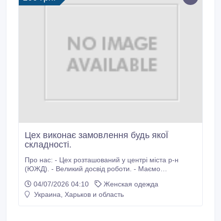
Цех виконає замовлення будь якоЇ
складності.
Про нас: - Цех розташований у центрі міста р-н
(ЮЖД). - Великий досвід роботи. - Маємо
досвідченого технолога та (ОТК). - Розробка лекал. -
04/07/2026 04:10
Женская одежда
В цеху сучасне обладнання: спецмашини, свій
Украина, Харьков и область
кравець, дтф друк (накатка), вишивка. - Великий
склад. - Працюємо як з фізичними так і з
юридичними особами.