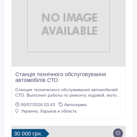
електрощита.
Станція технічного обслуговування
автомобілів СТО
Станция технического обслуживания автомобилей
СТО. Выполнит работы по ремонту ходовой, мотора
и ТО. Диагностика. Так же небольшие ремонтные
06/07/2026 03:43
Автосервис
работы по электрике и кузову. Тел.: 050-542-36-70,
Украина, Харьков и область
050-63-23-976..
30 000 грн.