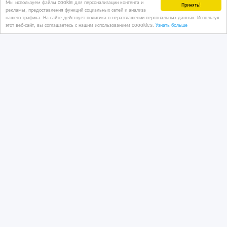
Мы используем файлы cookie для персонализации контента и
Принять!
рекламы, предоставления функций социальных сетей и анализа
Резка проемов под окном.Резка
нашего трафика. На сайте действует политика о неразглашении персональных данных. Используя
подоконных, балконных блоков
этот веб-сайт, вы соглашаетесь с нашим использованием coookies.
Узнать больше
Харьков
2 дн. назад
Строительные работы
Украина, Харьков и область
100 грн.