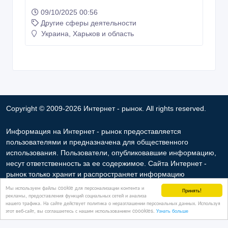
09/10/2025 00:56
Другие сферы деятельности
Украина, Харьков и область
Copyright © 2009-2026 Интернет - рынок. All rights reserved.
Информация на Интернет - рынок предоставляется
пользователями и предназначена для общественного
использования. Пользователи, опубликовавшие информацию,
несут ответственность за ее содержимое. Сайта Интернет -
рынок только хранит и распространяет информацию
пользователей и не несет ответственность за ее содержимое.
Мы используем файлы cookie для персонализации контента и
Принять!
рекламы, предоставления функций социальных сетей и анализа
Мы не продаем и не предоставляем во временное
нашего трафика. На сайте действует политика о неразглашении персональных данных. Используя
пользование частную информацию зарегистрированных
этот веб-сайт, вы соглашаетесь с нашим использованием coookies.
Узнать больше
пользователей Интернет - рынок третьим лицам. Но мы можем
разглашать частную информацию в соответствии с