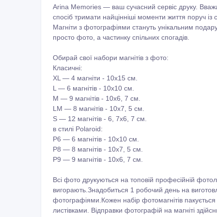
Arina Memories — ваш сучасний сервіс друку. Вваж
спосіб тримати найцінніші моменти життя поруч із 
Магніти з фотографіями стануть унікальним подару
просто фото, а частинку спільних спогадів.
Обирай свої набори магнітів з фото:
Класичні:
XL — 4 магніти - 10х15 см.
L — 6 магнітів - 10х10 см.
М — 9 магнітів - 10х6, 7 см.
LM — 8 магнітів - 10х7, 5 см.
S — 12 магнітів - 6, 7х6, 7 см.
в стилі Polaroid:
P6 — 6 магнітів - 10x10 cм.
Р8 — 8 магнітів - 10х7, 5 см.
P9 — 9 магнітів - 10x6, 7 cм.
Всі фото друкуються на топовій професійній фотол
вигорають.Знадобиться 1 робочий день на виготов
фотографіями.Кожен набір фотомагнітів пакується 