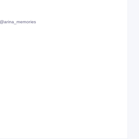
йснюється кожного дня Новою Поштою та Укрпоштою.
- @arina_memories