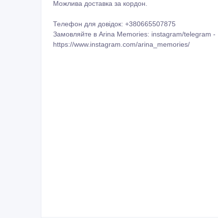
листівками. Відправки фотографій на магніті зді
Можлива доставка за кордон.
Телефон для довідок: +380665507875
Замовляйте в Arina Memories: instagram/telegram 
https://www.instagram.com/arina_memories/