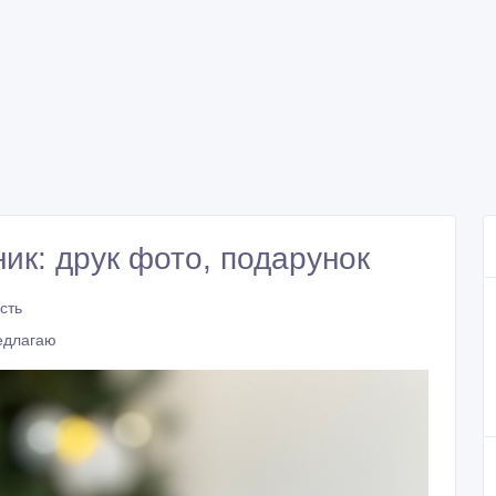
ик: друк фото, подарунок
сть
едлагаю