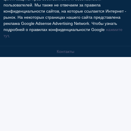
разглашать частную информацию в соответствии с
требованиями закона в том случае, если объявление или
любая другая информация ущемляет права другого лица, в
целях защиты прав собственности и безопасности
пользователей. Мы также не отвечаем за правила
конфиденциальности сайтов, на которые ссылается Интернет -
рынок. На некоторых страницах нашего сайта представлена
реклама Google Adsense Advertising Network. Чтобы узнать
подробней о правилах конфиденциальности Google
нажмите
тут
.
Контакты