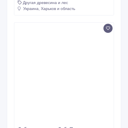
Дуб. Дрова. Харьков, Песочин,
Коротич, Люботин.
18/11/2025 08:56
Другая древесина и лес
Украина, Харьков и область