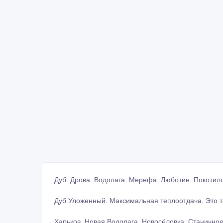
Дуб. Дрова. Водолага. Мерефа. Люботин. Покотило
Дуб Уложенный. Максимальная теплоотдача. Это то
Харьков, Новая Водолага, Новосёловка, Станично