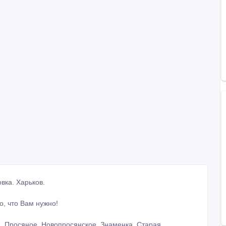
вка. Харьков.
, что Вам нужно!
е, Просяное, Новопросянское, Знаменка, Старая