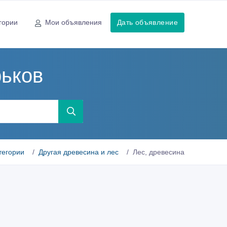
гории
Мои объявления
Дать объявление
рьков
тегории
Другая древесина и лес
Лес, древесина