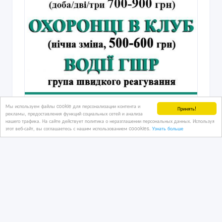
Мы используем файлы cookie для персонализации контента и
Принять!
рекламы, предоставления функций социальных сетей и анализа
нашего трафика. На сайте действует политика о неразглашении персональных данных. Используя
этот веб-сайт, вы соглашаетесь с нашим использованием coookies.
Узнать больше
Требуются охранники на новые
объекты