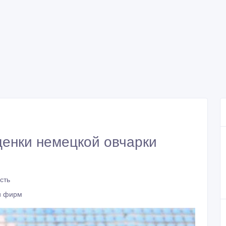
щенки немецкой овчарки
сть
и фирм