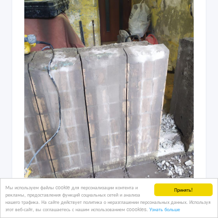
Мы используем файлы cookie для персонализации контента и
Принять!
рекламы, предоставления функций социальных сетей и анализа
нашего трафика. На сайте действует политика о неразглашении персональных данных. Используя
Резка проемов под окном.Резка
этот веб-сайт, вы соглашаетесь с нашим использованием coookies.
Узнать больше
подоконных, балконных блоков