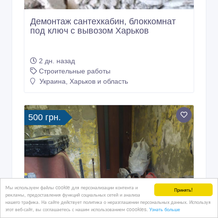
Демонтаж сантехкабин, блоккомнат
под ключ с вывозом Харьков
2 дн. назад
Строительные работы
Украина, Харьков и область
500 грн.
Мы используем файлы cookie для персонализации контента и
Принять!
рекламы, предоставления функций социальных сетей и анализа
нашего трафика. На сайте действует политика о неразглашении персональных данных. Используя
этот веб-сайт, вы соглашаетесь с нашим использованием coookies.
Узнать больше