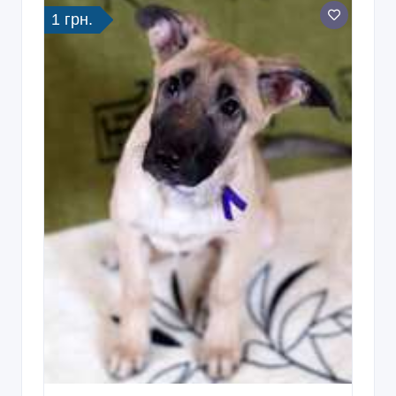
Красивые, ласковые щеночки ищут
любящую семью
03/04/2019 06:34
Собаки, щенки
Украина, Харьков и область
3 000 грн.