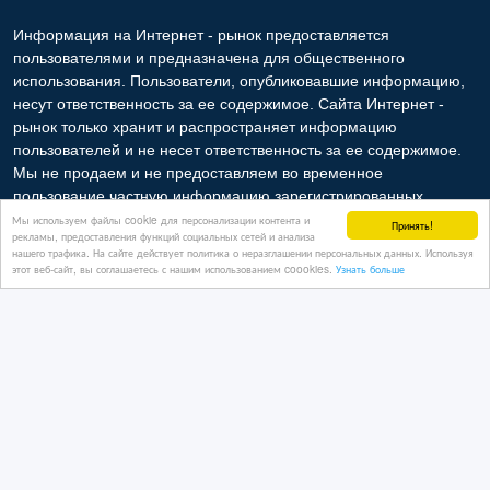
пользователей. Мы также не отвечаем за правила
конфиденциальности сайтов, на которые ссылается Интернет -
рынок. На некоторых страницах нашего сайта представлена
реклама Google Adsense Advertising Network. Чтобы узнать
подробней о правилах конфиденциальности Google
нажмите
тут
.
Контакты
Мы используем файлы cookie для персонализации контента и
Принять!
рекламы, предоставления функций социальных сетей и анализа
нашего трафика. На сайте действует политика о неразглашении персональных данных. Используя
этот веб-сайт, вы соглашаетесь с нашим использованием coookies.
Узнать больше