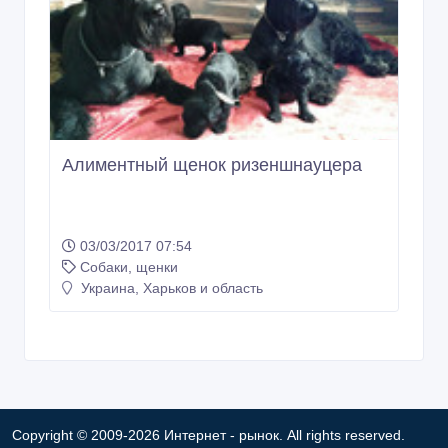
Copyright © 2009-2026 Интернет - рынок. All rights reserved.
Информация на Интернет - рынок предоставляется
пользователями и предназначена для общественного
использования. Пользователи, опубликовавшие информацию,
несут ответственность за ее содержимое. Сайта Интернет -
рынок только хранит и распространяет информацию
пользователей и не несет ответственность за ее содержимое.
Мы не продаем и не предоставляем во временное
пользование частную информацию зарегистрированных
пользователей Интернет - рынок третьим лицам. Но мы можем
разглашать частную информацию в соответствии с
требованиями закона в том случае, если объявление или
любая другая информация ущемляет права другого лица, в
целях защиты прав собственности и безопасности