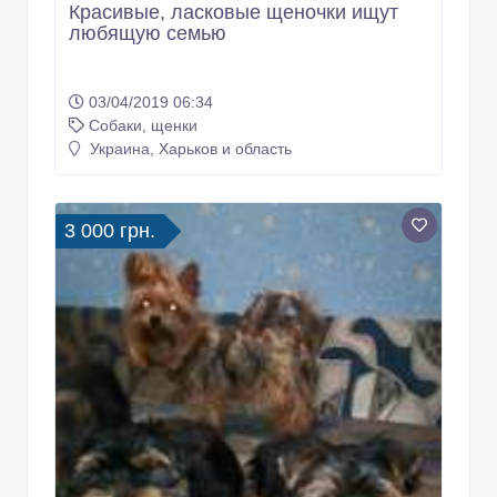
Продам щенков Йоркширского
терьера