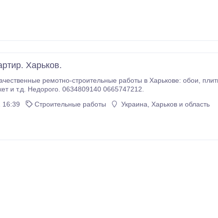
артир. Харьков.
ые ремотно-строительные работы в Харькове: обои, плитка, откосы, покраска, штукатурка, сантехника,
нат, паркет и т.д. Недорого. 0634809140 0665747212.
 16:39
Строительные работы
Украина, Харьков и область