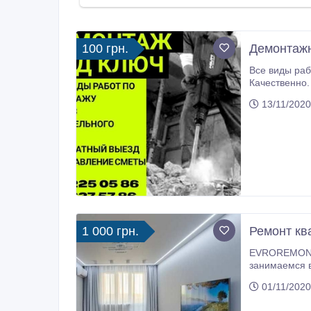
100 грн.
Демонтажн
Все виды работ по демонтажу квартир, дом
Качественно. В чётко оговорённые срок
13/11/2020
1 000 грн.
Ремонт кв
EVROREMONT. KHARKOV. UA 
занимаемся внутренней от
распространя
01/11/2020