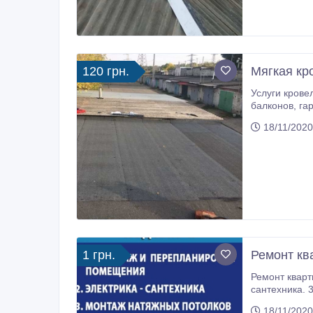
120 грн.
Мягкая кр
Услуги кровельщиков Харьков! Выполняем все виды 
балконов, гаражей. Установка Гидро, Паро-Барьера. Монтаж ветровых планок, Коньков, Водосточки. Тел.: (098) 492-89-05, (063)
99
18/11/2020
1 грн.
Ремонт кв
Ремонт кварти
сантехника. 3. Мон
96. Денис. Те
18/11/2020