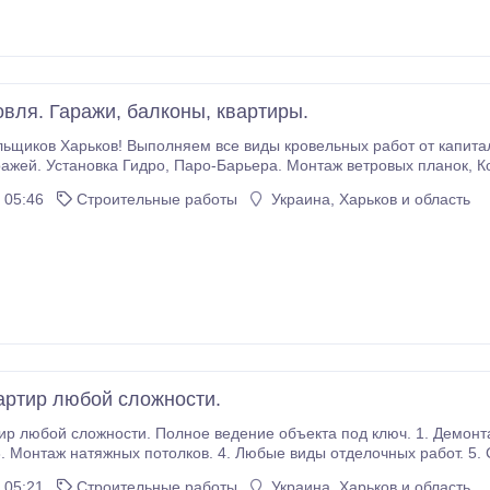
овля. Гаражи, балконы, квартиры.
кровельных работ от капитальных до частичных. Ремонт козырьков,
3-21-43, (050) 614-48-03. Денис. Дополнительная информация на сайте krov-
 05:46
Строительные работы
Украина, Харьков и область
артир любой сложности.
р любой сложности. Полное ведение объекта под ключ. 1. Демонтаж и пер
таж натяжных потолков. 4. Любые виды отделочных работ. 5. Стяжка, выравнивание полов. Тел.: 
л.: 098-236-73-49. Евгений..
 05:21
Строительные работы
Украина, Харьков и область