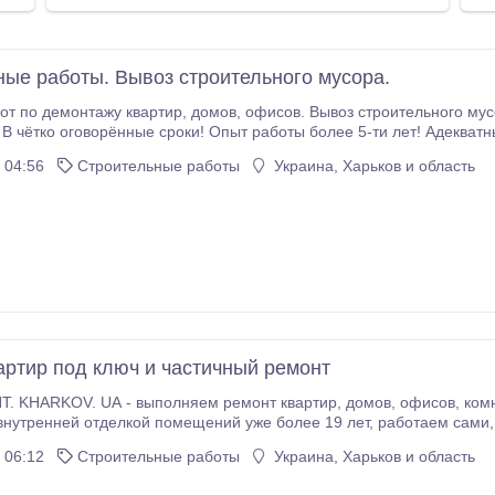
ые работы. Вывоз строительного мусора.
ов, офисов. Вывоз строительного мусора. Бесплатный выезд на составление сметы.
и! Опыт работы более 5-ти лет! Адекватные цены. Работаем без выходных! Звоните,
ответим на все вопросы. Тел.: 050 637 57 86, 098 225 05 86.
 04:56
Строительные работы
Украина, Харьков и область
артир под ключ и частичный ремонт
- выполняем ремонт квартир, домов, офисов, комнат - современно, качественно, в срок. Мы
делкой помещений уже более 19 лет, работаем сами, без посредников. На все предлагаемые работы
ется гарантия 12 месяцев - в этот период мы оказываем бесплат
 06:12
Строительные работы
Украина, Харьков и область