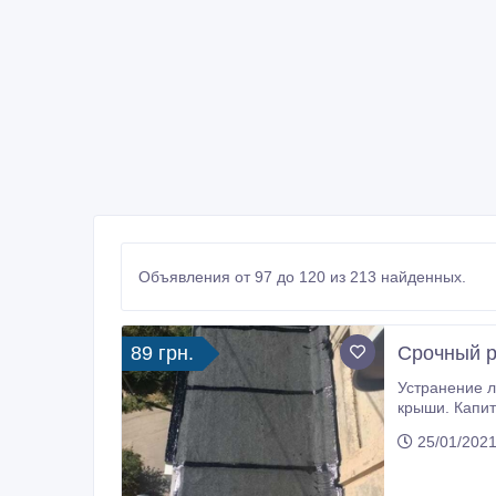
Объявления от 97 до 120 из 213 найденных.
89 грн.
Срочный р
Устранение любой течи в крыше. Ремонт битумной
крыши. Капитальный и частичный ремонт крыши, построим крышу с нуля. Любые виды кровельных работ. Ремонт шиферной
кровли. Ремонт мягкой кровли. Ремонт проффнастила. Ремонт кровли гаража, кровля над предприятием, над жилым
25/01/2021
помещением