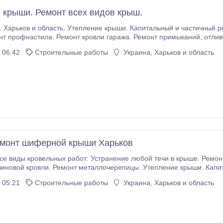
 крыши. Ремонт всех видов крыш.
нт мягкой
011-60-18, (098) 492-89-05, (095) 875-35-32..
 06:42
Строительные работы
Украина, Харьков и область
монт шиферной крыши Харьков
иды кровельных работ: Устранение любой течи в крыше. Ремонт шиферных крыш. Ре
епление крыши. Капитальный и частичный ремонт, построим крышу с
нуля. Тел.: (066) 424-69-87, (063) 366-22-83, (097) 541-21-06.
 05:21
Строительные работы
Украина, Харьков и область