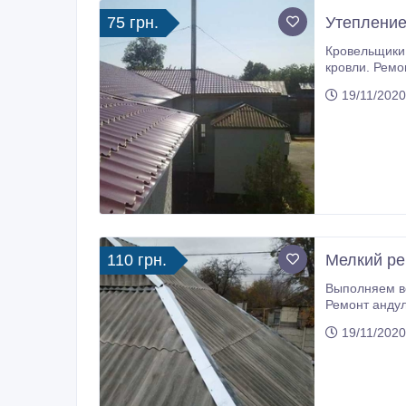
75 грн.
Утепление
Кровельщики. Харьков и область. Утепление крыши. Капитальный и частичный ремонт. Ремонт шиферной кровли. Ремо
кровли. Ремонт профнастила. Ремонт кровли гаража. Ремонт примыканий, отливов. Установка снегозадержателей. Тел.: (073)
19/11/2020
110 грн.
Мелкий ре
Выполняем все в
Ремонт андулиновой кровли. Ремонт металлочерепицы. Ут
19/11/2020