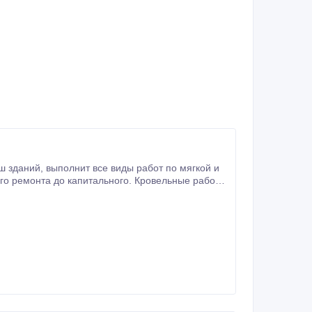
рaзных кровeльных мaтeриaлов -