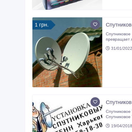
1 грн.
Спутников
Спутниковое и Т2 телевидение, Смарт-ТВ приставки
превращает любой телев
количество ТВ каналов Украины, России и мира: 
31/01/2022
виртуальные кинотеатр
социальными
Спутников
Спутниковое 
Спутниковое ТВ в Ук
радио. Цифро
19/04/2018