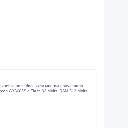
 линейки полюбившихся многим популярных
с Flash 32 Mbits, RAM 512 Mbits.
аршим братьям, а по энергоэффективности даже впереди.