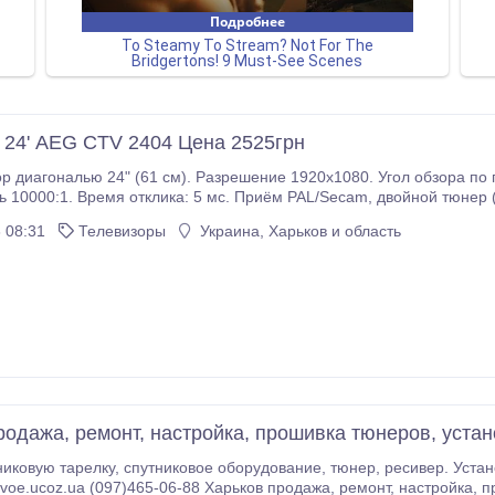
 24' AEG CTV 2404 Цена 2525грн
иагональю 24" (61 см). Разрешение 1920х1080. Угол обзора по горизонтали 170
ремя отклика: 5 мс. Приём PAL/Secam, двойной тюнер (DVB-T и аналоговый) Full HD (1920 x 1080).
й полнофункциональный пульт ду. Удобное многоязычное экранно
 08:31
Телевизоры
Украина, Харьков и область
родажа, ремонт, настройка, прошивка тюнеров, устан
ие, тюнер, ресивер. Установка спутниковых антенн. 063-258-18-30
(097)465-06-88 Харьков продажа, ремонт, настройка, прошивка тюнеров, установка антенны. Продажа