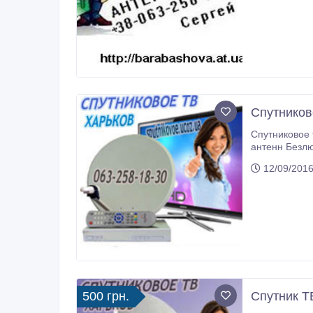
Спутников
Спутниковое 
антенн Безлю
http://sputn
12/09/2016
Водяное в Ха
500 грн.
Спутник Т