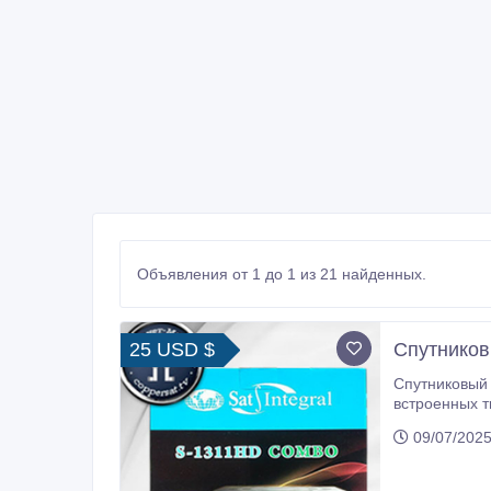
Объявления от 1 до 1 из 21 найденных.
25 USD $
Спутников
Спутниковый 
встроенных т
сжатием MPEG2/4 и эфирного, – в DVB-T/T2 (32 циф
09/07/2025
выводом виде