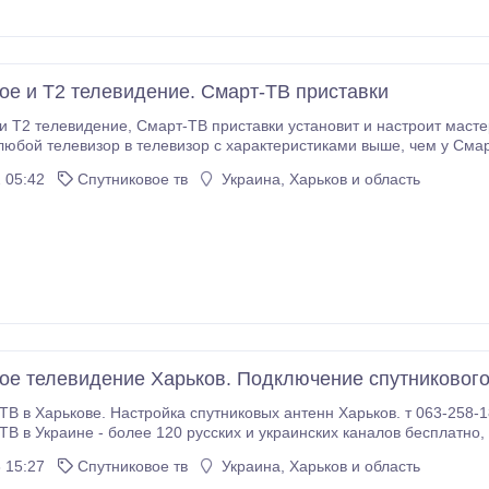
ое и Т2 телевидение. Смарт-ТВ приставки
 установит и настроит мастер Владимир Георгиевич. Смарт-ТВ приставка
изор в телевизор с характеристиками выше, чем у Смарт телевизоров и позволяет смотреть огромное
спортивные, детские, фильмовые, новостные, познавательные, 18+, через
 05:42
Спутниковое тв
Украина, Харьков и область
ы можно смотреть любые фильмы и сериалы, пользоваться Ютюбом без рекламных вставок, а также
 сетями.
ое телевидение Харьков. Подключение спутникового
ТВ в Харькове. Настройка спутниковых антенн Харьков. т 063-258-18
раине - более 120 русских и украинских каналов бесплатно, сотни каналов зарубежного ТВ, сотни каналов
вое изображение и стереофоническое звучание. Мы всегда готовы
 15:27
Спутниковое тв
Украина, Харьков и область