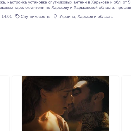
ж, перенос, переустановка,
релок-антенн по Харькову и Харьковской области, прошивка спутниковых ресиверов, тюнеров. Установка
спутникового тв, подключение телеканалов бесплатного Спутникового тел
 14:01
Спутниковое тв
Украина, Харьков и область