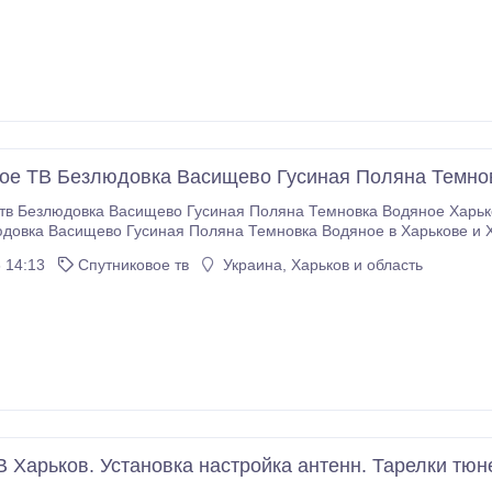
ое ТВ Безлюдовка Васищево Гусиная Поляна Темно
тв Безлюдовка Васищево Гусиная Поляна Темновка Водяное Харько
довка Васищево Гусиная Поляна Темновка Водяное в Харькове и Х
ikovoe.ucoz.ua/index/0-8 Спутниковое оборудование распродажа Б
 14:13
Спутниковое тв
Украина, Харьков и область
рькове и Харьковской обл! Выбери свою спутниковую антенну деше
В Харьков. Установка настройка антенн. Тарелки тюн