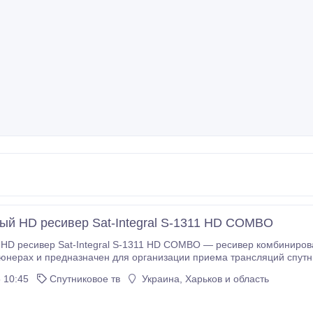
ый HD ресивер Sat-Integral S-1311 HD COMBO
HD ресивер Sat-Integral S-1311 HD COMBO — ресивер комбинирова
юнерах и предназначен для организации приема трансляций спутн
ровых канала национального телевидения) дециметрового диапазона, с
 10:45
Спутниковое тв
Украина, Харьков и область
о в разрешениях SD (до 720p) и HD (до 1080p) и встроенной поддер