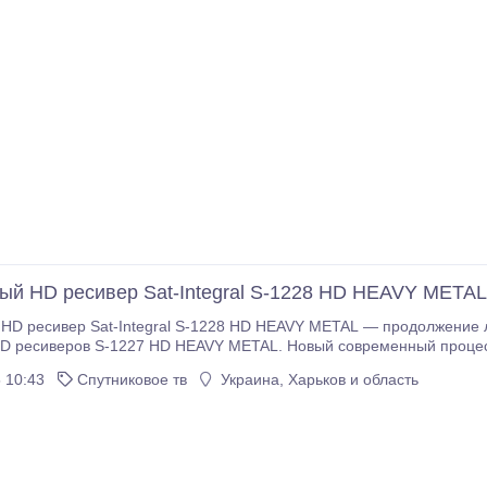
ый HD ресивер Sat-Integral S-1228 HD HEAVY METAL
 HD ресивер Sat-Integral S-1228 HD HEAVY METAL — продолжение
ресиверов S-1227 HD HEAVY METAL. Новый современный процессор GX6605S 
По производительности ничем не уступает ст
 10:43
Спутниковое тв
Украина, Харьков и область