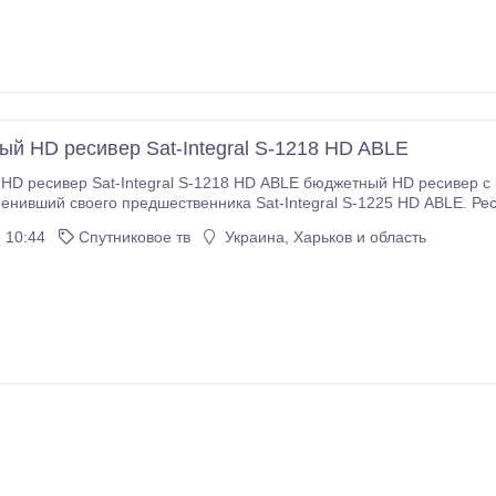
ый HD ресивер Sat-Integral S-1218 HD ABLE
HD ресивер Sat-Integral S-1218 HD ABLE бюджетный HD ресивер с
 вентиляцией, в котором заключены похожие по своим характеристикам детали,
 10:44
Спутниковое тв
Украина, Харьков и область
ессор GX6605S и достаточное количество флеш-памяти для хранен