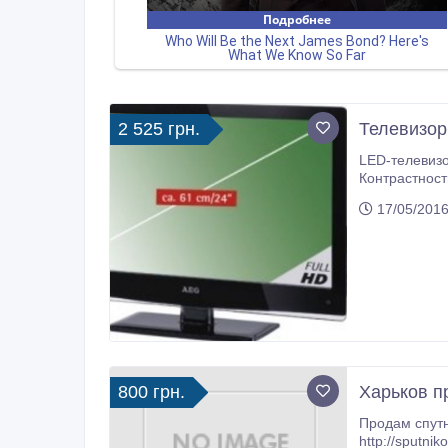
2 525 грн.
Телевизор
LED-телевизор д
Контрастность 10000:1. В
Инфракрасны
17/05/2016
800 грн.
Харьков п
Продам спутниковую тарелку, спутниковое оборудован
http://sputnikovoe.ucoz.ua 