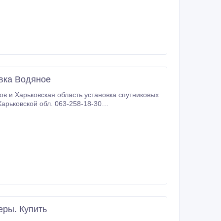
вка Водяное
в и Харьковская область установка спутниковых
арьковской обл. 063-258-18-30
езлюдовка Васищево Гусиная Поляна Темновка
во - доставим быстро.
еры. Купить