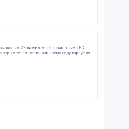
 выносным ИК датчиком с 4-сегментным LED
ия прошивки и всех пользовательских настроек.