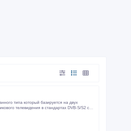
нного типа который базируется на двух
икового телевидения в стандартах DVB-S/S2 со
жкой аудио кодека AC3 (Dolby Digital).