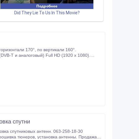
°, по вертикали 160°.
е меню.
овка спутни