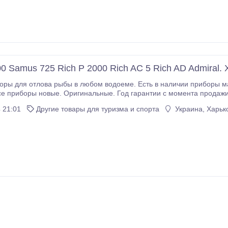
0 Samus 725 Rich P 2000 Rich AC 5 Rich AD Admiral. 
для отлова рыбы в любом водоеме. Есть в наличии приборы марки samus 1000, samus 
се приборы новые. Оригинальные. Год гарантии с момента продажи
тирую на нормальную рабочую оригинальную схему и прошивку если вы приобрели
 21:01
Другие товары для туризма и спорта
Украина, Харько
ров марки SAMUS.