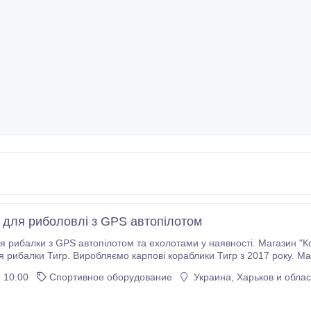
 для риболовлі з GPS автопілотом
балки з GPS автопілотом та ехолотами у наявності. Магазин "Кораблик Рибака". 24 місяц
 рибалки Тигр. Виробляємо карпові кораблики Тигр з 2017 року. Маг
подарунок. 30 корабликів у навності.
 10:00
Спортивное оборудование
Украина, Харьков и облас