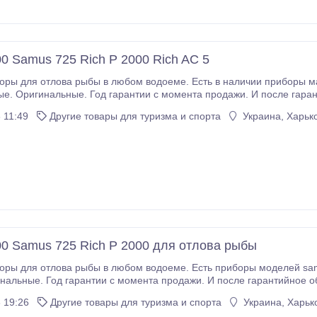
0 Samus 725 Rich P 2000 Rich AC 5
для отлова рыбы в любом водоеме. Есть в наличии приборы марки samus 1000, samus
е. Оригинальные. Год гарантии с момента продажи. И после гаран
КУ и отремонтирую на нормальную рабочую оригинальную схему 
 11:49
Другие товары для туризма и спорта
Украина, Харько
.
0 Sаmus 725 Rісh P 2000 для отлова рыбы
я отлова рыбы в любом водоеме. Есть приборы моделей samus 1000, samus 725, RICH P 200
нальные. Год гарантии с момента продажи. И после гарантийное о
ВКУ БЕЗ ВОЗМОЖНОСТИ ПЕРЕСЫЛКИ отремонтирую на нормальную
 19:26
Другие товары для туризма и спорта
Украина, Харько
обрели копию приборов марки SAMUS.