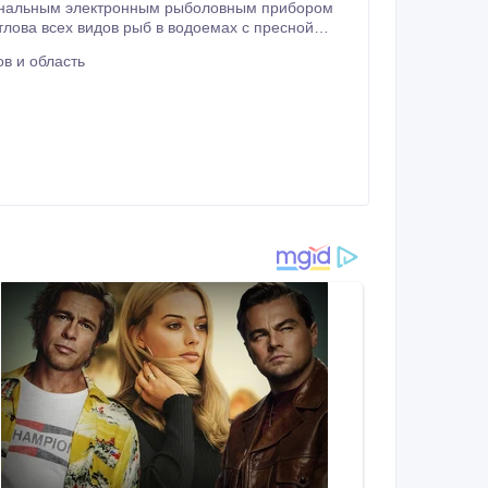
лова всех видов рыб в водоемах с пресной
иротно—импульсной модуляции (PWM).
в и область