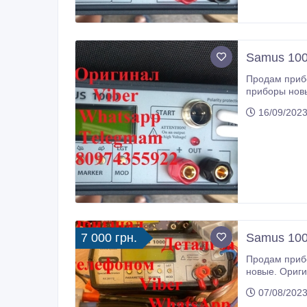
Samus 100
Продам приборы 
приборы новы
РАЗБЛОКИРОВ
16/09/2023
марки SAMUS
7 000 грн.
Sаmus 100
Продам приборы дл
новые. Ориги
РАЗБЛОКИРО
07/08/2023
если вы при