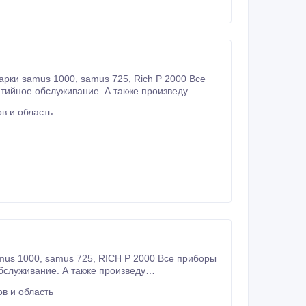
 725, Rich P 2000 Все
тийное обслуживание. А также произведу
и прошивку если вы приобрели копию приборов
в и область
0 Все приборы
бслуживание. А также произведу
 рабочую оригинальную схему и прошивку
в и область