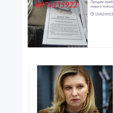
Продам приборы марки Samus 1000, RICH Р
нового покол
водой. Приб
15/02/2023