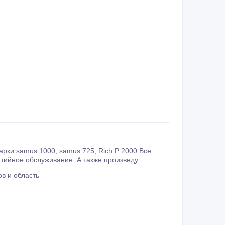
 725, Rich P 2000 Все
тийное обслуживание. А также произведу
и прошивку если вы приобрели копию приборов
в и область