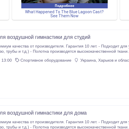
ля воздушной гимнастики для студий
а от производителя. Гарантия 10 лет. - Подходит для установки на любой "твердый" потолок (бетон,
 13:00
Спортивное оборудование
Украина, Харьков и облас
аны в школах танцев и фитнес клубах по всей Украине - Не забываем учитывать акционные условия для
оптовых заказов ДОСТАВКА ПО ВСЕЙ УКРАИНЕ.
ля воздушной гимнастики для дома
а от производителя. Гарантия 10 лет. - Подходит для установки на любой "твердый" потолок (бетон,