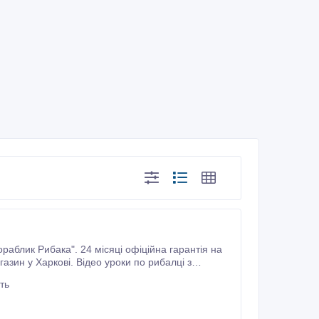
і офіційна гарантія на
азин у Харкові. Відео уроки по рибалці з
ть