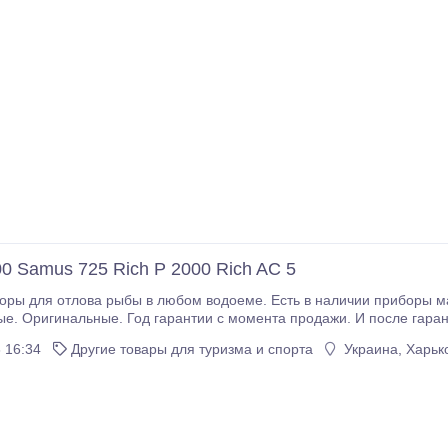
0 Samus 725 Rich P 2000 Rich AC 5
для отлова рыбы в любом водоеме. Есть в наличии приборы марки samus 1000, samus
е. Оригинальные. Год гарантии с момента продажи. И после гаран
КУ и отремонтирую на нормальную рабочую оригинальную схему 
 16:34
Другие товары для туризма и спорта
Украина, Харько
.