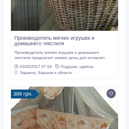
Производитель мягких игрушек и
домашнего текстиля
Производитель мягких игрушек и домашнего
текстиля предлагает низкие цены для интернет
магазинов. Широкий ассортимент мягкой игрушки-
03/03/2017 07:54
Подушки, одеяла
оригинальных котиков подушек а также подушки для
Украина, Харьков и область
обниманий. Cotini – украинский производитель, что
позволяет предложить самые низкие цены и сжатые
сроки поставки с необходимой регулярностью.
389 грн.