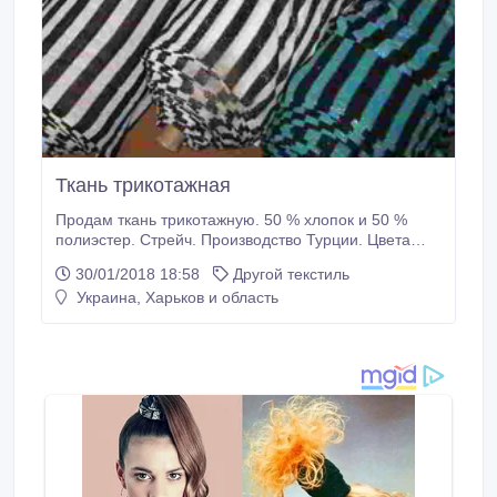
Ткань трикотажная
Продам ткань трикотажную. 50 % хлопок и 50 %
полиэстер. Стрейч. Производство Турции. Цвета
комбинированные: Фото 1. В темно-коричневую и в
30/01/2018 18:58
Другой текстиль
цвета "молоко" полоску. В молочный цвет вплетен
Украина, Харьков и область
мелкий люрекс. В наличие 6 рулонов. Фото 2. В
бордовую и черную полоску. В бордовый цвет
вплетен мелкий люрекс.