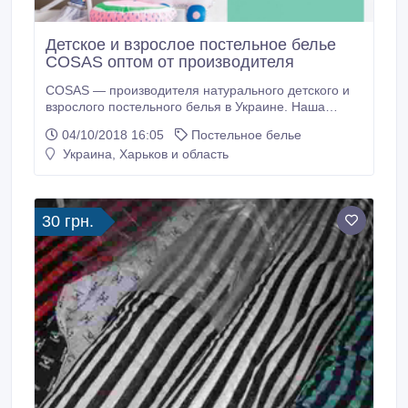
Детское и взрослое постельное белье
COSAS оптом от производителя
COSAS — производителя натурального детского и
взрослого постельного белья в Украине. Наша
компания предлагает большой выбор текстиля по
04/10/2018 16:05
Постельное белье
самым низким оптовым ценам. Ассортимент COSAS
Украина, Харьков и область
составляет более 1500 артикулов. COSAS
производит: детские постельные комплекты,
полуторные, евро, семейные, пеленки, покрывала,
одеяла, подушки, шторы и тд.
30 грн.