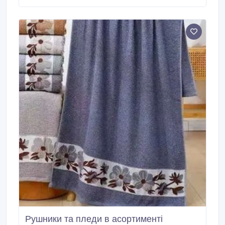
асортимент текстильних виробів для Вашого
будинку. У нас у продажу є: - махрові рушники для
обличчя, банні різних кольорів; - пляжні рушники з
малюнками різних тематик; - якісні кухонні рушники;
- текстиль для дітей; - теплі та комфортні пледи.
Рушники та пледи в асортименті