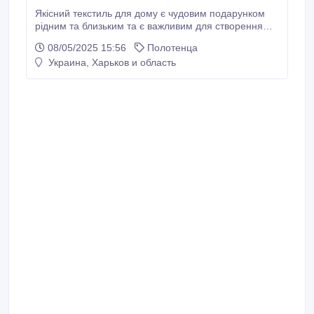
Якісний текстиль для дому є чудовим подарунком
рідним та близьким та є важливим для створення
затишної атмосфери в будинку. Наш інтернет-
08/05/2025 15:56
Полотенца
магазин «Полотенечки» пропонує великий
Украина, Харьков и область
асортимент текстильних виробів для Вашого
будинку. У нас у продажу є: - махрові рушники для
обличчя, банні різних кольорів; - пляжні рушники з
малюнками різних тематик; - якісні кухонні рушники;
- теплі та комфортні пледи.