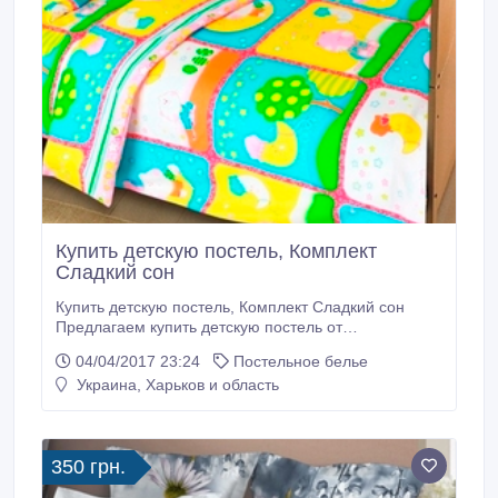
Купить детскую постель, Комплект
Сладкий сон
Купить детскую постель, Комплект Сладкий сон
Предлагаем купить детскую постель от
производителя по самым выгодным ценам!
04/04/2017 23:24
Постельное белье
Заказывая постель у нас, вы платите только за ткань
Украина, Харьков и область
и пошив, при этом нет никаких наценок за
посреднические услуги. Наши цены намного ниже
рыночных – убедитесь в этом сами! Ткань – 100%
хлопок Комплект в детскую кроватку - 255 грн
350 грн.
Комплект подростковый - 455 грн Возможен пошив
по индивидуальным размерам.