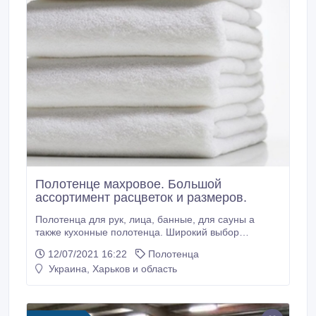
Полотенце махровое. Большой
ассортимент расцветок и размеров.
Полотенца для рук, лица, банные, для сауны а
также кухонные полотенца. Широкий выбор
размеров и цветов. Постоянное обновление
12/07/2021 16:22
Полотенца
ассортимента. Еженедельные скидки и акции
Украина, Харьков и область
Заходи к нам TEKS.COM.UA Цена указана ха
полотенце HOTEL QUALITY WHITE - 120 грн.
Махровое полотенце – важный атрибут личной
гигиены.