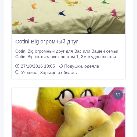
Cotini Big огромный друг
Cotini Big огромный друг для Вас или Вашей семьи!
Cotini Big коточеловек ростом 1, 3м с удовольствием
поселится у Вас дома, что бы дарить море позитива
27/10/2016 19:05
Подушки, одеяла
и комфорта ! Предлагает использовать себя как
Украина, Харьков и область
матрасик, кота обнимашку, и кота баюна)) Cotini Big
любит проживать на диванах, кроватях удобных
креслах и гамаках.