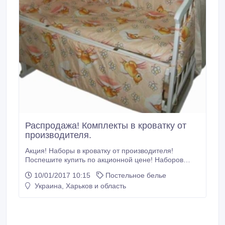
Распродажа! Комплекты в кроватку от
производителя.
Акция! Наборы в кроватку от производителя!
Поспешите купить по акционной цене! Наборов
ограниченное количество! Разбирают очень быстро!
10/01/2017 10:15
Постельное белье
Предлагаем качественные наборы в детскую
Украина, Харьков и область
кроватку ТМ "Baby". Отличительными
особенностями наборов Baby являются:
гипоаллергенная натуральная хлопковая ткань
производства Турция, качественное наполнение
защиты, одеяла, подушки (силиконизированный