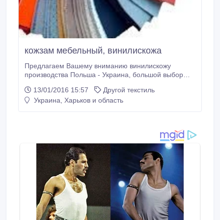
кожзам мебельный, винилискожа
Предлагаем Вашему вниманию винилискожу
производства Польша - Украина, большой выбор
цвета и тиснения.Ширина 1400мм, толщина от 0,
13/01/2016 15:57
Другой текстиль
9мм - 1, 4 мм.Супер цена от 55 грн за м/п. Доставка
Украина, Харьков и область
в любой регион, форма оплаты - -любая..