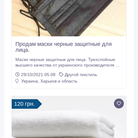
Продам маски черные защитные для
лица.
Маски черные защитные для лица. Трехслойные
высшего качества от украинского производителя.
Опт и крупный опт. Постоянное наличие большого
29/10/2021 05:08
Другой текстиль
объема на складе. Маска состоит из 3-х слоёв
Украина, Харьков и область
гипоаллергенного материала Cпанбонд, эластичной
резинки и фиксатора для носа. Упаковка – пакет по
50 штук. Цена - 32 грн.
120 грн.