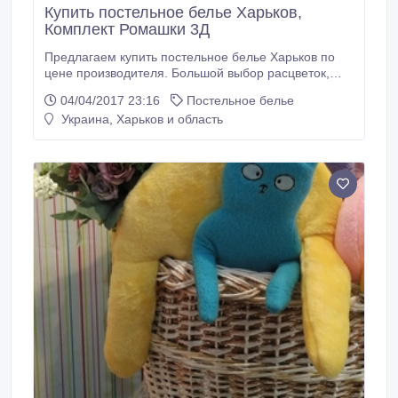
Купить постельное белье Харьков,
Комплект Ромашки 3Д
Предлагаем купить постельное белье Харьков по
цене производителя. Большой выбор расцветок,
качественные хлопковые ткани и аккуратный пошив
04/04/2017 23:16
Постельное белье
не оставит вас равнодушными. Комплект Ромашки
Украина, Харьков и область
3Д (бязь, 100% хлопок) Комплект полуторный - 350
грн Комплект двухспальный - 415 грн Комплект евро
- 465 грн Комплект семейный - 575 грн Отправка
комплектов по всей Украине удобным способом!
Купить постельное белье Харьков можно на нашем
сайте novapostil.