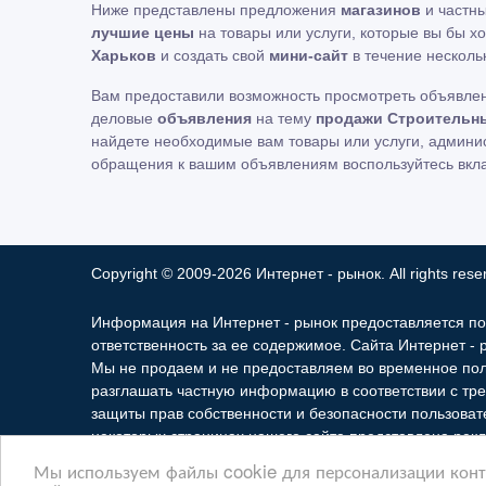
Ниже представлены предложения
магазинов
и частн
лучшие цены
на товары или услуги, которые вы бы х
Харьков
и создать свой
мини-сайт
в течение нескольк
Вам предоставили возможность просмотреть объявле
деловые
объявления
на тему
продажи Строительны
найдете необходимые вам товары или услуги, админ
обращения к вашим объявлениям воспользуйтесь вкл
Copyright © 2009-2026 Интернет - рынок. All rights rese
Информация на Интернет - рынок предоставляется по
ответственность за ее содержимое. Сайта Интернет -
Мы не продаем и не предоставляем во временное по
разглашать частную информацию в соответствии с тре
защиты прав собственности и безопасности пользоват
некоторых страницах нашего сайта представлена рекл
Мы используем файлы cookie для персонализации конте