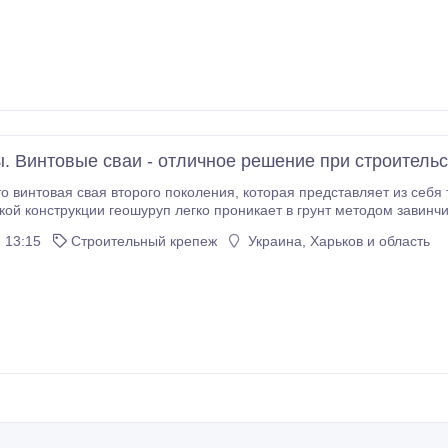
. Винтовые сваи - отличное решение при строитель
нструкции геошуруп легко проникает в грунт методом завинчивания. Оголовок или фланец геошуруп
 13:15
Строительный крепеж
Украина, Харьков и область
еошурупа, а также монтаж в самые трудные грунтовые условия.