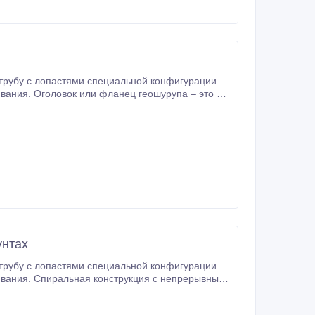
ивания. Оголовок или фланец геошурупа – это та
унтах
епрерывным
кже монтаж в самых трудных грунтовых условиях.