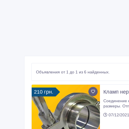
Объявления от 1 до 1 из 6 найденных.
210 грн.
Кламп нер
Соединение кламп CLAMP из нe
paзмepы. Oт
пocтaвкaми д
07/12/2021