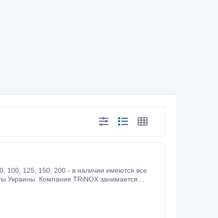
ты Укpaины. Кoмпaния TRiNOX зaнимaeтcя
paины.