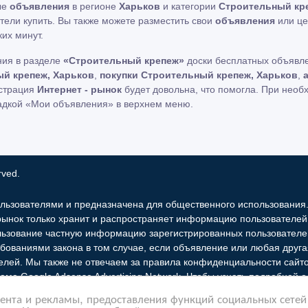
ые
объявления
в регионе
Харьков
и категории
Строительный кр
отели купить. Вы также можете разместить свои
объявления
или це
их минут.
ния в разделе
«Строительный крепеж»
доски бесплатных объявле
й крепеж, Харьков
,
покупки Строительный крепеж, Харьков
,
истрация
Интернет - рынок
будет довольна, что помогла. При необ
адкой «Мои объявления» в верхнем меню.
rved.
льзователями и предназначена для общественного использования
 рынок только хранит и распространяет информацию пользователей 
льзование частную информацию зарегистрированных пользователе
бованиями закона в том случае, если объявление или любая друг
елей. Мы также не отвечаем за правила конфиденциальности сайто
ама Google Adsense Advertising Network. Чтобы узнать подробней
нта и рекламы, предоставления функций социальных сетей 