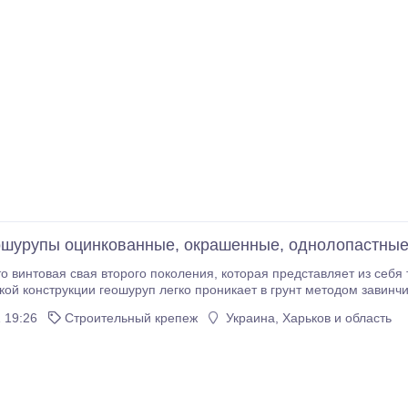
ошурупы оцинкованные, окрашенные, однолопастные
кой конструкции геошуруп легко проникает в грунт методом завинч
 19:26
Строительный крепеж
Украина, Харьков и область
еошурупа, а также монтаж в самые трудные грунтовые условия.