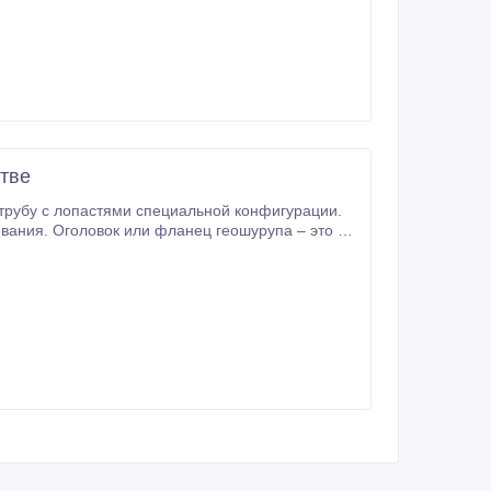
стве
а – это та