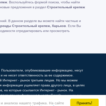
епеж
. Воспользуйтесь формой поиска, чтобы найти
новые предложения в раздел
Строительный крепеж
ний. В данном разделе вы можете найти частные и
аренды Строительный крепеж, Харьков
. Если Вы
ходимости отредактировать или просмотреть
. Пользователи, опубликовавшие информацию, несут
и не несет ответственность за ее содержимое.
й Интернет - рынок третьим лицам. Но мы можем
ая информация ущемляет права другого лица, в целях
в, на которые ссылается Интернет - рынок. На
 о правилах конфиденциальности Google
нажмите тут
.
Принять!
и анализа нашего трафика. На сайте