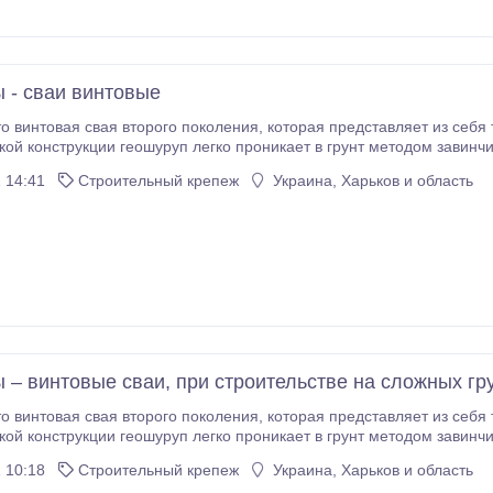
 - сваи винтовые
кой конструкции геошуруп легко проникает в грунт методом завинч
 14:41
Строительный крепеж
Украина, Харьков и область
еошурупа, а также монтаж в самые трудные грунтовые условия.
 – винтовые сваи, при строительстве на сложных гр
рого поколения, которая представляет из себя трубу с лопастями специальной конфигурации.
нструкции геошуруп легко проникает в грунт методом завинчивания. Спиральная конструкция с н
витком облегчает установку и демонтаж геошурупа, а та
 10:18
Строительный крепеж
Украина, Харьков и область