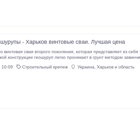
ошурупы - Харьков винтовые сваи. Лучшая цена
кой конструкции геошуруп легко проникает в грунт методом завинч
 10:09
Строительный крепеж
Украина, Харьков и область
еошурупа, а также монтаж в самые трудные грунтовые условия.