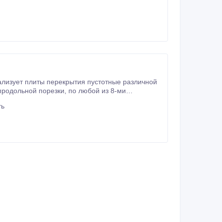
лизует плиты перекрытия пустотные различной
рекрытия эркеров.
ть