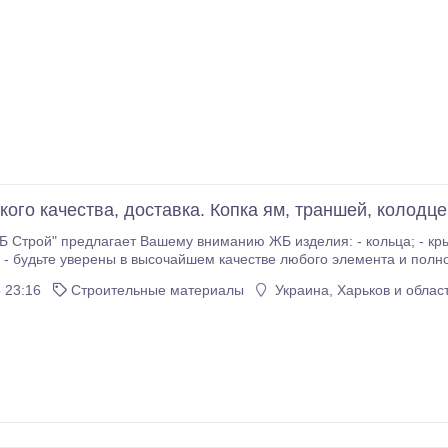
ого качества, доставка. Копка ям, траншей, колодце
предлагает Вашему вниманию ЖБ изделия: - кольца; - крышки; - днища. Заказывая ЖБ изделия на нашем
 - будьте уверены в высочайшем качестве любого элемента и пол
нормативов. Копаем колодцы, сливные ямы, траншеи. Прокладывае
 23:16
Строительные материалы
Украина, Харьков и облас