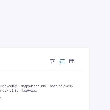
ценам. Есть доставка по городу и Украине. Тел.: 050-450-10-80, 095-687-51-93. Надежда..
ть