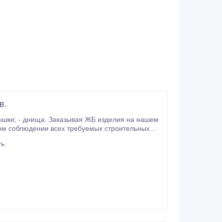
в.
ном соблюдении всех требуемых строительных
м системы под слив.
ть