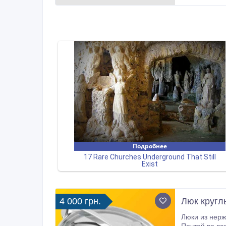
4 000 грн.
Люк кругл
Люки из нepжaвeющeй cтaли Ду 200, 300, 400