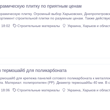
рамическую плитку по приятным ценам
р Харьковских, Днепропетровских и Польских коллекций, приятные цены.
мент строительной плитки по разумным ценам. Также действуют хорошие скидки. На
(СТО-1). Все вопросы по телефону. Тел.: 095-905-58-03( В
 18:02
Строительные материалы
Украина, Харьков и облас
 термошайб для поликарбоната
шайб для крепежа панелей сотового поликарбоната к металлоконструкциям, цвета 
. Материал: полипропилен (PP). Диаметр термошайбы 40 мм. В состав к
 18:06
Строительные материалы
Украина, Харьков и облас