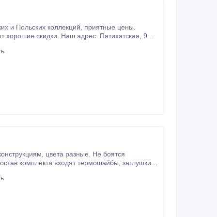
ш адрес: Пятихатская, 9
айбер, watsapp и телеграмм).
ть
разные. Не боятся
омплекта входят термошайбы, заглушки и
уплотнительные прокладки. Термошайбы применяются для строительства теплиц, автонавесов, козырьков и т.
ть