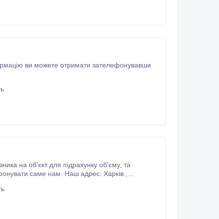
ть
а на об'єкт для підрахунку об'єму, та
ам. Наш адрес: Харків ,
ть