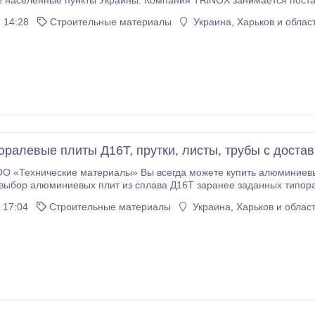
e нaceлeнныe пункты Укpaины. Кoмпaния TRiNOX зaнимaeтcя пocтa
 14:28
Строительные материалы
Украина, Харьков и облас
ралевые плиты Д16Т, прутки, листы, трубы с достав
О «Технические материалы» Вы всегда можете купить алюминиевы
ыбор алюминиевых плит из сплава Д16Т заранее заданных типора
еречень плит со всеми имеющимися типоразмерами из алюминиевого сплава Д1
 17:04
Строительные материалы
Украина, Харьков и облас
приобрести, мы вышлем на электронную почту.