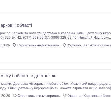
аркові і області
оставка міксерами. Більш детальну інформацію ви можете отримати зателефонувавши
нам. Тел.: (050) 325-54-42, (097) 569-85-37, (099) 325-63-40. Николай Иванович..
 13:26
Строительные материалы
Украина, Харьков и облас
істу і області с доставкою.
марки. Доставка міксерами любого об'єм. Можливий виїзд представник
ду. Більш детальну інформацію ви можете отримати якщо зателефонувати саме н
ул.Біологічна , 3 Микола Іванович 0503255442, 0975698537, 0993256340.
 20:29
Строительные материалы
Украина, Харьков и облас