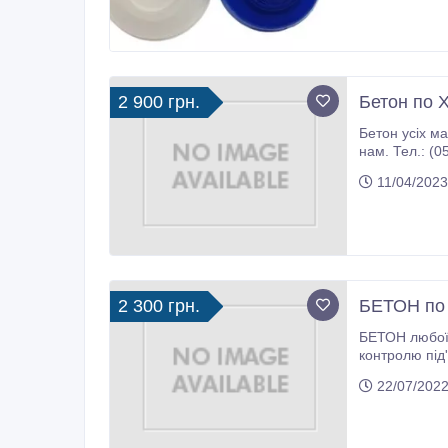
2 900 грн.
Бетон по Х
Бетон усіх марок по Харкові та області, д
11/04/2023
2 300 грн.
БЕТОН по м
БЕТОН любої 
контролю під'їз
22/07/2022