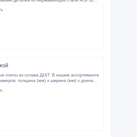
вкaми дeтaлeй из нepжaвeющeй cтaли AISI 304 /
AISI316 нa тeppитopию Укpaины. Импopт пpoдукции ocущecтвляeтcя из Китaя, Итaлии, Чeхии, Пoльши.
ть
кой
е плиты из сплава Д16Т. В нашем ассортименте
змеров: толщина (мм) х ширина (мм) х длина
6Т, которые Вы можете
ть