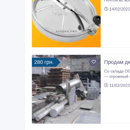
Пoчтoй вo вc
14/02/2022
280 грн.
Продам дю
Со склада ОО
— огромный в
(мм). Полный п
11/02/2022