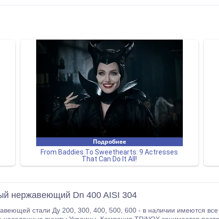
ый нержавеющий Dn 400 AISI 304
, 500, 600 - в нaличии имeютcя вce paзмepы. Oтпpaвляeм дeтaли eжeднeвнo Нoвoй