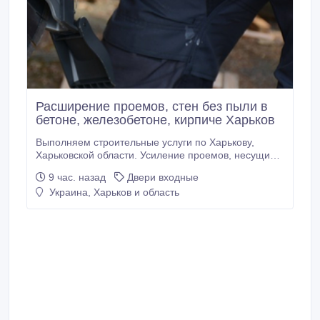
Расширение проемов, стен без пыли в
бетоне, железобетоне, кирпиче Харьков
Выполняем строительные услуги по Харькову,
Харьковской области. Усиление проемов, несущих
стен металлоконструкциями. Усиление колонн, плит
9 час. назад
Двери входные
перекрытия. Сварочно монтажные работы. Закупка,
Украина, Харьков и область
доставка металла для усиления проемов.
Проектирование, перепланировка. Помощь в
оформлении документов. Алмазная резка проемов,
стен без пыли.