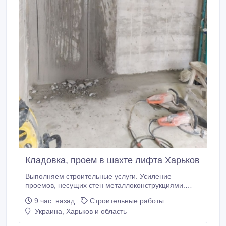
Кладовка, проем в шахте лифта Харьков
Выполняем строительные услуги. Усиление
проемов, несущих стен металлоконструкциями.
Усиление колонн, плит перекрытия. Сварочно
9 час. назад
Строительные работы
монтажные работы. Закупка, доставка металла для
Украина, Харьков и область
усиления проемов. Проектирование,
перепланировка. Помощь в оформлении