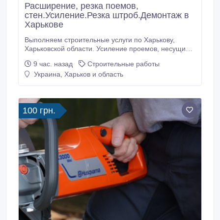
Расширение, резка поемов,
стен.Усиление.Резка штроб.Демонтаж в
Харькове
Выполняем строительные услуги по Харькову,
Харьковской области. Усиление проемов, несущих
стен металлоконструкциями. Усиление колонн, плит
9 час. назад
Строительные работы
перекрытия. Сварочно монтажные работы. Закупка,
Украина, Харьков и область
доставка металла для усиления проемов.
Проектирование, перепланировка. Помощь в
оформлении документов. Алмазная резка проемов,
стен без пыли.
100 грн.