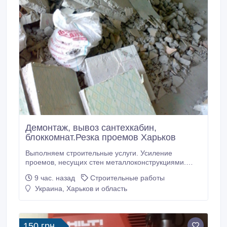
Демонтаж, вывоз сантехкабин,
блоккомнат.Резка проемов Харьков
Выполняем строительные услуги. Усиление
проемов, несущих стен металлоконструкциями.
Усиление колонн, плит перекрытия. Сварочно
9 час. назад
Строительные работы
монтажные работы. Закупка, доставка металла для
Украина, Харьков и область
усиления проемов. Проектирование,
перепланировка. Помощь в оформлении
документов. Алмазная резка проемов, стен без
пыли. Алмазная резка в квартирах, домах.
150 грн.