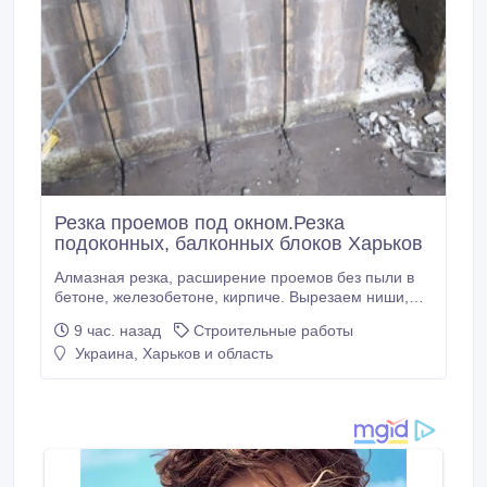
Резка проемов под окном.Резка
подоконных, балконных блоков Харьков
Алмазная резка, расширение проемов без пыли в
бетоне, железобетоне, кирпиче. Вырезаем ниши,
каналы, отверстия под инсталляцию. Вырезаем
9 час. назад
Строительные работы
ниши под радиаторы отопления, электрику,
Украина, Харьков и область
сантехнику. Вырезаем подоконные блоки, выходы
на балконы. Резка балконных ограждений, перил.
Вырезка проёмов, расширение в лифтовой шахте.