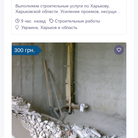
Выполняем строительные услуги по Харькову,
Харьковской области. Усиление проемов, несущих
стен металлоконструкциями. Усиление колонн, плит
9 час. назад
Строительные работы
перекрытия. Сварочно монтажные работы. Закупка,
Украина, Харьков и область
доставка металла для усиления проемов.
Проектирование, перепланировка. Помощь в
оформлении документов. Алмазная резка проемов,
стен без пыли.
300 грн.