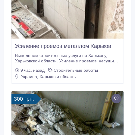
Усиление проемов металлом Харьков
Выполняем строительные услуги по Харькову,
Харьковской области. Усиление проемов, несущих
стен металлоконструкциями. Усиление колонн, плит
9 час. назад
Строительные работы
перекрытия. Сварочно монтажные работы. Закупка,
Украина, Харьков и область
доставка металла для усиления проемов.
Проектирование, перепланировка. Помощь в
оформлении документов. Алмазная резка проемов,
стен без пыли.
300 грн.