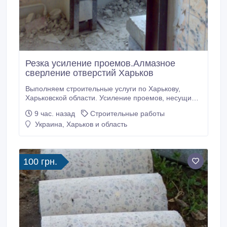
Резка усиление проемов.Алмазное
сверление отверстий Харьков
Выполняем строительные услуги по Харькову,
Харьковской области. Усиление проемов, несущих
стен металлоконструкциями. Усиление колонн, плит
9 час. назад
Строительные работы
перекрытия. Сварочно монтажные работы. Закупка,
Украина, Харьков и область
доставка металла для усиления проемов.
Проектирование, перепланировка. Помощь в
оформлении документов. Алмазная резка проемов,
стен без пыли.
100 грн.