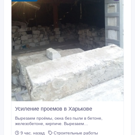
Усиление проемов в Харькове
Вырезаем проёмы, окна без пыли в бетоне,
железобетоне, кирпиче. Вырезаем
подоконные(балконные) блоки, выходы на балконы.
9 час. назад
Строительные работы
Резка балконных ограждений, перил на любом