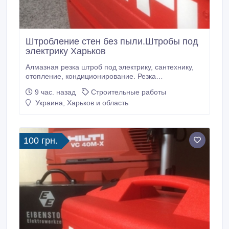
Штробление стен без пыли.Штробы под
электрику Харьков
Алмазная резка штроб под электрику, сантехнику,
отопление, кондиционирование. Резка
подрозетников, выключатели, ящики (коробки)
9 час. назад
Строительные работы
автоматы в бетоне, железобетоне, кирпиче.
Украина, Харьков и область
Штробление без пыли. Резка ниш под радиаторы
отопления, электрику, сантехнику. Алмазная резка
проемов, стен бетонорезами, спецпилами в бетоне,
железобетоне, кирпиче.
100 грн.