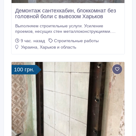
Демонтаж сантехкабин, блоккомнат без
головной боли с вывозом Харьков
Выполняем строительные услуги. Усиление
проемов, несущих стен металлоконструкциями.
Усиление колонн, плит перекрытия. Сварочно
9 час. назад
Строительные работы
монтажные работы. Закупка, доставка металла для
Украина, Харьков и область
усиления проемов. Проектирование,
перепланировка. Помощь в оформлении
документов. Алмазная резка проемов, стен без
пыли.
100 грн.