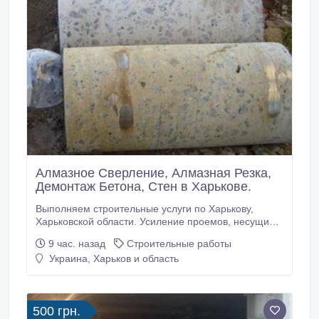
Алмазное Сверление, Алмазная Резка,
Демонтаж Бетона, Стен в Харькове.
Выполняем строительные услуги по Харькову,
Харьковской области. Усиление проемов, несущих
стен металлоконструкциями. Усиление колонн, плит
9 час. назад
Строительные работы
перекрытия. Сварочно монтажные работы. Закупка,
Украина, Харьков и область
доставка металла для усиления проемов.
Проектирование, перепланировка. Помощь в
оформлении документов. Алмазная резка проемов,
стен без пыли.
500 грн.