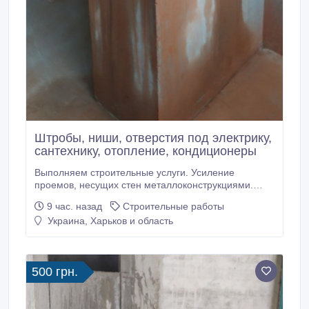
Штробы, ниши, отверстия под электрику,
сантехнику, отопление, кондиционеры
Выполняем строительные услуги. Усиление
проемов, несущих стен металлоконструкциями.
Усиление колонн, плит перекрытия. Сварочно
9 час. назад
Строительные работы
монтажные работы. Закупка, доставка металла для
Украина, Харьков и область
усиления проемов. Проектирование,
перепланировка. Помощь в оформлении
документов. Алмазная резка проемов, стен без
пыли.
500 грн.