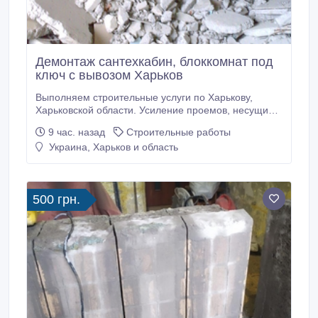
Демонтаж сантехкабин, блоккомнат под
ключ с вывозом Харьков
Выполняем строительные услуги по Харькову,
Харьковской области. Усиление проемов, несущих
стен металлоконструкциями. Усиление колонн, плит
9 час. назад
Строительные работы
перекрытия. Сварочно монтажные работы. Закупка,
Украина, Харьков и область
доставка металла для усиления проемов.
Проектирование, перепланировка. Помощь в
оформлении документов. Алмазная резка проемов,
стен без пыли.
500 грн.