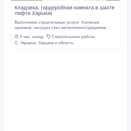
Кладовка, гардеробная комната в шахте
лифта Харьков
Выполняем строительные услуги. Усиление
проемов, несущих стен металлоконструкциями.
Усиление колонн, плит перекрытия. Сварочно
9 час. назад
Строительные работы
монтажные работы. Закупка, доставка металла для
Украина, Харьков и область
усиления проемов. Проектирование,
перепланировка. Помощь в оформлении
документов. Алмазная резка проемов, стен без
пыли.