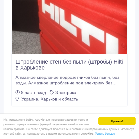
Штробление стен без пыли (штробы) Hilti
в Харькове
Алмазное сверление подрозетников без пыли, без
воды. Алмазное штробление под электрику без
пыли, без воды. Подрозетники, штробы в бетоне,
9 час. назад
Электрика
кирпиче без пыли. Сверление подрозетников, резка
Украина, Харьков и область
штроб сухое пылеудаление проф.оборудованием
(HILTI, Eibenstock, Distar). Штробы под электрику,
сантехнику, кондиционеры.
Мы используем файлы cookie для персонализации контента и
Принять!
60 грн.
рекламы, предоставления функций социальных сетей и анализа
нашего трафика. На сайте действует политика о неразглашении персональных данных. Используя
этот веб-сайт, вы соглашаетесь с нашим использованием coookies.
Узнать больше