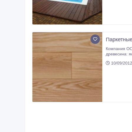
Паркетные
Компания ООО
древесина: ясень, дуб, клен канадский; - размер доски 400-1200х600х15; - соединение шип-
10/09/2012