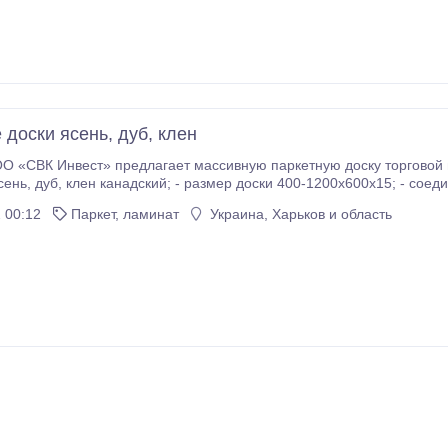
 доски ясень, дуб, клен
 «СВК Инвест» предлагает массивную паркетную доску торговой м
паз, фаска по периметру; - покрытие
 00:12
Паркет, ламинат
Украина, Харьков и область