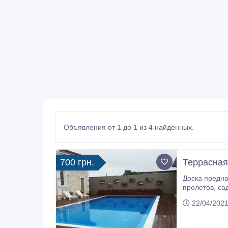
Объявления от 1 до 1 из 4 найденных.
700 грн.
Террасная
Доска предназначена для обустройст
пролетов, садовых дорожек Оптимальное соотношение цена-качество для частного домостроения. Высокие эксплуатационные
показатели – износоустойчивост
22/04/2021
по европейским стандартам Изготовления террасной д
доставляем и у
поэтапно объ