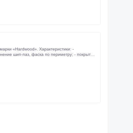
арки «Hardwood». Характеристики: -
масло-воском по желанию заказчика. Правильная геометрия, столярная влажность, высокое качество от производителя.