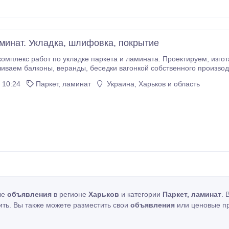
аминат. Укладка, шлифовка, покрытие
работ по укладке паркета и ламината. Проектируем, изготавливаем и производим установку деревянных
кой собственного производства. Опыт работы более 10 лет. Более
детальная информация по телефонам 050-012-99-82, 067-912-912-8.
 10:24
Паркет, ламинат
Украина, Харьков и область
ые
объявления
в регионе
Харьков
и категории
Паркет, ламинат
. 
ить. Вы также можете разместить свои
объявления
или ценовые п