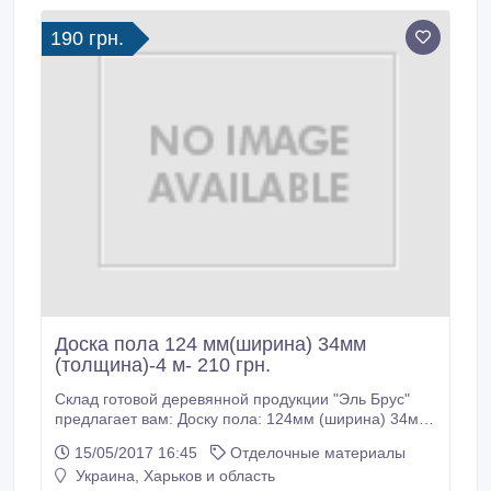
190 грн.
Доска пола 124 мм(ширина) 34мм
(толщина)-4 м- 210 грн.
Склад готовой деревянной продукции "Эль Брус"
предлагает вам: Доску пола: 124мм (ширина) 34мм
(толщина)4 м -210 грн за1м2 125мм (ширина) 40мм
15/05/2017 16:45
Отделочные материалы
(толщина) 4, 5 м -220 грн за 1м2 110мм (ширина)
Украина, Харьков и область
30мм (толщина) 3 м -190 грн за 1м2 "Эль Брус"