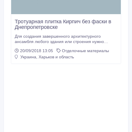
Тротуарная плитка Кирпич без фаски в
Днепропетровске
Для создания завершенного архитектурного
ансамбля любого здания или строения нужно
красиво и правильно обустроить прилегающую
20/09/2018 13:05
Отделочные материалы
территорию: тротуары и площадки, клумбы и т.д. От
Украина, Харьков и область
эффективности их расположения зависит главное
впечатление о доме, торговом центре или других
зданиях. Для этого в большинстве случаев
применяется укладка плитки тротуарной.