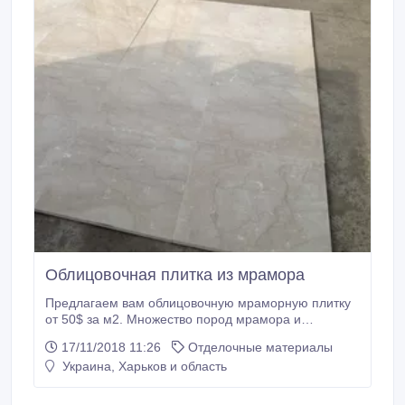
Облицовочная плитка из мрамора
Предлагаем вам облицовочную мраморную плитку
от 50$ за м2. Множество пород мрамора и
размеров плитки. Неповторимая красота природных
17/11/2018 11:26
Отделочные материалы
материалов украсят ваш дом. Обращайтесь, мы
Украина, Харьков и область
находимся по адресу г. Харьков, ул. Чернышевская
32 Bazastone.com.ua Заказывайте плитку из
мрамора по телефонам (звонить.