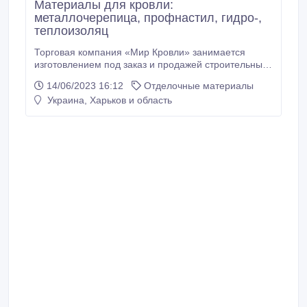
Материалы для кровли:
металлочерепица, профнастил, гидро-,
теплоизоляц
Торговая компания «Мир Кровли» занимается
изготовлением под заказ и продажей строительных
материалов, предназначенных для обустройства
14/06/2023 16:12
Отделочные материалы
крыш. Мы предлагаем недорого купить
Украина, Харьков и область
высококачественную металлочерепицу следующих
видов: • монтеррей; • декоррей; • адаманте; •
finnera; • классик; • эра; • максима; • goodlock; •
дюна.