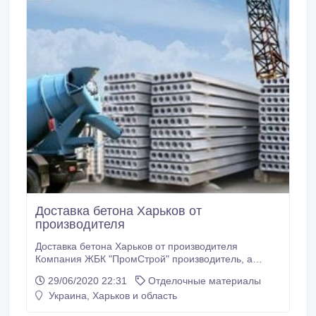
Доставка бетона Харьков от
производителя
Доставка бетона Харьков от производителя
Компания ЖБК "ПромСтрой" производитель, а
также реализатором бетона различной прочности и
29/06/2020 22:31
Отделочные материалы
пластичности по доступным ценам. Осуществляем
Украина, Харьков и область
доставку по г. Харькову и Харьковской области.
Также возможна доставка по всей территории