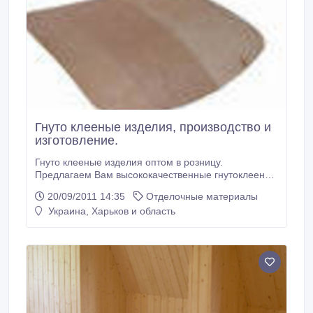
Гнуто клееные изделия, производство и
изготовление.
Гнуто клееные изделия оптом в розницу.
Предлагаем Вам высококачественные гнутоклееные
изделия По ценам производителя. Всегда в
20/09/2011 14:35
Отделочные материалы
наличии: заготовки для школьных стульев, кресел,
Украина, Харьков и область
столов, стульев и многое другое. Оптовым
покупателям скидки. К.т:+38095-908-44-49-
Наталья..