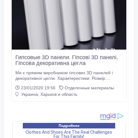
Гипсовые 3D панели. Гіпсові 3D панелі.
Гіпсова декоративна цегла
Ми є прямим виробником гіпсових 3D панелей і
декоративної цегли. Характеристики: Розмір:
500x500 мм. Матеріал: гіпс Г-10, з додаванням
23/01/2020 19:56
Отделочные материалы
фіброволокна. Кількість штук в упаковці: 4 шт. 1 кв.м
Украина, Харьков и область
- 4 панелі. Ціна вказана за 1шт. Чому варто
замовити 3D панелі саме у нас: - Якісний матеріал.