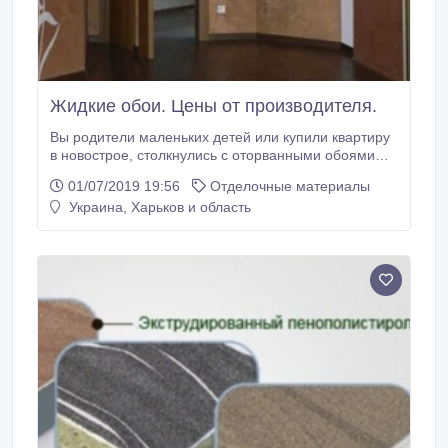
Жидкие обои. Цены от производителя.
Вы родители маленьких детей или купили квартиру
в новострое, столкнулись с оторванными обоями
или отошли стыки, или еще хуже вас затопили
01/07/2019 19:56
Отделочные материалы
соседи? Мы предлагаем вам сделать комфортным
Украина, Харьков и область
свой дом, квартиру или офис. Жидкие обои - тепло,
шумоизоляционный материал, не имеющий швов.
Они не отклеятся даже если вас затопили.