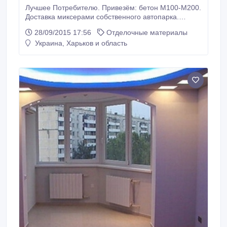
Лучшее Потребителю. Привезём: бетон М100-М200.
Доставка миксерами собственного автопарка.
Услуги бетононасоса. Керамзитобетон. Растворы
28/09/2015 17:56
Отделочные материалы
Известковый и Цементный. http://beton-ua.kh.ua/
Украина, Харьков и область
(050)-617-93-01, (057)-761-95-00, (063)-106-24-12
Виталий.