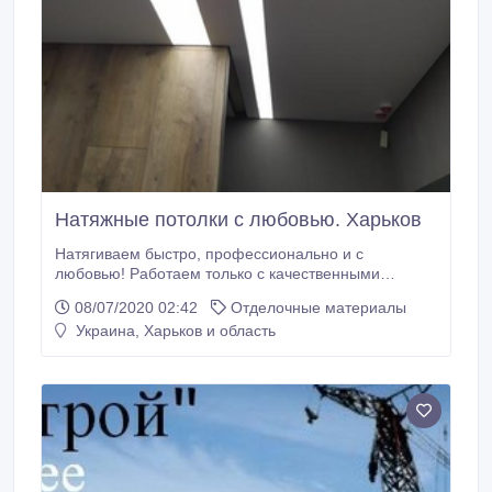
Натяжные потолки с любовью. Харьков
Натягиваем быстро, профессионально и с
любовью! Работаем только с качественными
материалами, ширпотреба у нас нет и не будет.
08/07/2020 02:42
Отделочные материалы
Выполняем монтаж в короткие сроки. 2 часа и
Украина, Харьков и область
потолок полностью готов. Только
профессиональный подход к каждому объекту.
Всегда делаем как для себя с гарантией качества.