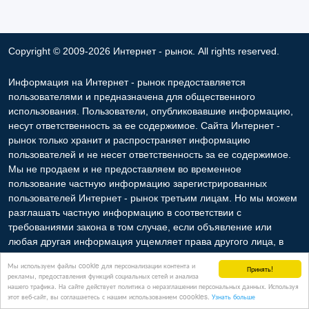
Copyright © 2009-2026 Интернет - рынок. All rights reserved.
Информация на Интернет - рынок предоставляется
пользователями и предназначена для общественного
использования. Пользователи, опубликовавшие информацию,
несут ответственность за ее содержимое. Сайта Интернет -
рынок только хранит и распространяет информацию
пользователей и не несет ответственность за ее содержимое.
Мы не продаем и не предоставляем во временное
пользование частную информацию зарегистрированных
пользователей Интернет - рынок третьим лицам. Но мы можем
разглашать частную информацию в соответствии с
требованиями закона в том случае, если объявление или
любая другая информация ущемляет права другого лица, в
целях защиты прав собственности и безопасности
Мы используем файлы cookie для персонализации контента и
Принять!
пользователей. Мы также не отвечаем за правила
рекламы, предоставления функций социальных сетей и анализа
конфиденциальности сайтов, на которые ссылается Интернет -
нашего трафика. На сайте действует политика о неразглашении персональных данных. Используя
этот веб-сайт, вы соглашаетесь с нашим использованием coookies.
Узнать больше
рынок. На некоторых страницах нашего сайта представлена