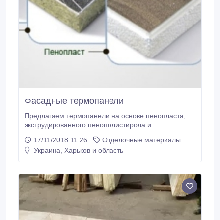
Фасадные термопанели
Предлагаем термопанели на основе пенопласта,
экструдированного пенополистирола и
минеральной ваты с покрытием из натуральной
17/11/2018 11:26
Отделочные материалы
мраморной крошки. С помощью Фасадных
Украина, Харьков и область
термопанелей можно быстро утеплить пенопластом
свой дом самостоятельно, без привлечения
специальных бригад. Монтаж термопанелей похож
на укладку обычной плитки, только значительно
проще.