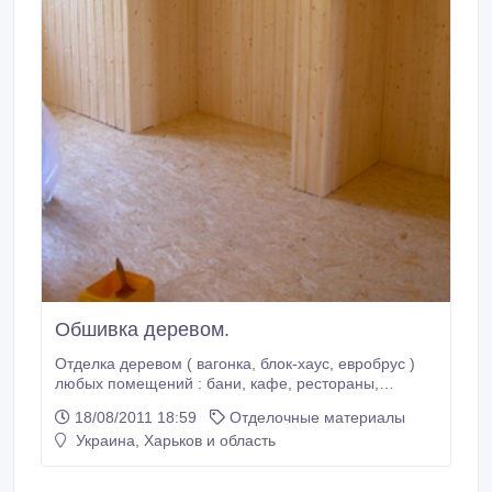
Обшивка деревом.
Отделка деревом ( вагонка, блок-хаус, евробрус )
любых помещений : бани, кафе, рестораны,
балконы, сауны, бани. Быстро, качественно, не
18/08/2011 18:59
Отделочные материалы
дорого. К.т:0959084449-Наталья..
Украина, Харьков и область