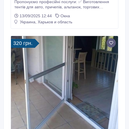
Пропонуємо професійні послуги: ✅ Виготовлення
тентів для авто, причепів, альтанок, торгових
наметів ✅ Ремонт та перетяжка старих тентів ✅
13/09/2025 12:44
Окна
Встановлення м’яких ПВХ-вікон для терас, балконів,
Украина, Харьков и область
кафе та літніх майданчиків ✅ Індивідуальні розміри
та пошив під замовлення ✅ Якісні матеріали,
надійна фурнітура, .
320 грн.