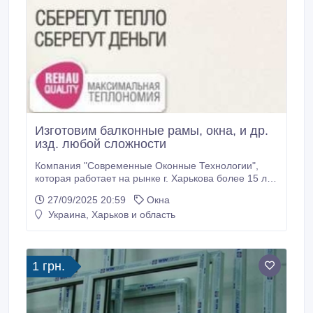
Изготовим балконные рамы, окна, и др.
изд. любой сложности
Компания "Современные Оконные Технологии",
которая работает на рынке г. Харькова более 15 лет,
предлагает балконные рамы, блоки, окна любой
27/09/2025 20:59
Окна
сложности, цвета и конфигурации от
Украина, Харьков и область
производителя. Работаем только с
высококачественными профильными группами
ведущих марок. Раздвижные системы любой
сложности.
1 грн.