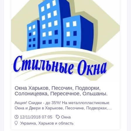
Окна Харьков, Песочин, Подворки,
Солоницевка, Пересечное, Ольшаны.
Акция! Скидки - до 35%! На металлопластиковые
Окна и Двери в Харькове, Песочине, Подворках,
Солоницевке, Пересечном, Ольшанах, из
12/11/2018 07:05
Окна
экологически чистых ПВХ профилей (без свинца) –
Украина, Харьков и область
WDS, REHAU, KOMMERLING, WINBAU, VEKA.
Отливы, Подоконники, Жалюзи, Москитные сетки.