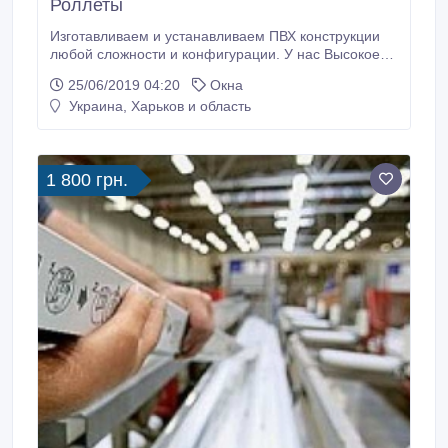
Роллеты
Изготавливаем и устанавливаем ПВХ конструкции
любой сложности и конфигурации. У нас Высокое
качество и отличные цены. Низкая цена от
25/06/2019 04:20
Окна
производителя + постоянная система скидок и
Украина, Харьков и область
бонусов. Вызов замерщика, доставка, установка по
Харькову и Харьковской области. Работаем с
прорабами и строительными организациями.
1 800 грн.