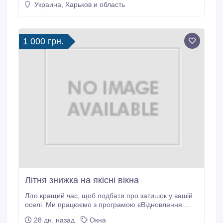
Украина, Харьков и область
Размеры стеклопакета 2, 21х0, 49 (1500гр.).
1 000 грн.
Літня знижка на якісні вікна
Літо кращий час, щоб подбати про затишок у вашій
оселі. Ми працюємо з програмою єВідновлення.
Виготовляємо віконні, дверні, балконні конструкції у
28 дн. назад
Окна
профільних системах VEKA, REHAU, WDS, москітні