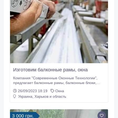
Изготовим балконные рамы, окна
Компания "Современные Оконные Технологии",
предлагает балконные рамы, балконные блоки,
окна любой сложности, цвета и конфигурации от
26/09/2023 18:19
Окна
производителя REHAU. Работаем с программой "Е-
Украина, Харьков и область
ВІДНОВЛЕННЯ" Работаем только с
высококачественными профильными группами
ведущих марок. Раздвижные системы любой
сложности.
3 000 грн.