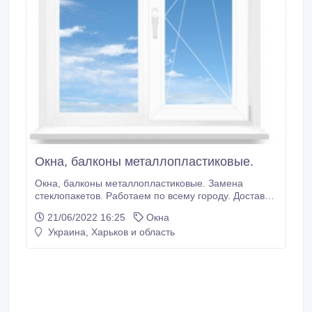
Окна, балконы металлопластиковые.
Окна, балконы металлопластиковые. Замена
стеклопакетов. Работаем по всему городу. Доставка
по городу бесплатно. Просчет по телефону.
21/06/2022 16:25
Окна
Пенсионерам скидки. Срок изготовления до 10
Украина, Харьков и область
дней. Компания "ПаноРама" Т. 063-888-02-75, 096-
751-80-60 Viber, Telegram.