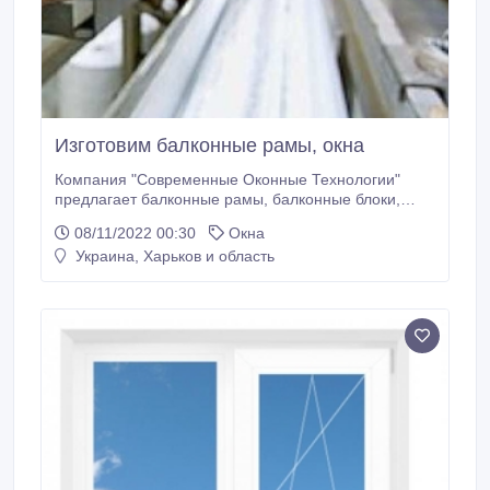
Изготовим балконные рамы, окна
Компания "Современные Оконные Технологии"
предлагает балконные рамы, балконные блоки,
окна любой сложности, цвета и конфигурации от
08/11/2022 00:30
Окна
производителя REHAU. Работаем только с
Украина, Харьков и область
высококачественными профильными группами
ведущих марок. Раздвижные системы любой
сложности. Арки, трапеции, нестандартные
изделия, большой выбор подоконников, отливов,
москитных сеток.