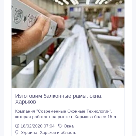
Изготовим балконные рамы, окна,
Харьков
Компания "Современные Оконные Технологии",
которая работает на рынке г. Харькова более 15 лет,
предлагает балконные рамы, балконные блоки,
18/02/2020 07:04
Окна
окна любой сложности, цвета и конфигурации от
Украина, Харьков и область
производителя. Работаем только с