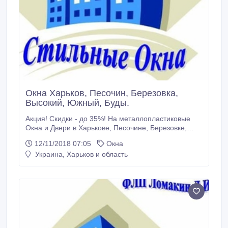
Окна Харьков, Песочин, Березовка,
Высокий, Южный, Буды.
Акция! Скидки - до 35%! На металлопластиковые
Окна и Двери в Харькове, Песочине, Березовке,
Высоком, Южном, Будах, из экологически чистых
12/11/2018 07:05
Окна
ПВХ профилей (без свинца) – WDS, REHAU,
Украина, Харьков и область
KOMMERLING, WINBAU, VEKA. Отливы,
Подоконники, Жалюзи, Москитные сетки.
Профессиональное выполнение работ на всех
этапах..