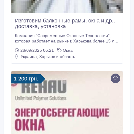
Изготовим балконные рамы, окна и др.,
доставка, установка
Компания "Современные Оконные Технологии",
которая работает на рынке г. Харькова более 15 лет,
предлагает балконные рамы, балконные блоки,
28/09/2025 06:21
Окна
окна любой сложности, цвета и конфигурации от
Украина, Харьков и область
производителя. Работаем только с
высококачественными профильными группами
ведущих марок. Раздвижные системы любой
сложности.
1 200 грн.