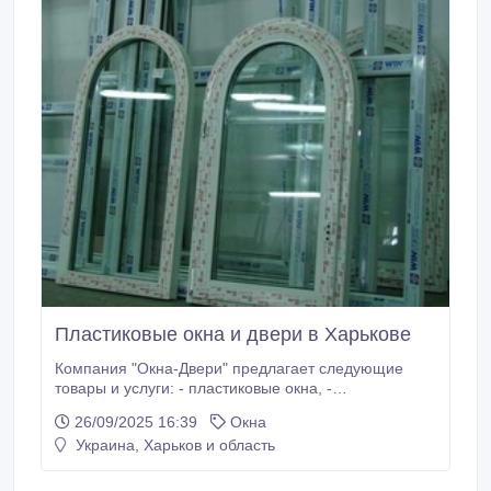
Пластиковые окна и двери в Харькове
Компания "Окна-Двери" предлагает следующие
товары и услуги: - пластиковые окна, -
алюминиевые окна, - входные и межкомнатные
26/09/2025 16:39
Окна
двери, - жалюзи, - ролеты, - шторы, - маркизы, -
Украина, Харьков и область
кухни под заказ, - натяжные потолки, - ролетные
ворота, - услуги по ремонту балкона, - услуги по
расширению, обшивке, отделке балкона, -