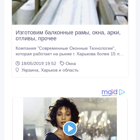
Изготовим балконные рамы, окна, арки,
отливы, прочее
Компания "Современные Оконные Технологии",
которая работает на рынке г. Харькова более 15 лет,
предлагает балконные рамы, балконные блоки,
18/05/2019 19:52
Окна
окна любой сложности, цвета и конфигурации от
Украина, Харьков и область
производителя. Работаем только с
высококачественными профильными группами
ведущих марок. Раздвижные системы любой
сложности.