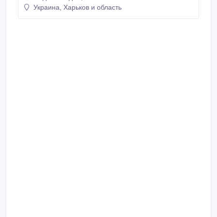
Украина, Харьков и область
сітки, підвіконня, жалюзі. Займаємось заміною
склопакетів, стулок, імпостів та інших пошкоджень
безпосередньо на об'єкті.