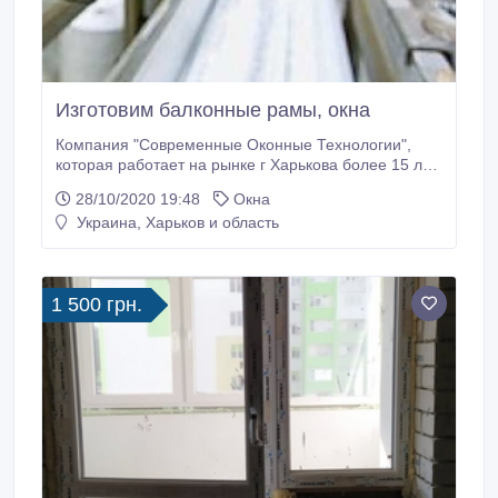
Изготовим балконные рамы, окна
Компания "Современные Оконные Технологии",
которая работает на рынке г Харькова более 15 лет
, предлагает балконные рамы , балконные блоки,
28/10/2020 19:48
Окна
окна любой сложности , цвета и конфигурации от
Украина, Харьков и область
производителя. Работаем только с
высококачественными профильными группами
ведущих марок. Раздвижные системы любой
сложности.
1 500 грн.