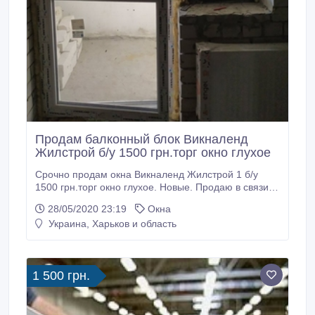
Продам балконный блок Викналенд
Жилстрой б/у 1500 грн.торг окно глухое
Срочно продам окна Викналенд Жилстрой 1 б/у
1500 грн.торг окно глухое. Новые. Продаю в связи с
ремонтом в новострое. Окно в эксплуатации не
28/05/2020 23:19
Окна
были. Размеры есть на ФОТО. Харьков - метро
Украина, Харьков и область
Индустриальное. САМОВЫВОЗ ТОРГ - все вопросы
по телефону. *** Андрей - (066) 280-6578.
1 500 грн.