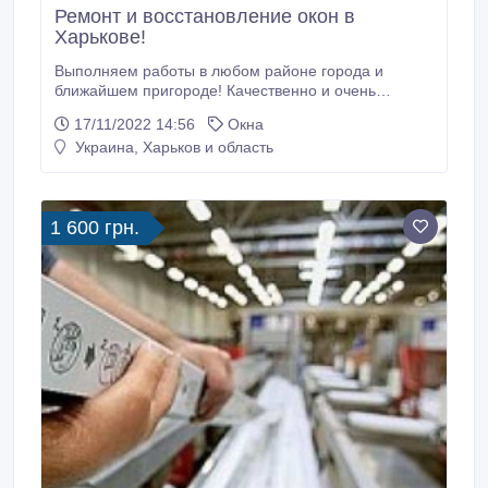
Ремонт и восстановление окон в
Харькове!
Выполняем работы в любом районе города и
ближайшем пригороде! Качественно и очень
быстро. К нам работают исключительно
17/11/2022 14:56
Окна
квалифицированные специалисты, которые хорошо
Украина, Харьков и область
знают свое дело. Есть возможность высотных работ.
Также регулировка металлопластиковых окон и
дверей, замена стекол в деревянных рамах. У
наших мастеров только большой опыт работы.
1 600 грн.