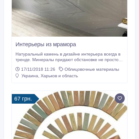
Интерьеры из мрамора
Натуральный камень в дизайне интерьера всегда в
тренде. Минералы придают обстановке не просто
изысканность, они заявляют об утонченном вкусе
17/11/2018 11:26
Облицовочные материалы
хозяев, о достатке и роскоши. Особенно красиво и
Украина, Харьков и область
выразительно в дизайне интерьера смотрится
мрамор. Мрамор может использоваться в дизайне
интерьера любой комнаты, а так же в архитектуре
фасада здания.
67 грн.