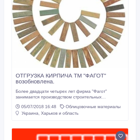
ОТГРУЗКА КИРПИЧА ТМ "ФАГОТ"
возобновлена.
Более двадцати четырех лет фирма "Фагот"
занимается производством строительных
материалов. Её продукция известна в странах СНГ
05/07/2018 16:48
Облицовочные материалы
как высококачественный строительный материал.
Украина, Харьков и область
Облицовочный кирпич фирмы "Фагот" производится
по технологии гиперпрессования, с использованием
уникального природного сырья известняка -
ракушечника.