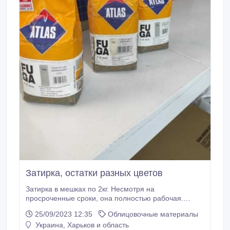
Затирка, остатки разных цветов
Затирка в мешках по 2кг. Несмотря на
просроченные сроки, она полностью рабочая.
Хранилась а сухом месте. При необходимости
25/09/2023 12:35
Облицовочные материалы
верну деньги. Самовывоз в 5 минутах ходьбы от
Украина, Харьков и область
Конного рынка. Есть возможность доставки по