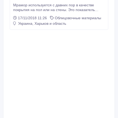
Мрамор используется с давних пор в качестве
покрытия на пол или на стены. Это показатель
роскоши и элегантности. Мраморный пол — это
17/11/2018 11:26
Облицовочные материалы
покрытие, которое отличается твердостью и
Украина, Харьков и область
прочностью, имеет хорошие эксплуатационные
характеристики. Такое украшение интерьера не
теряет популярности уже многие годы, ведь оно
придает дому нотки роскоши и элегантности.