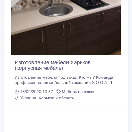
Изготовление мебели Харьков
(корпусная мебель)
Изготовление мебели под заказ. Кто мы? Команда
профессионалов мебельной компании S.O.D.A. Что
делаем? Кухни, шкафы, спальни, гардеробы,
18/09/2020 13:57
Мебель на заказ
ванные комнаты, столы, тумбы, комоды, шкафы
Украина, Харьков и область
купе, детские, зеркала и многое другое. Для кого?
Для людей, которые хотят, чтобы услышали их
пожелания, ценят индивидуальный подход и
уникальность.