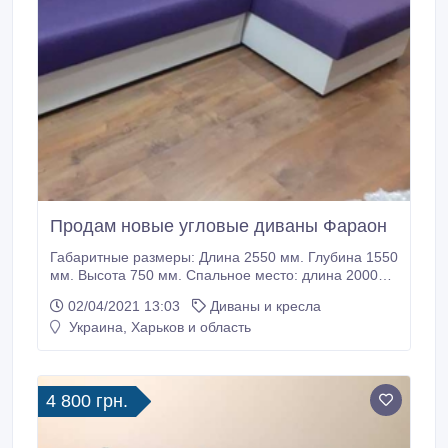
Продам новые угловые диваны Фараон
Габаритные размеры: Длина 2550 мм. Глубина 1550
мм. Высота 750 мм. Спальное место: длина 2000
мм, ширина 1500 мм. Материал каркаса: Сухое
02/04/2021 13:03
Диваны и кресла
дерево Сосна, ДСП, ДВП. Наполнение:
Украина, Харьков и область
ортопедические буковые ламели 1сорт, войлок,
ППУ, синтепон. Сухой деревянный каркас, бельевые
ящики для постельного белья и дополнительные
бельевые ниши в подлокотниках изготовлены из
4 800 грн.
Ламинированного ДСП, есть задняя стенка,
подушки в комплекте.