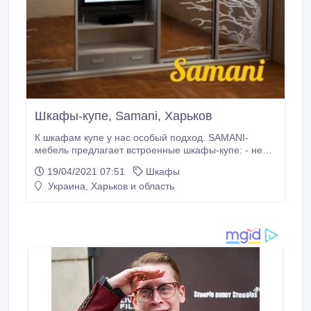
Шкафы-купе, Samani, Харьков
К шкафам купе у нас особый подход. SAMANI-
мебель предлагает встроенные шкафы-купе: - не
используем крышу и дно, - высокие - возможность
19/04/2021 07:51
Шкафы
заполнить пространство на 100 %, - легкость
Украина, Харьков и область
конструкции, - любое фасадное исполнение. Тел.:
(066) 362-00-81, (067) 793-68-99, (063) 149-36-88.
Дмитрий. Дополнительная информация на сайте
samani.