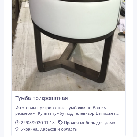
Тумба прикроватная
Изготовим прикроватные тумбочки по Вашим
размерам. ​​​​​​​Купить тумбу под телевизор Вы можете у
компании "STOM" по доступной цене. гарантия на
22/03/2020 11:18
Прочая мебель для дома
изделие 1 год отправляем по всей Украине любая
Украина, Харьков и область
форма оплаты.