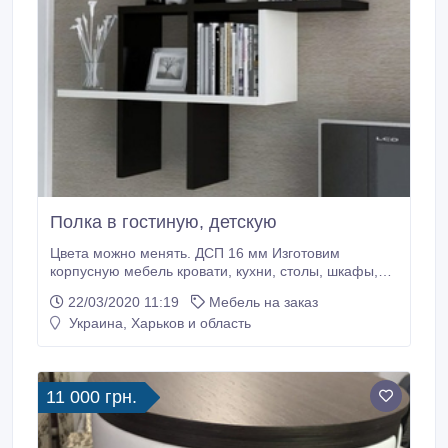
Полка в гостиную, детскую
Цвета можно менять. ДСП 16 мм Изготовим
корпусную мебель кровати, кухни, столы, шкафы,
стеллажи, гостиные, прихожие и другое по Вашим
22/03/2020 11:19
Мебель на заказ
эскизам под ключ разработаем чертеж-схему
Украина, Харьков и область
изготовим детали по Вашим размерам засверлим
Ваши детали, согласно разработанного чертежа
предоставим полный комплект фурнитуры для
сборки вашего изделия к изделию прилагается
11 000 грн.
полная схема для сборки У нас широкий выбор
цветовой гаммы и фактур ламинированного ДСП
лучших производителей Украины и Европы.