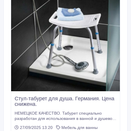
Стул-табурет для душа. Германия. Цена
снижена.
НЕМЕЦКОЕ КАЧЕСТВО. Табурет специально
разработан для использования в ванной и душевой
комнатах. Отлично становится в душевую кабину
27/09/2025 13:20
Мебель для ванны
или стандартную ванную. Не скользит и не ржавеет.