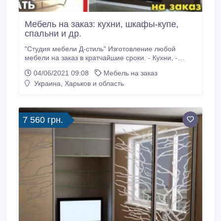
Мебель на заказ: кухни, шкафы-купе,
спальни и др.
"Студия мебели Д-стиль" Изготовление любой
мебели на заказ в кратчайшие сроки. - Кухни, -
Шкафы-купе, - Гардеробные комнаты, - Детские
04/06/2021 09:08
Мебель на заказ
комнаты, - Прихожие, - Спальни, - Кровати, мягкие
Украина, Харьков и область
кровати, - Комоды, - Офисная мебель, - Диваны,
угловые диваны, - Диваны для кафе, баров, -
Торговые витрины и прилавки, - многое другое.
7 560 грн.