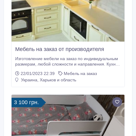
Мебель на заказ от производителя
Изготовление мебели на заказ по индивидуальным
размерам, любой сложности и направления. Кухни,
шкафы-купе, комоды, гардеробы, стенки и т.д.
22/01/2023 22:39
Мебель на заказ
Просчет по чертежам, фото, рисункам. Для
Украина, Харьков и область
удобства можете присылать на V і b е r, на номер
life. Подбор материалов на месте. Гибкая система
скидок, выезд дизайнера бесплатный.
3 100 грн.