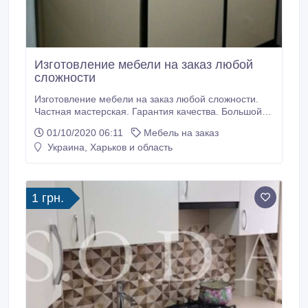
Изготовление мебели на заказ любой
сложности
Изготовление мебели на заказ любой сложности.
Частная мастерская. Гарантия качества. Большой
выбор материалов . 3-д проэкт . Кухни. Шкафы купе.
01/10/2020 06:11
Мебель на заказ
Детские. Офисная. Торговая и другая мебель.
Украина, Харьков и область
Выезд замер бесплатно. Скидки. Индивидуальный
подход к каждому клиенту. Тел.: (050) 570-71-00,
(073) 570-71-00.
1 грн.