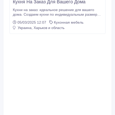
Кухня На Заказ Для Вашего Дома
Кухни на заказ: идеальное решение для вашего
дома. Создаем кухни по индивидуальным размерам
и дизайну. Широкий выбор материалов и
05/03/2025 12:07
Кухонная мебель
фурнитуры. Бесплатный замер и дизайн-проект.
Украина, Харьков и область
Гарантия качества. Тел.:0637826737 Сайт:
https://rehome.in.ua.