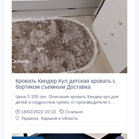
Кровать Киндер Кул детская кровать с
бортиком съемным Доставка
Цена 3 100 грн. Описание кровать Киндер кул для
детей и подростков прямо от производителя с
бесплатной доставкой. Это односпальная детская
18/02/2022 10:10
Спальня
кровать. Выполнена в белом цвете корпуса со
Украина, Харьков и область
стильным дизайнерским принтом Декор-рисунок
устойчив к моющим средствам и стиранию. Края
наклейки плотно закрыты прорезиненной Т-
образной кромкой, которая защищает не только