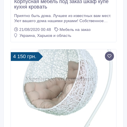
Корпусная мебель под заказ шкаф купе
кухня кровать
Приятно быть дома. Лучшее из известных вам мест.
Уют вашего дома нашими руками! Собственное
производство корпусной мебели. Подбор
21/08/2020 00:48
Мебель на заказ
материалов/фурнитуры под любую ценовую
Украина, Харьков и область
категорию! Равновесие цены и качества. Выезд на
замеры и просчёт стоимости заказа бесплатно.
Шкафы-купе Кровати Тумбочки Комоды Полочки
Зеркала в пол Туалетные столики Инстаграм
4 150 грн.
mebel_vokrug_vas Тел.