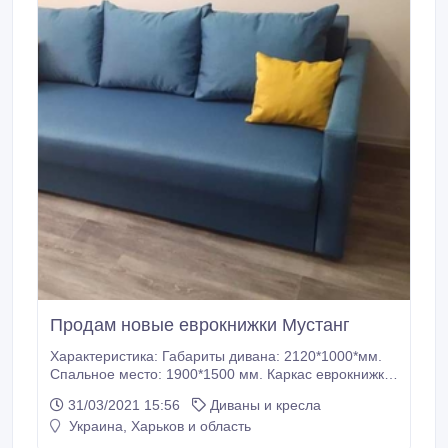
Продам новые еврокнижки Мустанг
Характеристика: Габариты дивана: 2120*1000*мм.
Спальное место: 1900*1500 мм. Каркас еврокнижки
изготовлен из натурального дерева (сосна).
31/03/2021 15:56
Диваны и кресла
Оснащен габаритным отсеком для белья. Наличие
Украина, Харьков и область
перегородки между стенной. Двуспальное место
при раскладывании. Механизм трансформации -