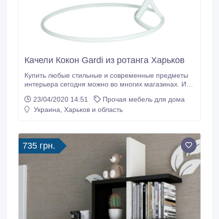
Качели Кокон Gardi из ротанга Харьков
Купить любые стильные и современные предметы
интерьера сегодня можно во многих магазинах. И
плетеная мебель из искусственного ротанга как раз
23/04/2020 14:51
Прочая мебель для дома
такая. Она прочная, надежная, долговечная и
Украина, Харьков и область
невероятно красивая. Вы можете купить подвесное
кресло Gardiи убедиться в этом сами. Такие
предметы интерьера завораживают изяществом
линий и покоряют всех, кто ценит экзотику,
735 грн.
романтику и совершенство.