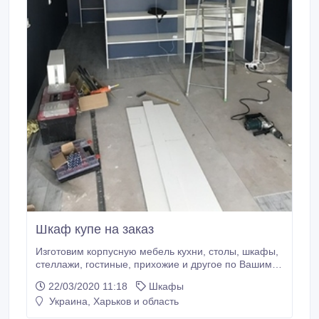
Шкаф купе на заказ
Изготовим корпусную мебель кухни, столы, шкафы,
стеллажи, гостиные, прихожие и другое по Вашим
эскизам под ключ разработаем чертеж-схему
22/03/2020 11:18
Шкафы
изготовим детали по Вашим размерам засверлим
Украина, Харьков и область
Ваши детали, согласно разработанного чертежа
предоставим полный комплект фурнитуры для