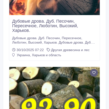
Дубовые дрова. Дуб. Песочин,
Пересечное, Люботин, Высокий,
Харьков.
Дубовые дрова. Дуб. Песочин, Пересечное,
Люботин, Высокий, Харьков. Дубовые дрова. Дуб.
Песочин, Пересечное, Люботин, Хорошево,
30/10/2025 07:22
Другая древесина и лес
Высокий, Хроли, Харьков. Дрова дуб. Харьков,
Украина, Харьков и область
Песочин, Люботин, Ольшаны, Солоницевка,
Мерчик, Мерефа, Южный и др. Если Вас,
уважаемый заказчик, интересует населённый пункт
области, не перечисленный выше, звоните! Вам
ответят на все вопросы.