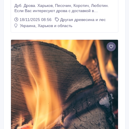
Дуб. Дрова. Харьков, Песочин, Коротич, Люботин.
Если Вас интересуют дрова с доставкой в
нижеперечисленые населённые пункты, звоните!
18/11/2025 08:56
Другая древесина и лес
Харьков и Харьковский район. А также, часть
Украина, Харьков и область
Валковского, Богодуховского и Чугуевского
(Змиевского) районов. Песочин, Ольшаны,
Люботин, Пересечное, Солоницевка, Мерчик,
Высокий, Южный, Буды, Покотиловка и другие.