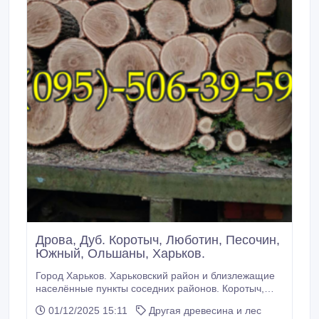
Дрова, Дуб. Коротыч, Люботин, Песочин,
Южный, Ольшаны, Харьков.
Город Харьков. Харьковский район и близлежащие
населённые пункты соседних районов. Коротыч,
Люботин, Песочин, Южный, Ольшаны, Харьков.
01/12/2025 15:11
Другая древесина и лес
Твердые сорта: дуб! чурбаки (чурки, чушки),