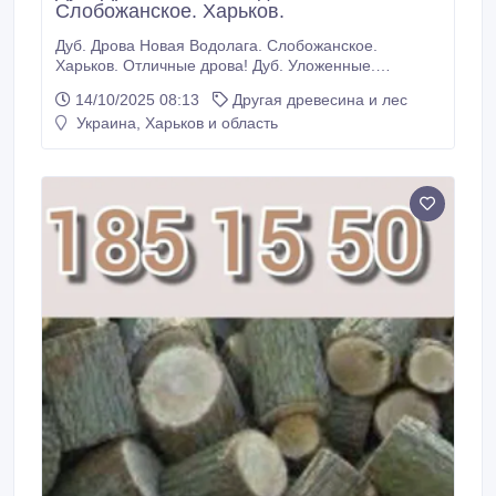
Слобожанское. Харьков.
Дуб. Дрова Новая Водолага. Слобожанское.
Харьков. Отличные дрова! Дуб. Уложенные.
Выгрузка к месту, удобному для подъезда машины.
14/10/2025 08:13
Другая древесина и лес
Длина полена под заказ: чурки, полуметровые и
Украина, Харьков и область
метровые. А информацию о рубаных/колотых
дровах, вы получите, связавшись с нами по
телефону. Если вы хотите согреть свой дом теплом
настоящего огня, у нас есть идеальное
предложение для вас.