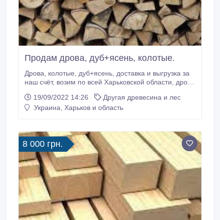
Продам дрова, дуб+ясень, колотые.
Дрова, колотые, дуб+ясень, доставка и выгрузка за
наш счёт, возим по всей Харьковской области, дрова
колотые и уложенные, длинна 40см, минимальный
19/09/2022 14:26
Другая древесина и лес
заказ 6 складометров, цена 12.500 звоните
Украина, Харьков и область
+380953467585 Валерий.
8 000 грн.