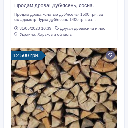
Продам дрова! Дуб/ясень, сосна.
Продам дрова колотые дуб/ясень- 1500 грн. за
складометр Чурка дуб/ясень-1400 грн. за
складометр Имеется сосна дрова: Колотые - 1200
31/05/2023 10:39
Другая древесина и лес
грн. Чурка- 1100 грн. Доставка по Харькову и
Украина, Харьков и область
области от 6 складометров. Срочность и
порядочность гарантируем. Оплата по факту.
Звоните - ответим на все вопросы. 0982299498.
12 500 грн.