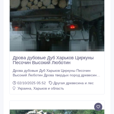
Дрова дубовые Дуб Харьков Циркуны
Песочин Высокий Люботин
Дрова дубовые Дуб Харьков Циркуны Песочин
Высокий Люботин Дрова твердых пород древесины
- дуб уложенный. Харьков : Индустриальный,
02/10/2025 05:52
Другая древесина и лес
Основянский, Немышлянский, Новобаварский и
Украина, Харьков и область
другие. Работаем так же по: Докучаевское, Хроли,
Люботин, Песочин, Южный, Высокий, Васищево,
Элитное, Циркуны и близлежащим населенным
пунктам.