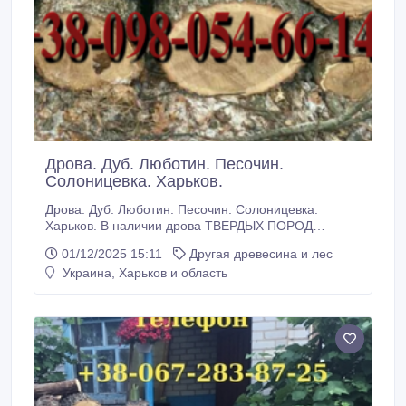
Дрова. Дуб. Люботин. Песочин.
Солоницевка. Харьков.
Дрова. Дуб. Люботин. Песочин. Солоницевка.
Харьков. В наличии дрова ТВЕРДЫХ ПОРОД
древесины - дуб. Чурки (другими словами чушки,
01/12/2025 15:11
Другая древесина и лес
пеньки) и метровка (длина полена 1м.). По колотым
Украина, Харьков и область
дровам задавайте вопросы. Дрова УЛОЖЕННЫЕ.
Сухостой. Харьков, Люботин, Коротич, Песочин,
Ольшаны, Двуречный кут, Пересечное, Манченки,
Старый Мерчик, Мерефа, Высокий и др.