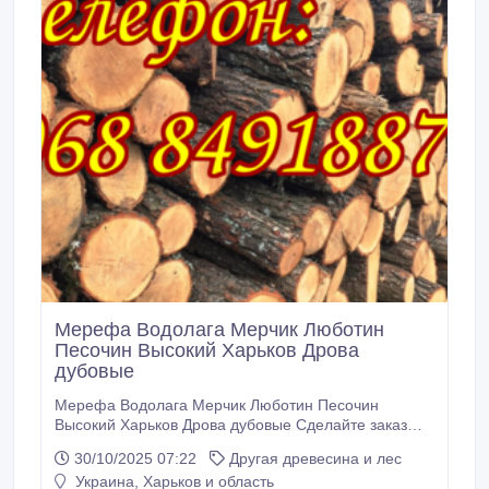
Мерефа Водолага Мерчик Люботин
Песочин Высокий Харьков Дрова
дубовые
Мерефа Водолага Мерчик Люботин Песочин
Высокий Харьков Дрова дубовые Сделайте заказ
прямо сейчас! Работаем по всем районам
30/10/2025 07:22
Другая древесина и лес
Харькова. А также по Харьковскому,
Украина, Харьков и область
Нововодолажскому и Чугуевскому (бывший