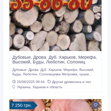
Дубовые. Дрова. Дуб. Харьков, Мерефа,
Высокий, Буды, Люботин, Солониц
Дубовые. Дрова. Дуб. Харьков, Мерефа, Высокий,
Буды, Люботин, Солоницевка Метровка, чушки
(чурки - то, что нужно колоть), рубаные (наличие
25/08/2025 08:44
Другая древесина и лес
уточняйте). Порода - дуб! Доставка осуществляется
Украина, Харьков и область
в следующие населённые пункты: Высокий,
Пивденное, Буды, Березовка, Покотиловка,
Безлюдовка, Васищево, Докучаевское (Докучаево).
7 250 грн.