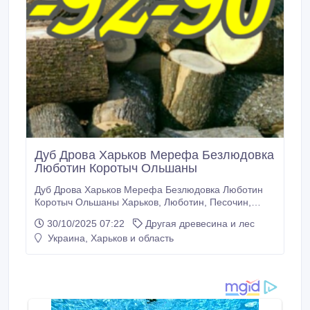
Дуб Дрова Харьков Мерефа Безлюдовка
Люботин Коротыч Ольшаны
Дуб Дрова Харьков Мерефа Безлюдовка Люботин
Коротыч Ольшаны Харьков, Люботин, Песочин,
Пересечное, Солоницевка и др. Харьков и районы:
30/10/2025 07:22
Другая древесина и лес
Харьковский, Валковский, Чугуевский (старое
Украина, Харьков и область
название Змиевской). Не знаете, где купить дрова?
Конечно же, позвонив по номеру, указанному на
фото, вы получите всю необходимую информацию!
Дрова.