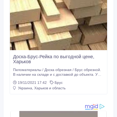
Доска-Брус-Рейка по выгодной цене,
Харьков
Пиломатериалы / Доска обрезная / Брус обрезной.
В наличии на складе и с доставкой до объекта. У
нас вы найдете пиломатериалы по ГОСТу. Доска,
19/11/2021 17:42
Брус
брус, брусок, рейка, фанера, профильный брус,
Украина, Харьков и область
имитация бруса. О нас: Быстрые сроки вас приятно
удивят! Точный размер изделия. Налажен процесс
как массового потока, так и в розницу.