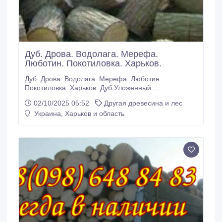
Дуб. Дрова. Водолага. Мерефа.
Люботин. Покотиловка. Харьков.
Дуб. Дрова. Водолага. Мерефа. Люботин.
Покотиловка. Харьков. Дуб Уложенный.
Максимальная теплоотдача. Это то, что Вам нужно!
02/10/2025 05:52
Другая древесина и лес
Харьков, Новая Водолага, Новосёловка, Станичное,
Украина, Харьков и область
Просяное, Новопросянское, Знаменка, Старая
Водолага, Борки, Мерефа, Южный и др. Люботин,
Песочин, Ольшаны, Безлюдовка, Докучаево и др.