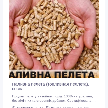
Паливна пелета (топливная пеллета),
сосна
Продам пелету з хвойних порід. 100% натуральна,
без хімічних та сторонніх добавок. Сертифікована,
сорт А1. Продажа в біг-бегах - 7250, 00 грн/тона без