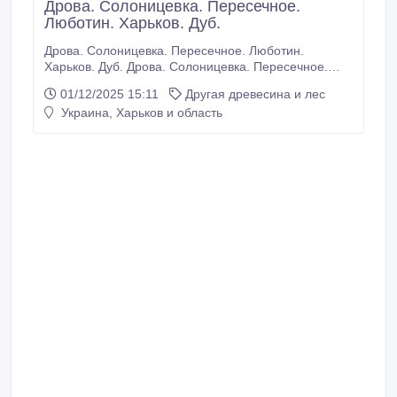
Дрова. Солоницевка. Пересечное.
Люботин. Харьков. Дуб.
Дрова. Солоницевка. Пересечное. Люботин.
Харьков. Дуб. Дрова. Солоницевка. Пересечное.
Люботин. Харьков. Дуб. Дуб. Плотно уложенный
01/12/2025 15:11
Другая древесина и лес
сухостой. Работаем: Харьов, Солоницевка,
Украина, Харьков и область
Пересечное, Ольшаны, Подворки, Люботин,
Коротыч, Песочин, Высокий, Мерчик, Шаровка,
Манченки, Нестеренки, Двуречный кут, Валки, и др.