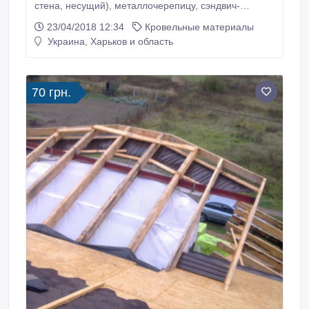
стена, несущий), металлочерепицу, сэндвич-
панели, доборные элементы, металлосайдинг.
23/04/2018 12:34
Кровельные материалы
Комплектуем: саморезы, утеплитель минвата,
Украина, Харьков и область
водосточные системы, подкровельные плёнки,
уплотнители и прочее. Цены от производителя. При
заказе колного комплекта кровли, фасада или
забора - доставка бесплатно.
70 грн.