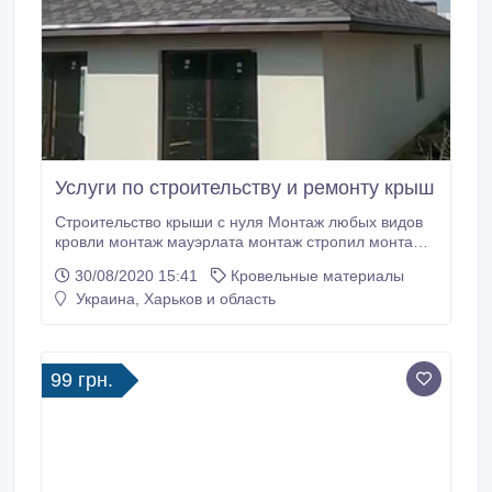
Услуги по строительству и ремонту крыш
Строительство крыши с нуля Монтаж любых видов
кровли монтаж мауэрлата монтаж стропил монтаж
паробаръера и контррейки укладка утеплителя
30/08/2020 15:41
Кровельные материалы
монтаж гидробаръера монтаж обрешетки или ОСБ
Украина, Харьков и область
плиты обустройство ендов укладка кровельного
материала с обустройством коньков, торцов и
карнизов Капитальный и частичный ремонт крыш
Харьков и область Дополнительная информация на
99 грн.
сайте krisha.