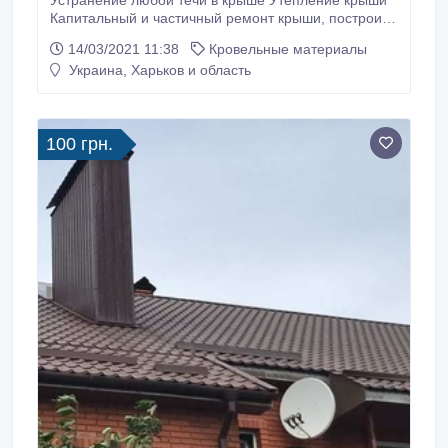
Устранение любой течи в крыше Утепление крыши
Капитальный и частичный ремонт крыши, построим
крышу с нуля Ремонт шиферной кровли Ремонт
14/03/2021 11:38
Кровельные материалы
мягкой кровли Ремонт проффнастила Ремонт
Украина, Харьков и область
кровли гаража, кровля над предприятием, над
жилым помещением Покраска крыш Ремонт
примыканий, отливов.
100 грн.