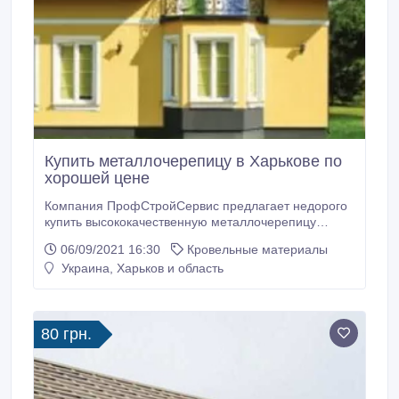
Купить металлочерепицу в Харькове по
хорошей цене
Компания ПрофСтройСервис предлагает недорого
купить высококачественную металлочерепицу
следующих видов: - монтеррей; - декоррей; -
06/09/2021 16:30
Кровельные материалы
адаманте; - финейра; - классик; - афина; - максима;
Украина, Харьков и область
- гудлок; - дюна. По лучшим ценам в Харькове вы
сможете у нас купить кровлю Руукки (Финляндия),
Арселор (Германия).
80 грн.