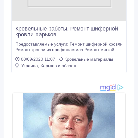
Кровельные работы. Ремонт шиферной
кровли Харьков
Предоставляемые услуги: Ремонт шиферной кровли
Ремонт кровли из проффнастила Ремонт мягкой
кровли Ремонт кровли гаража Ремонт козырьков
08/09/2020 11:07
Кровельные материалы
балкона Чистка снега с крыш Сбивание сосулек и
Украина, Харьков и область
наледи Работаем круглый год, зимой и летом
любые виды кровельных работ. Харьков и область
Дополнительная информация на сайте krisha.