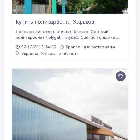
Купить поликарбонат Харьков
Продажа листового поликарбоната: Сотовый
поликарбонат Polygal, Polynex, Sunlite. Толщина
4.6.8.10.16.20.25.32 мм. Размеры листов 6м*2.1м ,
02/12/2015 14:06
Кровельные материалы
12м*2.1м. Монолитный поликарбонат Palram,
Украина, Харьков и область
Monogal. Толщина 2.3.4.5.6.8.10.12 мм. Размеры
листов 2.05 м * 3.05 м. Профилированный
поликарбонат Suntuf. Толщина 0.