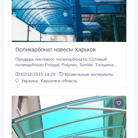
Поликарбонат навесы Харьков
Продажа листового поликарбоната: Сотовый
поликарбонат Polygal, Polynex, Sunlite. Толщина
4.6.8.10.16.20.25.32 мм. Размеры листов 6м*2.1м ,
02/12/2015 14:29
Кровельные материалы
12м*2.1м. Монолитный поликарбонат Palram,
Украина, Харьков и область
Monogal. Толщина 2.3.4.5.6.8.10.12 мм. Размеры
листов 2.05 м * 3.05 м. Профилированный
поликарбонат Suntuf. Толщина 0.