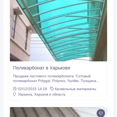
Поликарбонат в Харькове
Продажа листового поликарбоната: Сотовый
поликарбонат Polygal, Polynex, Sunlite. Толщина
4.6.8.10.16.20.25.32 мм. Размеры листов 6м*2.1м ,
02/12/2015 14:18
Кровельные материалы
12м*2.1м. Монолитный поликарбонат Palram,
Украина, Харьков и область
Monogal. Толщина 2.3.4.5.6.8.10.12 мм. Размеры
листов 2.05 м * 3.05 м. Профилированный
поликарбонат Suntuf. Толщина 0.