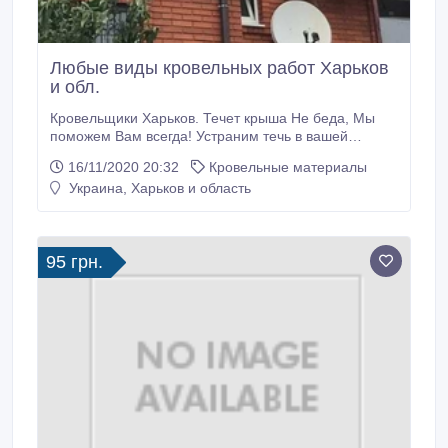
Любые виды кровельных работ Харьков
и обл.
Кровельщики Харьков. Течет крыша Не беда, Мы
поможем Вам всегда! Устраним течь в вашей
крыше. Ремонт козырьков, балконов, гаражей.
16/11/2020 20:32
Кровельные материалы
Ремонт примыканий, отливов. Ремонт кровли
Украина, Харьков и область
шиферной, мягкой, андулиовой и т д Звоните прямо
сейчас. Опытный кровельщик проконсультирует и
поможет вам подобрать наиболее оптимальный
вариант Дополнительная информация на сайте
95 грн.
krisha.