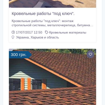
Кровельные работы "под ключ".
Кровельные работы "под ключ": монтаж
стропильной системы, металлочерепица, битумная
черепица, еврорубероид, шифер, ондулин,
17/07/2017 12:50
Кровельные материалы
композитная черепица, полимерно-песчанная
Украина, Харьков и область
черепица, керамическая черепица, утепление
кровли, монтаж сайдинга, водосточная система,
замена кровли, ремонт кровли, реконструкция
кровли.
300 грн.