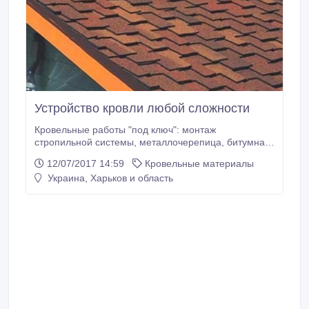
Устройство кровли любой сложности
Кровельные работы "под ключ": монтаж
стропильной системы, металлочерепица, битумная
черепица, еврорубероид, шифер, ондулин,
12/07/2017 14:59
Кровельные материалы
композитная черепица, полимерно-песчанная
Украина, Харьков и область
черепица, керамическая черепица, утепление
кровли, монтаж сайдинга, водосточная система,
замена кровли, ремонт кровли, реконструкция
кровли.