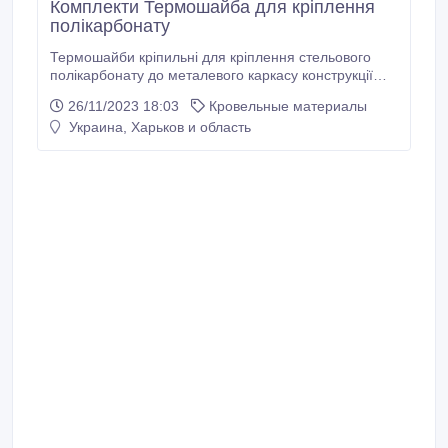
Комплекти Термошайба для кріплення
полікарбонату
Термошайби кріпильні для кріплення стельового
полікарбонату до металевого каркасу конструкції
безпосередньо крізь панель. Естетичні і прості у
26/11/2023 18:03
Кровельные материалы
використанні. Виконано з якісного поліпропілену
Украина, Харьков и область
(первинна сировина). Колірна гамма: прозорі,
бронзові, сині, зелені, червоні. Кількість в упаковці -
50 шт. Виробництво - Україна.