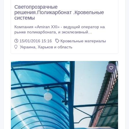
Светопрозрачные
решения.Поликарбонат .Кровельные
системы
Компания «Amiran XXІ» - ведущий оператор на
рынке поликарбоната, и эксклюзивный
представитель заводов Marlon(Великобритания),
15/01/2016 15:16
Кровельные материалы
Palram(Израиль- Германия) , Polygal(Израиль
Украина, Харьков и область
-Россия), Kinplast(Россия), Anti Dust (Голландия) на
территории Украины. Наша компания предлагает
сотовый и монолитный поликарбонат высочайшего
класса , архитектурные кровельные и фасадные
системы , за минимальные сроки в любую точку
Украины.