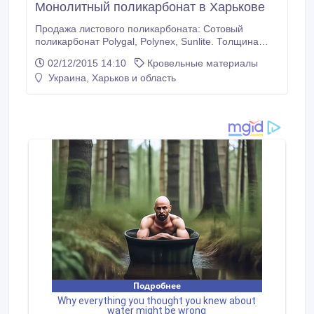
Монолитный поликарбонат в Харькове
Продажа листового поликарбоната: Сотовый
поликарбонат Polygal, Polynex, Sunlite. Толщина
4.6.8.10.16.20.25.32 мм. Размеры листов 6м*2.1м ,
02/12/2015 14:10
Кровельные материалы
12м*2.1м. Монолитный поликарбонат Palram,
Украина, Харьков и область
Monogal. Толщина 2.3.4.5.6.8.10.12 мм. Размеры
листов 2.05 м * 3.05 м. Профилированный
поликарбонат Suntuf. Толщина 0.