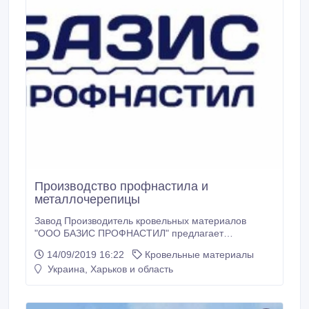
Производство профнастила и
металлочерепицы
Завод Производитель кровельных материалов
"ООО БАЗИС ПРОФНАСТИЛ" предлагает
приобрести Профнастил от производителя, а
14/09/2019 16:22
Кровельные материалы
именно С8, ПС10, ПК20, НС35, НС44, Н57, Н75. А
Украина, Харьков и область
так же все сопутствующие товары: - кровельные
саморезы, - доборные элементы, - гидробарьеры, -
паробарьеры. Даем Гарантию.