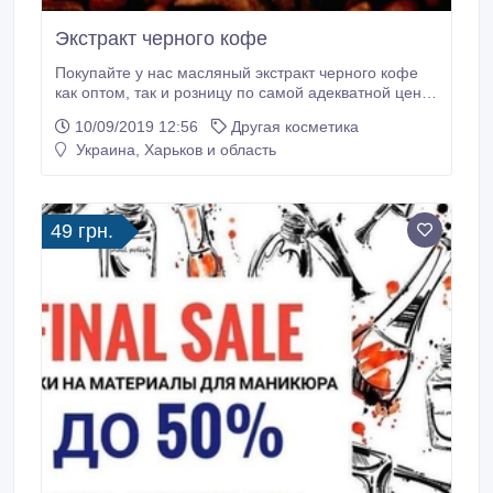
Экстракт черного кофе
Покупайте у нас масляный экстракт черного кофе
как оптом, так и розницу по самой адекватной цене.
Ознакомится с полезными свойствами масляного
10/09/2019 12:56
Другая косметика
экстракта черного кофе и где применяется Вы
Украина, Харьков и область
можете на станице нашего магазина Мыло-Опт в
разделе (Экстракты). У нас Вы покупаете, без
предоплаты, мы работаем с наложенным платежом
по всей Украине.
49 грн.