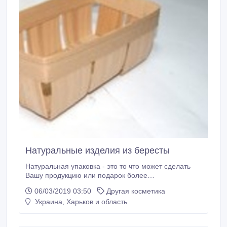
Натуральные изделия из бересты
Натуральная упаковка - это то что может сделать
Вашу продукцию или подарок более
индивидуальным. На страницах раздела
06/03/2019 03:50
Другая косметика
Натуральная упаковка Вы найдёте достаточно
Украина, Харьков и область
большой ассортимент коробочек из натурального
дерева разнообразных размеров и глубины. Наш
производственный отдел в силах изготовить любое