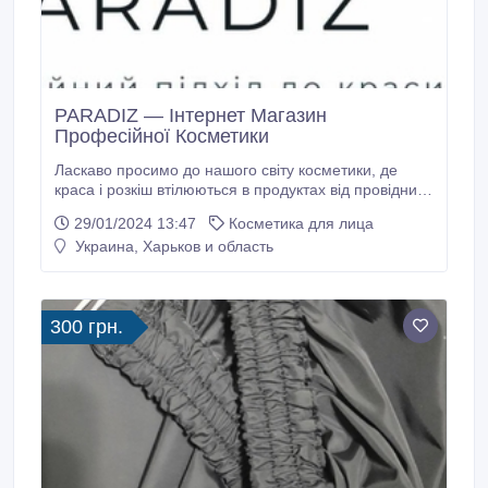
PARADIZ — Інтернет Магазин
Професійної Косметики
Ласкаво просимо до нашого світу косметики, де
краса і розкіш втілюються в продуктах від провідних
світових брендів, таких як Hadat Cosmetics, Orising,
29/01/2024 13:47
Косметика для лица
La Sultane de Saba, Rituals, Hysqia, Elemis, St Barth,
Украина, Харьков и область
Thalgo, Instytutum, DSD de Luxe, Xiaomoxuan,
Olaplex, Manta, Rhea та інші Наш інтернет-магазин
гарантує високий рівень сервісу, індивідуальний
підхід та професійні консультації.
300 грн.