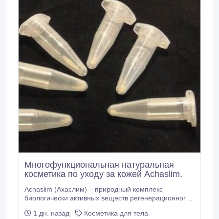
Многофункциональная натуральная
косметика по уходу за кожей Achaslim.
Achaslim (Ахаслим) – природный комплекс
биологически активных веществ регенерационного
муцина (слизь, секрет) улиток Achatina fulica,
1 дн. назад
Косметика для тела
выделенный и высушенный по оригинальной