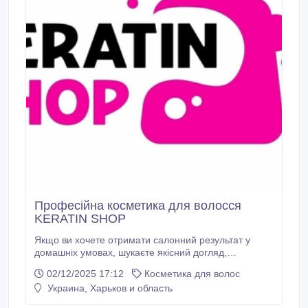
Професійна косметика для волосся
KERATIN SHOP
Якщо ви хочете отримати салонний результат у
домашніх умовах, шукаєте якісний догляд,
відновлення, зволоження та живлення волосся,
02/12/2025 17:12
Косметика для волос
інтернет-магазин keratin-shop.com пропонує
Украина, Харьков и область
перевірені професійні засоби. В KERATIN SHOP
представлений широкий асортимент: від кератину