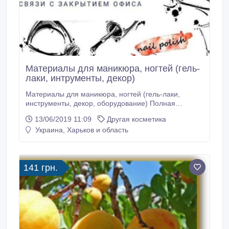
Материалы для маникюра, ногтей (гель-
лаки, интрументы, декор)
Материалы для маникюра, ногтей (гель-лаки,
инструменты, декор, оборудование) Полная
финальная распродажа материалов для ногтей
13/06/2019 11:09
Другая косметика
Гель-лаки от 49 грн PNB - 99грн(50 цветов) Magic -
Украина, Харьков и область
99 грн. NICE- от 55 грн. FOX, KODI, PNB Базы, топы,
оригинал скидка Декор от 10 грн. 3Д слайдера
лучшие Индивидуальный подход Проф.
141 грн.