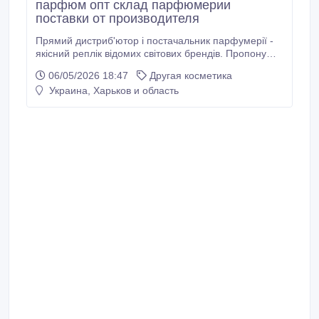
парфюм опт склад парфюмерии
поставки от производителя
Прямий дистриб'ютор і постачальник парфумерії -
якісний реплік відомих світових брендів. Пропоную
розглянути взаємовигідну співпрацю за умов прямих
06/05/2026 18:47
Другая косметика
поставок. Що ми пропонуємо: • Якісні репліки
Украина, Харьков и область
найпопулярніших брендів (стійкість, шлейф,
відповідність ароматів). • Прямі поставки без
посередників – найвигідніша ціна для вас.