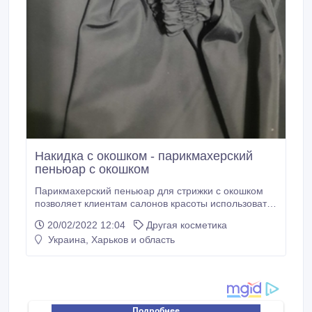
Накидка с окошком - парикмахерский
пеньюар с окошком
Парикмахерский пеньюар для стрижки с окошком
позволяет клиентам салонов красоты использовать
смартфоны, планшеты во время стрижки и других
20/02/2022 12:04
Другая косметика
процедур. Свое производство из
Украина, Харьков и область
высококачественных и стойких материалов, не
Китай! Шьем сами - готовы сотрудничать с
оптовиками, продаем накидки также и в розницу.