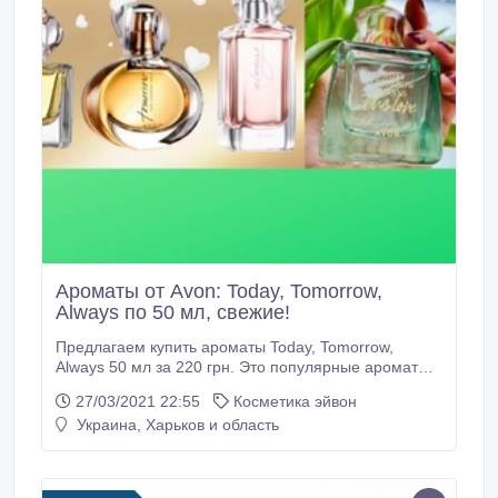
Ароматы от Avon: Today, Tomorrow,
Always по 50 мл, свежие!
Предлагаем купить ароматы Today, Tomorrow,
Always 50 мл за 220 грн. Это популярные ароматы
от Avon, которыми пользуется каждая вторая
27/03/2021 22:55
Косметика эйвон
женщина Украины! Трилогия цветочных ароматов
Украина, Харьков и область
Today, Tomorrow, Always посвящена самому
светлому чувству на земле – любви. Создатель
трилогии объединил все 3 композиции нотой
прекрасных и нежных цветов нероли.