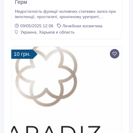
Герм
Недостатність функції чоловічих статевих залоз при
імпотенції, простатиті, хронічному уретриті,
доброякісній гіперплазії передміхурової залози,
09/05/2025 12:06
Лечебная косметика
порушенні обміну речовин, адіпозогенітальній
Украина, Харьков и область
дистрофії, передчасному сім’явипорскуванні,
нічному енурезі, прогресуючої м’язової дистрофії,
пластичному затвердінні статевого члена,
остеомаляції, цукровому діабеті.
10 грн.