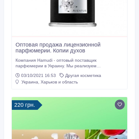
Оптовая продажа лицензионной
парфюмерии. Копии духов
Компания Hamudi - оптовый поставщик
парфюмерии в Украину. Мы реализуем
парфюмерию только самого лучшего качества,
03/10/2021 16:53
Другая косметика
идентичную opигинaлy! Всегда в наличии широкий
Украина, Харьков и область
ассортимент духов и туалетной воды, более 2000
позиций. У нас самые низкие оптовые цены на
парфюмерию - от 100 грн. за шт. (мини-парфюмы
от 1$).
220 грн.