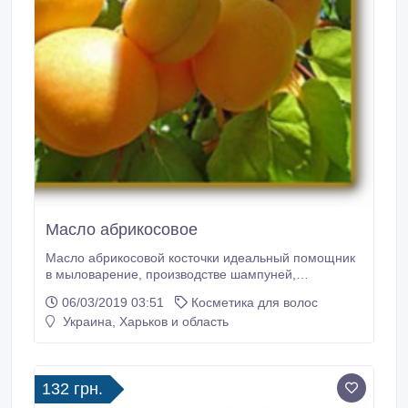
Масло абрикосовое
Масло абрикосовой косточки идеальный помощник
в мыловарение, производстве шампуней,
косметической продукции. Оно великолепно питает
06/03/2019 03:51
Косметика для волос
кожу, является идеальной защитой кожи. Подходит
Украина, Харьков и область
для сухой, и нормальной кожи. Масло абрикосовой
косточки идеально борется со старением кожи,
убирает покраснение, шелушение кожи.
132 грн.