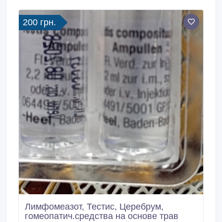
до комплексних процедур для різних типів волосся.
200 грн.
Лимфомеазот, Тестис, Церебрум,
гомеопатич.средства на основе трав