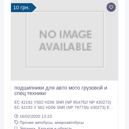
10 грн.
подшипники для авто мото грузовой и
спец техники
EC 42192 YS02 H206 SNR (NP 854792/ NP 430273)
EC 42193 Y S02 H206 SNR (NP 797735/ 430273) EC
42217 S01 H206 SNR SNR (F 15340) EC 42224 S01
16/02/2020 13:23
H206 SNR (NP 718852/ NP 022178) EC 42226 S01
Прочие автобусы, микроавтобусы
H206 SNR (+30206) EC 42228 S01 H206 SNR
(NP 868033/ NP 666556) EC 42229 S01 H206 SNR
Украина, Харьков и область