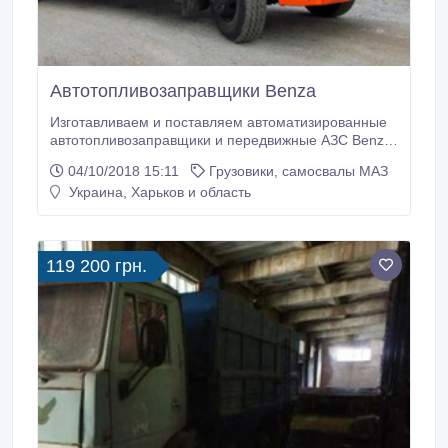
Автотопливозаправщики Benza
Изготавливаем и поставляем автоматизированные
автотопливозаправщики и передвижные АЗС Benza,
позволяющие полностью контролировать и вести
04/10/2018 15:11
Грузовики, самосвалы МАЗ
учет топлива! Различные объемы моделей на базе
Украина, Харьков и область
Камаз и МАЗ! Гарантированное качество и
разумные цены! Сделайте заказ у нас на сайте или
по телефону..
119 200 грн.