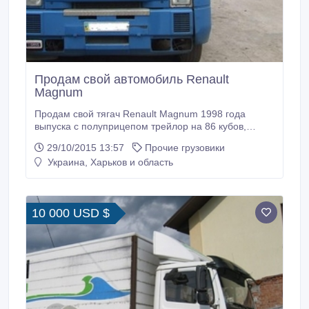
Продам свой автомобиль Renault
Magnum
Продам свой тягач Renault Magnum 1998 года
выпуска с полуприцепом трейлор на 86 кубов,
штора. Рейсовое состояние. Возможна продажа по
29/10/2015 13:57
Прочие грузовики
отдельности. Объем двигателя: 12 л. Лошадиных
Украина, Харьков и область
сил: 470 Возможен торг и обмен на легковой
автомобиль или бус. Рассмотрим любые варианты.
Буду рад ответить на все ваши.
10 000 USD $