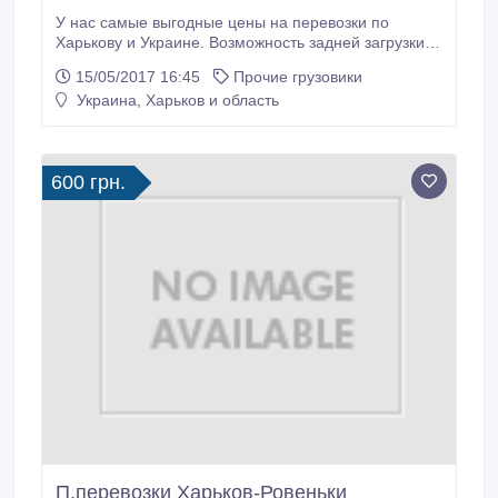
У нас самые выгодные цены на перевозки по
Харькову и Украине. Возможность задней загрузки и
плюс два пассажирских места. Качество,
15/05/2017 16:45
Прочие грузовики
порядочность и быстрая подача машины. Заказать
Украина, Харьков и область
машину вы можете по телефону 0669085745
Екатерина или 0681079835 Данил. (режим с 9.00 до
18.00) На наших машинах можно перевозить как
мебель или строительный материал, так и продукты
600 грн.
питания или даже мини слона.
П.перевозки Харьков-Ровеньки