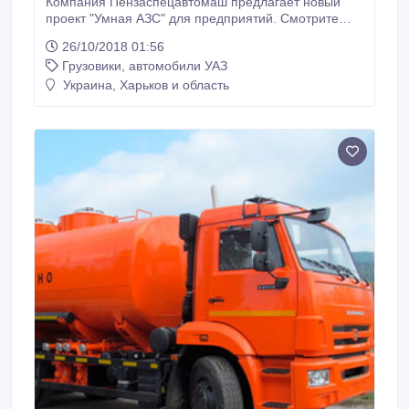
Компания Пензаспецавтомаш предлагает новый
проект "Умная АЗС" для предприятий. Смотрите
видеообзор концепции "Умная АЗС" о возможностях
26/10/2018 01:56
полного контроля за топливом на нашем сайте..
Грузовики, автомобили УАЗ
Украина, Харьков и область