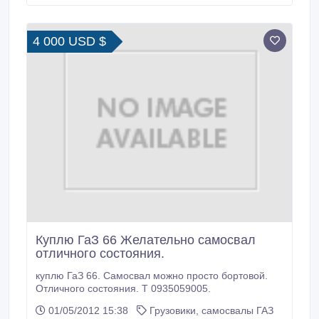
любой сложности *Упаковка офисного имущества
*Упаковку личных вещей *Перевозка тяжелых и
крупногабаритных вещей (пианино, сейфов,
4 000 USD $
бильярдных столов и т.
Куплю ГаЗ 66 Желательно самосвал
отличного состояния.
куплю ГаЗ 66. Самосвал можно просто бортовой.
Отличного состояния. Т 0935059005.
01/05/2012 15:38
Грузовики, самосвалы ГАЗ