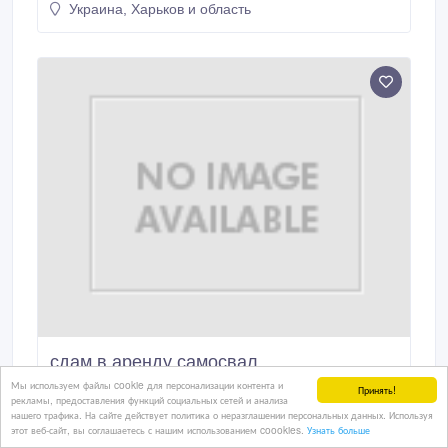
Украина, Харьков и область
сдам в аренду самосвал
Мы используем файлы cookie для персонализации контента и
Принять!
Сдам в аренду самосвал на длительный срок
рекламы, предоставления функций социальных сетей и анализа
Луганская, Донецкая, Харьковская, Полтавская,
нашего трафика. На сайте действует политика о неразглашении персональных данных. Используя
Запорожская, Днепропетровская, Сумская обл,
этот веб-сайт, вы соглашаетесь с нашим использованием coookies.
Узнать больше
20/04/2011 08:24
обслуживание и механизаторы наши..