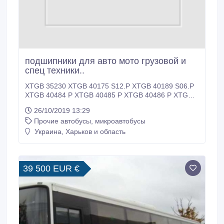
подшипники для авто мото грузовой и
спец техники..
XTGB 35230 XTGB 40175 S12.P XTGB 40189 S06.P
XTGB 40484 P XTGB 40485 P XTGB 40486 P XTGB
40487 P XTGB 40490 P XTGB 40540 S08.P XTGB
26/10/2019 13:29
40599 S01.P XTGB 40600 P XTGB 40917 S11.P
Прочие автобусы, микроавтобусы
XTGB 41161 R02 XTGB 41510 R00 XTGB 41515
XTGB 41525 XTGB 41556 R00 XTGB 41842 R01
Украина, Харьков и область
XTGB 42000 P XTGB 42001 P XTGB.
39 500 EUR €