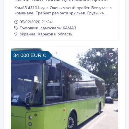
КамАЗ 43101 кунг. Очень малый пробег. Все узлы в
номенале. Требует ремонта крыльев. Грузы не
возил. Резина на фото. Торг у капота. За
05/02/2020 21:24
дополнительной информацией звоните.
Грузовики, самосвалы КАМАЗ
Дополнительные фото могу выслать. Тел.: (073)
409-08-29, (093) 418-13-06. Виталий..
Украина, Харьков и область
34 000 EUR €