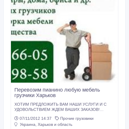
Перевозим пианино любую мебель
грузчики Харьков
ХОТИМ ПРЕДЛОЖИТЬ ВАМ НАШИ УСЛУГИ И С
УДОВОЛЬСТВИЕМ ЖДЕМ ВАШИХ ЗАКАЗОВ!
*Офисный переезд по Харькову *Квартирный
07/11/2012 14:37
Прочие грузовики
переезд по Харькову *Дачный переезд по
Украина, Харьков и область
Харьковской области *Разборка/сборка мебели