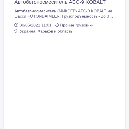
Автобетоносмеситель АБС-9 KOBALT
Автобетоносмеситель (МИКСЕР) АБС-9 KOBALT на
шасси FOTONDAIMLER. Грузоподъемность - до 35
000 кг. Объем смесительного барабана - 9 куб. м.
30/05/2021 11:01
Прочие грузовики
Колесная формула - 6х4. Скорость загрузки - от 3, 2
Украина, Харьков и область
м3/мин. Скорость выгрузки - от 2, 2 м3/мин.
Габариты, д/ш/в - 8807 х 2495 х 3770 мм. Двигатель
- Steyr WP10.