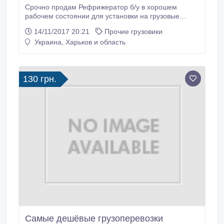
Срочно продам Рефрижератор б/у в хорошем
рабочем состоянии для установки на грузовые
автомобили до 5 тонн, 24V, до -20 градусов С,
14/11/2017 20:21
Прочие грузовики
Thermo king, Аlex Original. Цена договорная. Тел.:
Украина, Харьков и область
067-620-83-85. Сергей..
130 грн.
Самые дешёвые грузоперевозки