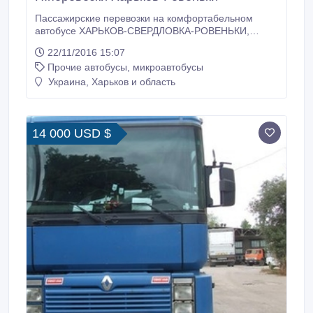
Пассажирские перевозки на комфортабельном
автобусе ХАРЬКОВ-СВЕРДЛОВКА-РОВЕНЬКИ,
РОВЕНЬКИ-СВЕРДЛОВКА-ХАРЬКОВ (600грн).
22/11/2016 15:07
Доставка посылок. Звонить по тел. 066-908-70-65
Прочие автобусы, микроавтобусы
(Наталья), 050-982-93-94(Михаил)..
Украина, Харьков и область
14 000 USD $