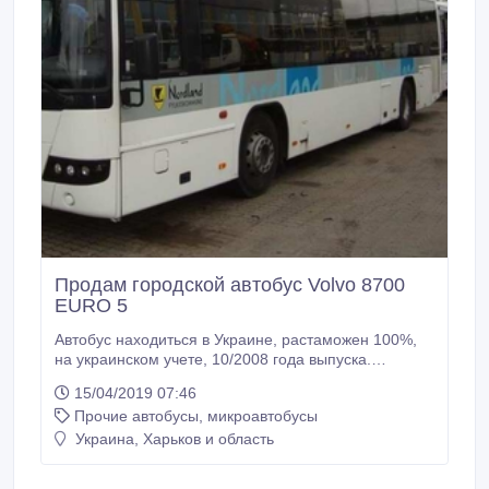
Продам городской автобус Volvo 8700
EURO 5
Автобус находиться в Украине, растаможен 100%,
на украинском учете, 10/2008 года выпуска.
Пригнанный с Норвегии, без пробега по Украине.
15/04/2019 07:46
Длинна 12 метров, ширина 2, 55 м. Количество
Прочие автобусы, микроавтобусы
мест: 41 сидячих и 61 стоячих. Резина 295/80R/22.5.
Вентиляция, круиз контроль, блокировка
Украина, Харьков и область
дифференциала, интеркулер, автономное
отопление, ремни безопасности.