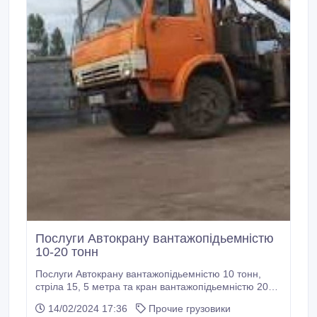
Послуги Автокрану вантажопідьемністю
10-20 тонн
Послуги Автокрану вантажопідьемністю 10 тонн,
стріла 15, 5 метра та кран вантажопідьемністю 20
тонн, стріла 23, 5 метра. Робимо будіівельні роботи
14/02/2024 17:36
Прочие грузовики
та розвантаження та завантаження грузів, при цьому