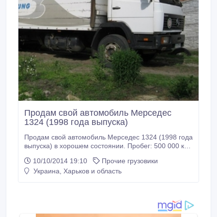
Продам свой автомобиль Мерседес
1324 (1998 года выпуска)
Продам свой автомобиль Мерседес 1324 (1998 года
выпуска) в хорошем состоянии. Пробег: 500 000 км
Объем двигателя: 6 л. Лошадиных сил: 240
10/10/2014 19:10
Прочие грузовики
Грузоподъемность:6.5т Привод: 4, 2 Кол-во
Украина, Харьков и область
ступеней КПП: 16 Длина: 7, 7м Высота: 2, 0 м
Ширина: 2, 45 м Объем кузова: 37, 7 куб. м.