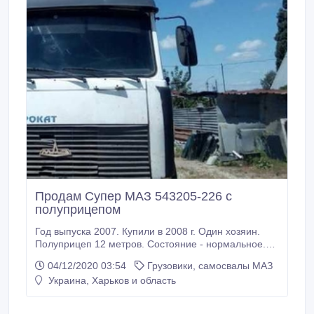
Продам Супер МАЗ 543205-226 с
полуприцепом
Год выпуска 2007. Купили в 2008 г. Один хозяин.
Полуприцеп 12 метров. Состояние - нормальное.
Оформлен на предприятии. Просмотр на площадке
04/12/2020 03:54
Грузовики, самосвалы МАЗ
по ул. Велозаводской. Полуприцеп бортовой - 12
Украина, Харьков и область
метров. Авто использовалось для перевозки
металлопроката. Тел.: (066) 947-16-48. Светлана
Алексеевна.