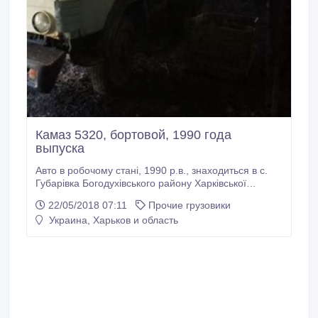
Камаз 5320, бортовой, 1990 года
выпуска
Авто в робочому стані, 1990 р.в., знаходиться в с.
Губарівка Богодухівського району Харківської
області, нормальна резина, двигун Камаз-740, є
22/05/2018 07:11
Прочие грузовики
можливість продажу по безготівковому розрахунку з
Украина, Харьков и область
ПДВ, акумулятор відсутній. Тел.: (067) 579-41-42.
Александр..