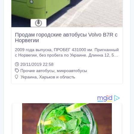
Продам городские автобусы Volvo B7R с
Норвегии
2009 года выпуска, ПРОБЕГ 431000 км. Пригнанный
с Норвегии, без пробега по Украине. Длинна 12, 5
метров, ширина 2, 55. Резина 295/80R/22.5.
20/11/2019 22:58
Вентиляция, Круиз контроль, Кондиционер,
Прочие автобусы, микроавтобусы
блокировка дифференциала, интеркулер,
Автономное отопление, ремни безопасности.
Украина, Харьков и область
Возможны варианты продажи на фирму! Все
вопросы по телефону, есть несколько вариантов
автобусов, ГОРОДСКИЕ, ПРИГОРОД,
ТУРИСТИЧЕСКИЙ.