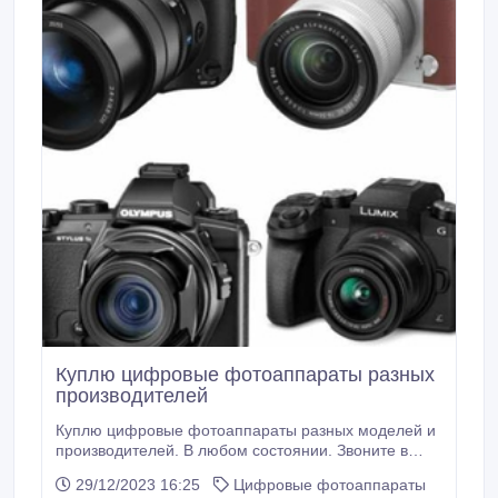
Куплю цифровые фотоаппараты разных
производителей
Куплю цифровые фотоаппараты разных моделей и
производителей. В любом состоянии. Звоните в
любое время 0508720096 Михаил. По цене будем
29/12/2023 16:25
Цифровые фотоаппараты
определимся в каждом отдельном случае. Могу