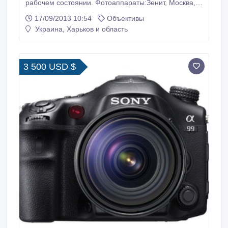
рабочем состоянии. Фотоаппараты:Зенит, Москва,
Зоркий, Фед, Киев и др.Объективы: Мир, Волна,
17/09/2013 10:54
Объективы
Таир, Юпитер, Индустар, Гелиос, Калейнар и др.
Украина, Харьков и область
Интересует техника в ХОРОШЕМ рабочем и
косметическом состоянии ! Без посредников!!! Жду
ваших предложений..
3 500 USD $