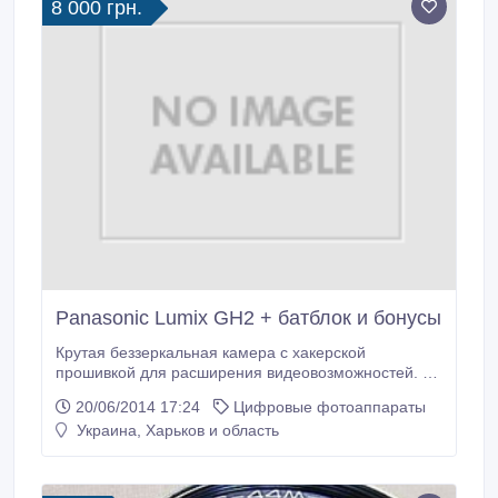
8 000 грн.
Panasonic Lumix GH2 + батблок и бонусы
Крутая беззеркальная камера с хакерской
прошивкой для расширения видеовозможностей. В
качестве видео превосходит даже пресловутых
20/06/2014 17:24
Цифровые фотоаппараты
кеноновских Марков. Состояние отличное, работает
Украина, Харьков и область
без сбоев. Объектив: LUMIX G Vario 14-42 мм F3.5-
5.6 Также камера оптимизирована батблоком,
обеспечивающим более 10 часов непрерывной
съемки.