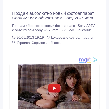
Продам абсолютно новый фотоаппарат
Sony A99V с объективом Sony 28-75mm
Продам абсолютно новый фотоаппарат Sony A99V
с объективом Sony 28-75mm F2.8 SAM Описание:
http://www.sony.ua/support/uk/product/SLT-A99V
20/08/2013 19:19
Цифровые фотоаппараты
http://www.sony.ua/product/ddl-full-frame-lenses/sal-
Украина, Харьков и область
2875 Чистые гарантийные талоны. Все коробки и
упаковки..