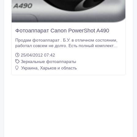
Фотоаппарат Canon PowerShot A490
Продам фотоаппарат . Б.У. в отличном состоянии,
работал совсем не долго. Есть полный комплект
коробка, батарейки аккумуляторные аккумулятор
25/04/2012 07:42
Количество Мп 10 Размер матрицы 1/2, 3"
Зеркальные фотоаппараты
Максимальное разрешение 3648x2736 Другие хар-
ки экрана 2.5" 115000 пикс. Диапазон
Украина, Харьков и область
светочувствительности 80 - 1600 ISO, Auto ISO
Оптический зум 3.