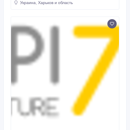
Украина, Харьков и область
покупать оптом и в розницу..