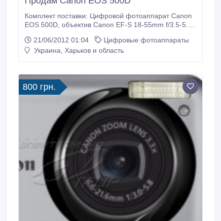
Продам Canon EOS 500D
Комплект поставки: Цифровой фотоаппарат Canon
EOS 500D, объектив Canon EF-S 18-55mm f/3.5-5.6,
объектив Canon EF 75-300 mm f/4.0-5.6 DC,
21/06/2012 01:04
Цифровые фотоаппараты
инструкция, аккумуляторная батарея LP-E5,
Украина, Харьков и область
зарядное устройство LC-E5E, USB кабель,
видеокабель, шейный ремень, крышка места под
объектив, наглазник на видоискатель, программное
обеспечение.
800 грн.