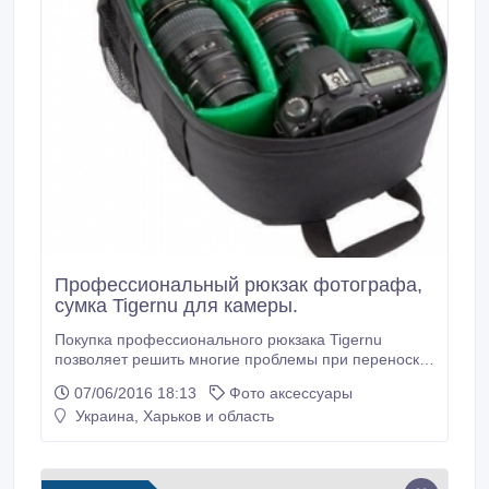
Профессиональный рюкзак фотографа,
сумка Tigernu для камеры.
Покупка профессионального рюкзака Tigernu
позволяет решить многие проблемы при переноске
многочисленных подручных средств для
07/06/2016 18:13
Фото аксессуары
фотосъемки. Вам больше не придется хаотично
Украина, Харьков и область
переносить фотоаппарат, вспышку, штатив,
объектив, разнообразные линзы, переходники и
другие аксессуары, приобретая этот рюкзак, вы
лишаетесь этих проблем.