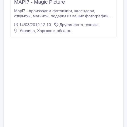
MAPI7 - Magic Picture
Mapi7 - производим фотокниги, календари,
открытки, магниты, подарки из ваших фотографий.
Печать фотографий. Производство фотокниг, печать
14/03/2019 12:10
Другая фото техника
фотографий Производство фотокниг, открыток,
Украина, Харьков и область
магнитов. Услуги для частных лиц сфере
фотографии; производство сувениров и подарков с
изображением. 10:00-18:00 понедельник-пятница
Кузьмичев Евгений Михайлович Харьков, ул.