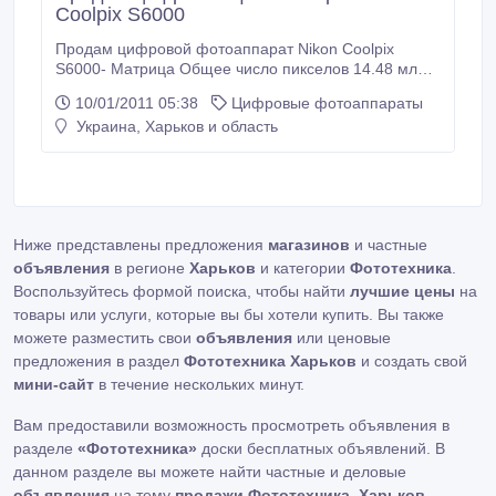
Coolpix S6000
Продам цифровой фотоаппарат Nikon Coolpix
S6000- Матрица Общее число пикселов 14.48 млн
Число эффективных пикселов 14.2 млн Физический
10/01/2011 05:38
Цифровые фотоаппараты
размер 1/2.3" Максимальное разрешение 4320 x
Украина, Харьков и область
3240 Тип матрицы СCD Чувствительность 100 -
3200 ISO, Auto ISO Режимы съемки Макросъёмка
есть Режим серийной съемки есть Таймер есть
Время работы таймера 3, 10 c Формат кадра
(фотосъемка) 4:3, 16:9 Видоискатель и ЖК-экран
Видоискатель отсутствует ЖК-экран 230000
Ниже представлены предложения
магазинов
и частные
пикселов, 2.
объявления
в регионе
Харьков
и категории
Фототехника
.
Воспользуйтесь формой поиска, чтобы найти
лучшие цены
на
товары или услуги, которые вы бы хотели купить. Вы также
можете разместить свои
объявления
или ценовые
предложения в раздел
Фототехника Харьков
и создать свой
мини-сайт
в течение нескольких минут.
Вам предоставили возможность просмотреть объявления в
разделе
«Фототехника»
доски бесплатных объявлений. В
данном разделе вы можете найти частные и деловые
объявления
на тему
продажи Фототехника, Харьков
,