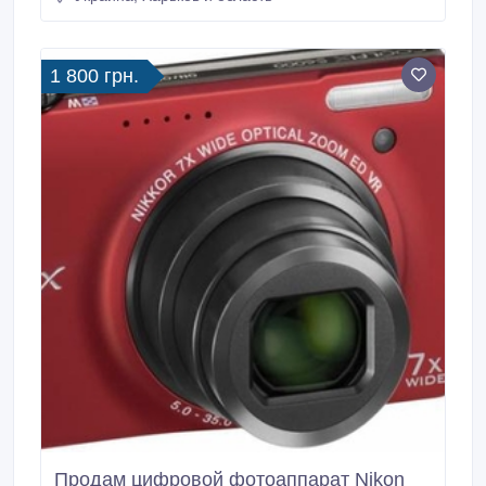
21 Или по тел.756-19-90, 0500308596, 757-38-58,
0637620096 е-майл vadans2009@yandex.ru от.
1 800 грн.
Продам цифровой фотоаппарат Nikon