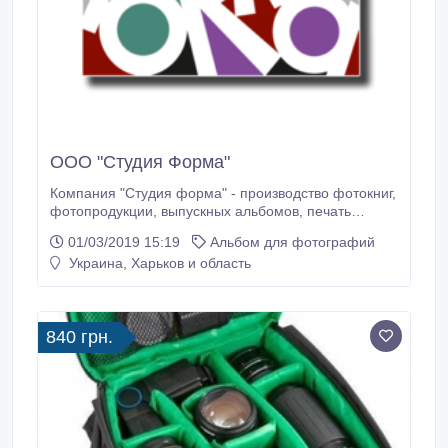
ООО "Студия Форма"
Компания "Студия форма" - производство фотокниг,
фотопродукции, выпускных альбомов, печать
фотографий, цифровая офсетная печать.
01/03/2019 15:19
Альбом для фотографий
https://www.forma-studio.com
Украина, Харьков и область
forma.studio.com@gmail.com Кузьмичев Евгений
Михайлович 38 (050) 444 44 98 38 (057) 702 63 23
10:00-18:00 понедельник-пятница полиграфия,
фотопечать, дизайн, производство фотокниг.
840 грн.