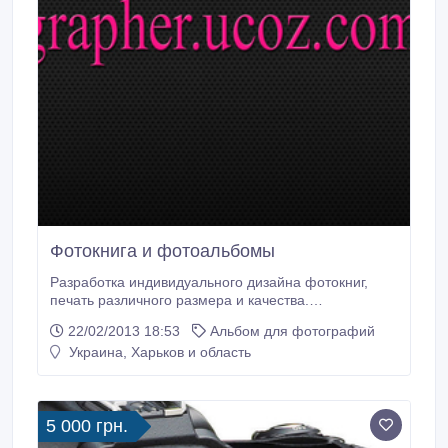
Фотокнига и фотоальбомы
Разработка индивидуального дизайна фотокниг,
печать различного размера и качества.
Оформление праздника, важного события,
22/02/2013 18:53
Альбом для фотографий
путешествия или всего года жизни, отличная
Украина, Харьков и область
альтернатива фотоальбомам. Доступные цены от
300 грн..
5 000 грн.