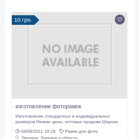
10 грн.
изготовление фоторамок
Изготовление стандартных и индивидуальных
размеров.Низкие цены, оптовые продажи.Широкий
выбор профиля. Нашу продукцию можно
04/06/2011 18:18
Рамки для фото
посмотреть на сайте: www.vadans2009.narod.ru
Украина, Харьков и область
Посетив наш магазин в г.Харькове по ул Ахсарова