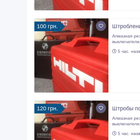
100 грн.
Штроблени
Алмазная резка штроб под электрику, са
выключатели, ящики (коробки) автоматы в бетоне, железобетоне, кирпиче. Штробление без пыли. Резка ниш под р
5 час. наз
120 грн.
Штробы по
Алмазная резка штроб под электрику, са
выключатели, ящики (коробки) автоматы в бетоне, железобетоне, кирпиче. Штробление без пыли. Резка ниш под р
5 час. наз