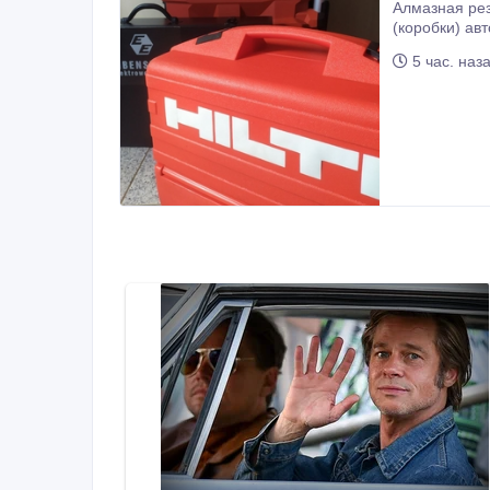
Алмазная резка штроб под электрику, санте
(коробки) автоматы в бетоне, железобетоне, кирпиче. Ш
5 час. наз