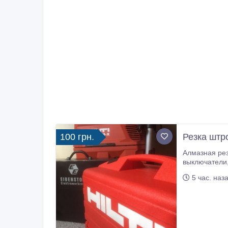
100 грн.
Резка штр
Алмазная резка штроб под электрику, са
выключатели, ящики (коробки) автоматы в бетоне, железобетоне, кирпиче. Штробление без пыли. Резка ниш под р
5 час. наз