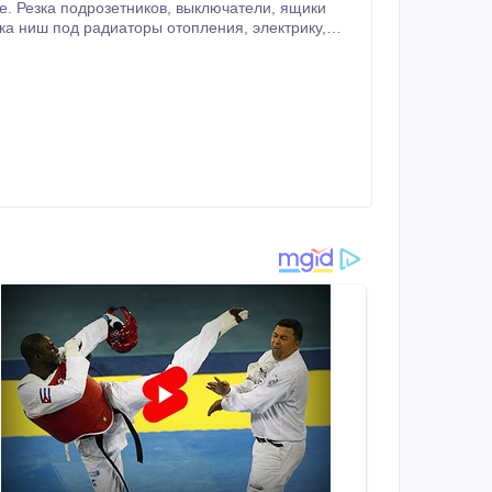
сантехнику. Алмазная резка проемов, стен бетонорезами, спецпилами в бетоне, железобетоне, кирпиче.