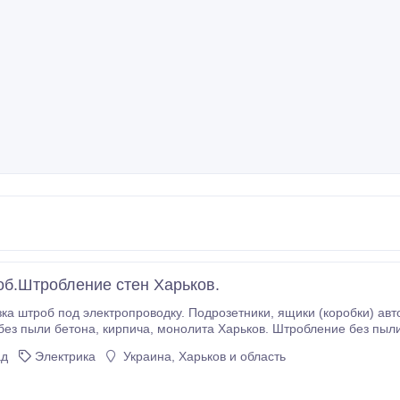
об.Штробление стен Харьков.
штроб под электропроводку. Подрозетники, ящики (коробки) автоматы в бетоне, жел
арьков. Штробление без пыли Харьков. Штробы без пыли Харьков.
етона Харьков. Штробление без пыли под электрику Харьков. Штро
ад
Электрика
Украина, Харьков и область