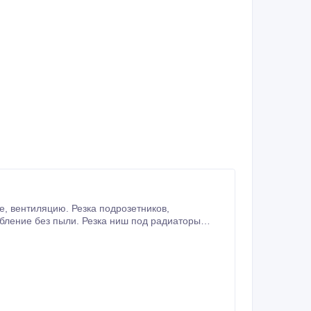
отопления, электрику, сантехнику. Алмазная резка проемов, стен бетонорезами, спецпилами в бетоне, железобетоне, кирпиче.