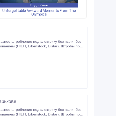
ая резка, расширение проемов, стен.
арькове