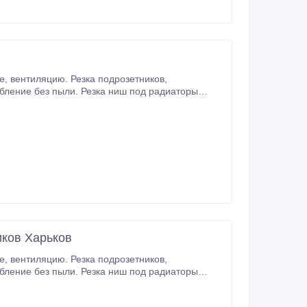
отопления, электрику, сантехнику. Алмазная резка проемов, стен бетонорезами, спецпилами в бетоне, железобетоне, кирпиче.
иков Харьков
отопления, электрику, сантехнику. Алмазная резка проемов, стен бетонорезами, спецпилами в бетоне, железобетоне, кирпиче.