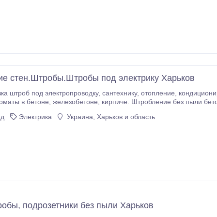
е стен.Штробы.Штробы под электрику Харьков
оводку, сантехнику, отопление, кондиционирование. Подрозетники, выключатели, ящики
робление без пыли бетона, кирпича, монолита Харьков. Штробление без
. Штробы без пыли Харьков. Штробление бетона Харьков.
ад
Электрика
Украина, Харьков и область
робы, подрозетники без пыли Харьков