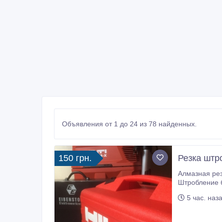
Объявления от 1 до 24 из 78 найденных.
150 грн.
Резка штр
Алмазная резка 
Штробление без пыли бетона, кирпича, монолита Х
Штробление б
5 час. наз