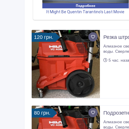
120 грн.
Резка штр
Алмазное сверление подрозетников, (под вык
воды. Сверление подрозетников, резка штроб сухое
5 час. наз
80 грн.
Подрозетн
Алмазное сверление подрозетников, (под вык
воды. Сверление подрозетников, резка штроб сухое