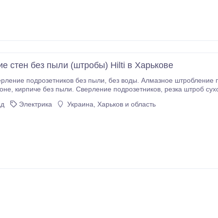
 стен без пыли (штробы) Hilti в Харькове
ез пыли, без воды. Алмазное штробление под электрику без пыли, без воды. Подрозетники,
ение проф.оборудованием (HILTI,
Eibenstock, Distar). Штробы под электрику, сантехнику, кондиционеры.
ад
Электрика
Украина, Харьков и область