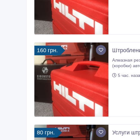
160 грн.
Штроблени
Алмазная резка штроб под электропр
(коробки) автоматы в бетоне, железобетоне, кирпиче. Шт
пыли Харьков
5 час. наз
80 грн.
Услуги шт