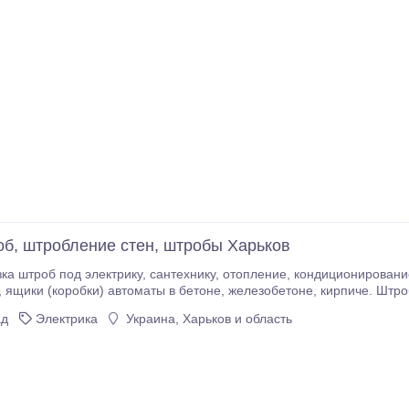
об, штробление стен, штробы Харьков
нтехнику, отопление, кондиционирование, вентиляцию. Резка подрозетников,
адиаторы
ад
Электрика
Украина, Харьков и область