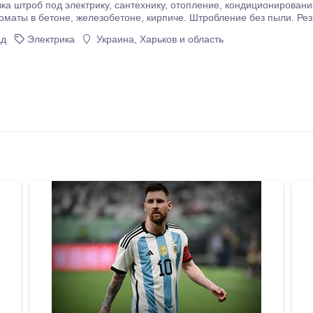
хнику, отопление, кондиционирование. Резка подрозетников, выключатели, ящики
тробление без пыли. Резка ниш под радиаторы отопления, электрику,
ад
Электрика
Украина, Харьков и область