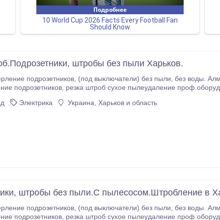
об.Подрозетники, штробы без пыли Харьков.
лючатели) без пыли, без воды. Алмазное штробление под электрику без пыли, без
 пылеудаление проф.оборудованием (HILTI, Eibenstock, Distar). Штробы под
электрику, сантехнику, кондиционеры. Алмазн
ад
Электрика
Украина, Харьков и область
ики, штробы без пыли.С пылесосом.Штробление в Х
лючатели) без пыли, без воды. Алмазное штробление под электрику без пыли, без
 пылеудаление проф.оборудованием (HILTI, Eibenstock, Distar). Штробы под