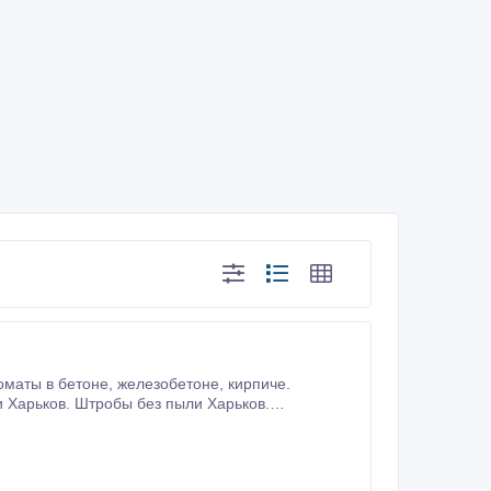
езобетоне, кирпиче.
бы без пыли Харьков.