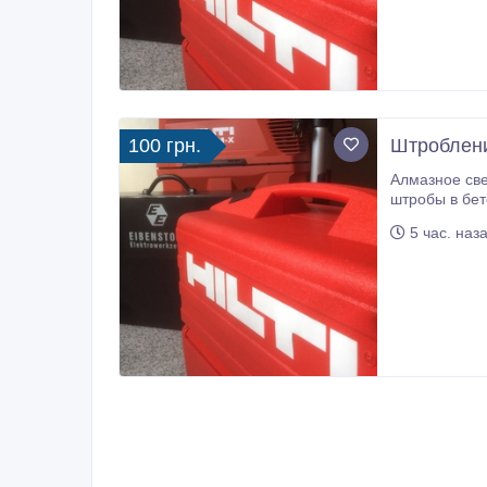
100 грн.
Штробление
Алмазное сверление подрозетников б
штробы в бетоне, кирпиче без пыли. Сверление подрозетников, резка штроб сухое пылеудал
5 час. наз