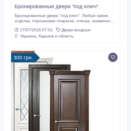
Бронированные двери "под ключ".
Бронированные двери "под ключ". Любые замки,
отделка, порошковая покраска, пленка, кожвинил,
эмаль и МДФ-накладки. Быстро, качественно,
27/07/2018 07:52
Двери входные
гарантия 3 года. Противопожарные двери. Наш
Украина, Харьков и область
адрес: ул. Шевченко, 146. Тел.: 050-406-15-17, 050-
406-15-18. Икар..
300 грн.