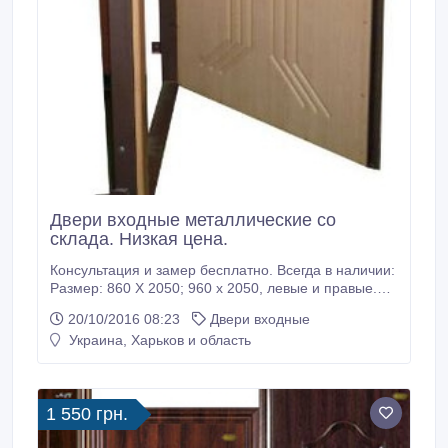
Двери входные металлические со
склада. Низкая цена.
Консультация и замер бесплатно. Всегда в наличии:
Размер: 860 Х 2050; 960 х 2050, левые и правые.
Эконом от 1900грн. до 2500грн. Стандарт от
20/10/2016 08:23
Двери входные
2500грн. до 3500грн. Премиум от 3500грн. до
Украина, Харьков и область
9000грн. доставка по городу 100грн. монтаж по
городу 350грн. Тел.(093)-035-84-50, (099)-345-39-
31, (098)-736-58-58.
1 550 грн.