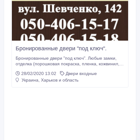
Бронированные двери "под ключ".
Бронированные двери "под ключ". Любые замки,
отделка (порошковая покраска, пленка, кожвинил,
эмаль и МДФ-накладки). Быстро, качественно,
28/02/2020 13:02
Двери входные
гарантия 3 года. Противопожарные двери. Мы
Украина, Харьков и область
находимся по адресу г. Харьков, Ул. Ольгинская, 11.
Телефон для связи: 050-406-15-17, 050-406-15-18.