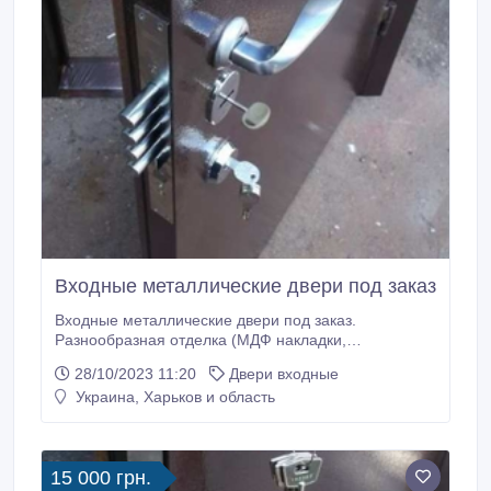
Входные металлические двери под заказ
Входные металлические двери под заказ.
Разнообразная отделка (МДФ накладки,
порошковая, молотковая покраска), замки (Италия,
28/10/2023 11:20
Двери входные
Турция). Двери в подъезд, тамбур, кладовку.
Украина, Харьков и область
Стандартные и нестандартные размеры. Замер,
доставка, установка. Тел.: (099) 607-63-83. Виктор..
15 000 грн.