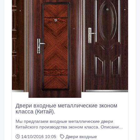
Двери входные металлические зконом
класса (Китай).
Мы предлагаем входные металлические двери
Китайского производства эконом класса. Описание
дверей: Размеры - 860/960мм x 2050мм
14/10/2016 10:05
Двери входные
Открывание - левые и правые, наружу или внутрь