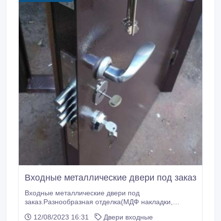
Входные металлические двери под заказ
Входные металлические двери под
заказ.Разнообразная отделка(МДФ накладки,
порошковая, молотковая покраска), замки(Италия,
12/08/2023 16:31
Двери входные
Турция).Двери в подъезд, тамбур,