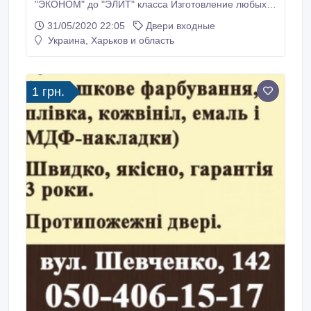
"ЭКОНОМ" до "ЭЛИТ" класса Изготовление любых
размеров с отделкой, замками, фурнитурой. Есть
31/05/2020 22:05
Двери входные
готовые двери в выставочном зале. Наши двери -
Украина, Харьков и область
залог вашей безопасности! Гарантия качества.
Наличный и безналичный расчет. Работа по
договору.
1 грн.