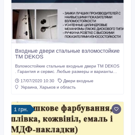
Входные двери стальные взломостойкие
TM DEKOS
Взломостойкие стальные входные двери TM DEKOS
. Гарантия и сервис. Любые размеры и варианты
отделки. Подберем идеальную конструкцию под
17/07/2020 10:30
Двери входные
Ваши пожелания и бюджет. Двери повышенной
Украина, Харьков и область
взломостойкости - от 10190грн в модели классика. С
высокими защитными функциями - от 13200грн в
модели оплот и от 16600грн в модели фортуна.
1 грн.