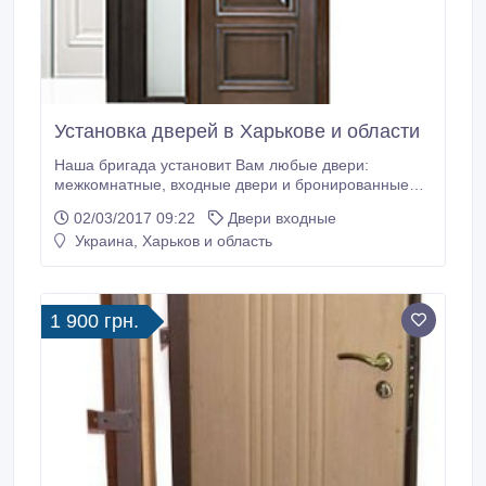
Установка дверей в Харькове и области
Наша бригада установит Вам любые двери:
межкомнатные, входные двери и бронированные
двери. Всегда поможем с выбором, посоветуем где
02/03/2017 09:22
Двери входные
выгоднее приобрести дверь. Сотрудничаем со
Украина, Харьков и область
всеми ведущими производителями дверей.
Доставим и установим качественно и в срок
выбранные Вами двери. Нас советуют друзьям!
Ждем Вашего звонка по тел.
1 900 грн.