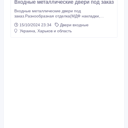
Входные металлические двери под заказ
Входные металлические двери под
заказ.Разнообразная отделка(МДФ накладки,
порошковая, молотковая покраска), замки(Италия,
15/10/2024 23:34
Двери входные
Турция).Двери в подъезд, тамбур,
Украина, Харьков и область
кладовку.Стандартные и нестандартные
размеры.Замер, доставка, установка..