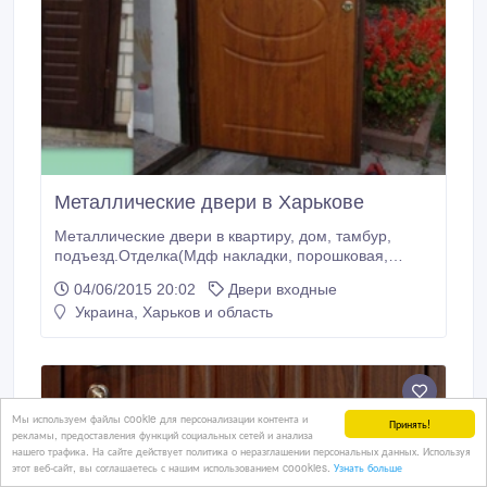
Металлические двери в Харькове
Металлические двери в квартиру, дом, тамбур,
подъезд.Отделка(Мдф накладки, порошковая,
молотковая покраска, пленка, кожвинил).Замер,
04/06/2015 20:02
Двери входные
доставка, установка..
Украина, Харьков и область
Мы используем файлы cookie для персонализации контента и
Принять!
рекламы, предоставления функций социальных сетей и анализа
нашего трафика. На сайте действует политика о неразглашении персональных данных. Используя
этот веб-сайт, вы соглашаетесь с нашим использованием coookies.
Узнать больше