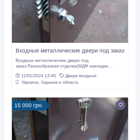
Входные металлические двери под заказ
Входные металлические двери под
заказ.Разнообразная отделка(МДФ накладки,
порошковая, молотковая покраска), замки(Италия,
11/01/2024 13:40
Двери входные
Турция).Двери в подъезд, тамбур,
Украина, Харьков и область
кладовку.Стандартные и нестандартные
размеры.Замер, доставка, установка..
15 000 грн.