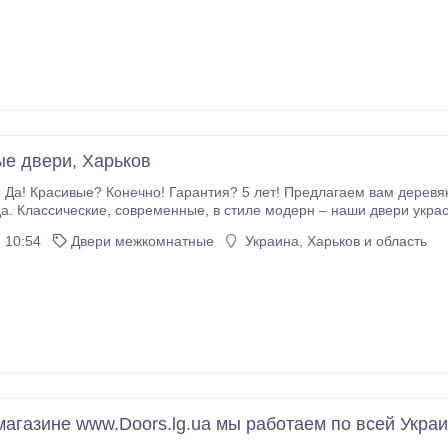
е двери, Харьков
онечно! Гарантия? 5 лет! Предлагаем вам деревянные двери хорошего качества и интересного
одерн – наши двери украсят ваш дом. Преимущество наших дверей – их
ество, даже через 10 лет двери не теряют свой товарный вид. Мы знаем как
 10:54
Двери межкомнатные
Украина, Харьков и область
магазине www.Doors.lg.ua мы работаем по всей Укра