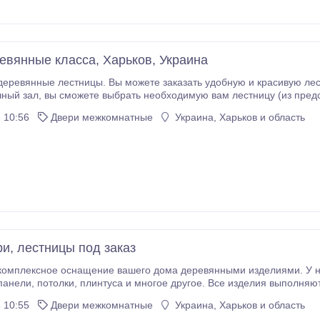
евянные класса, Харьков, Украина
еревянные лестницы. Вы можете заказать удобную и красивую лес
из представленных образцов) и разместить заказ.
 на объекте и до сдачи готового изделия - мы заботимся о том, чтобы ваша лестница была удобн
 10:56
Двери межкомнатные
Украина, Харьков и область
 дом.
ри, лестницы под заказ
комплексное оснащение вашего дома деревянными изделиями. У на
едином стилевом решении. Разрабатываем интерьеры из дерева под заказ.
 10:55
Двери межкомнатные
Украина, Харьков и область