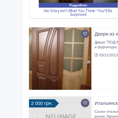
Двери из 
Двери "ПОД К
и фурнитура.
03/11/2012
2 000 грн.
Итальянск
Салон италья
рынке Украи