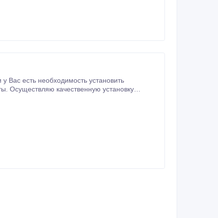
металлических входных дверей и межкомнатных дверей в Харькове. Замена, демонтаж, возможна доставка.