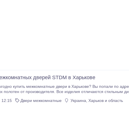
ежкомнатных дверей STDM в Харькове
тен от производителя. Все изделия отличаются стильным дизайном, высоким качеством и досту
отна сборного типа, изготовленные из соснового бруса, поверх которого производится оклейка
 12:15
Двери межкомнатные
Украина, Харьков и область
Х пленками Renolit или облицовка экошпоном.