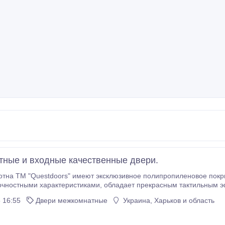
ные и входные качественные двери.
 ТМ "Questdoors" имеют эксклюзивное полипропиленовое покрытие. В отличие от 
тиками, обладает прекрасным тактильным эффектом, а также благодаря бесподобно
воплощенному рисунку и текстуры, практически полностью имитируют на
 16:55
Двери межкомнатные
Украина, Харьков и область