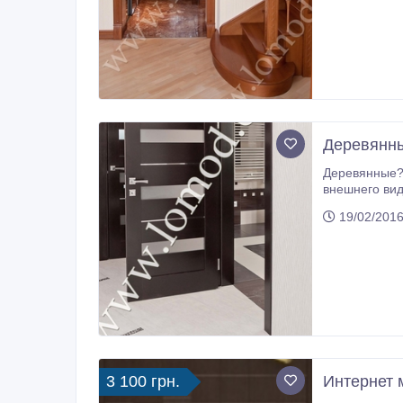
Деревянны
Деревянные? Да! Красивые? К
внешнего вида. Классические, современные, в стиле м
кач
19/02/2016
3 100 грн.
Интернет 