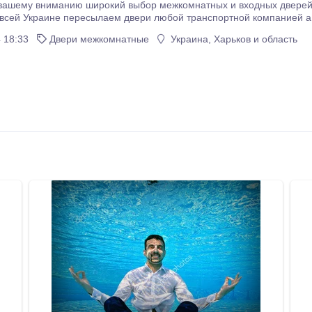
вниманию широкий выбор межкомнатных и входных дверей в нашем Интернет магазине www.Doors.lg.ua 
всей Украине пересылаем двери любой транспортной компанией а т
(098) 378-55-03, (Kiyvstar), (066) 839-23-62 (мтс), (093) 338-61-61 (Life).
 18:33
Двери межкомнатные
Украина, Харьков и область