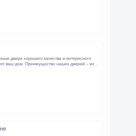
 делать двери.
ине