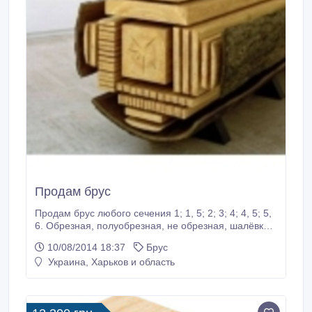
Продам брус
Продам брус любого сечения 1; 1, 5; 2; 3; 4; 4, 5; 5,
6. Обрезная, полуобрезная, не обрезная, шалёвка,
вагонка, доска-пола, горбыль, опилки, липа, дуб.
10/08/2014 18:37
Брус
Всё на ваш выбор. По самым низким ценам.
Украина, Харьков и область
Шалёвка: 1куб от 450 грн., брус: 1 куб от 1450 грн.
alefftinon@gmail.com 0992229938, 0980028382
Юрий.