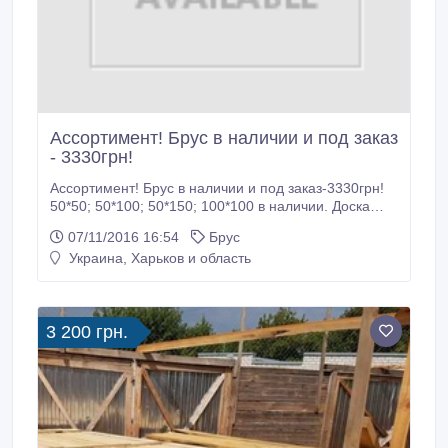
Ассортимент! Брус в наличии и под заказ
- 3330грн!
Ассортимент! Брус в наличии и под заказ-3330грн!
50*50; 50*100; 50*150; 100*100 в наличии. Доска
строительная 25-30-40-50мм. Обрезная и не
07/11/2016 16:54
Брус
обрезная (строганная). Доска пола 35мм. Доска
Украина, Харьков и область
сухая (сосна), опилки, дрова. Тел.: 050-632-15-15;
097-270-30-50 Игорь..
3 200 грн.