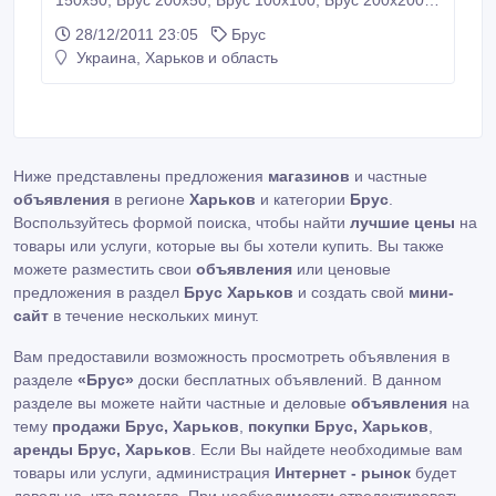
150х50, Брус 200х50, Брус 100х100, Брус 200х200.
Шалевка 35 мм. Шалевка 25 мм. Лом древесины.
28/12/2011 23:05
Брус
(Состояние отличное). Материалы
Украина, Харьков и область
эксплуатировались 1 год под накрытием. Звоните —
будем договариваться. Очень выгодное
предложение и приемлемые цены..
Ниже представлены предложения
магазинов
и частные
объявления
в регионе
Харьков
и категории
Брус
.
Воспользуйтесь формой поиска, чтобы найти
лучшие цены
на
товары или услуги, которые вы бы хотели купить. Вы также
можете разместить свои
объявления
или ценовые
предложения в раздел
Брус Харьков
и создать свой
мини-
сайт
в течение нескольких минут.
Вам предоставили возможность просмотреть объявления в
разделе
«Брус»
доски бесплатных объявлений. В данном
разделе вы можете найти частные и деловые
объявления
на
тему
продажи Брус, Харьков
,
покупки Брус, Харьков
,
аренды Брус, Харьков
. Если Вы найдете необходимые вам
товары или услуги, администрация
Интернет - рынок
будет