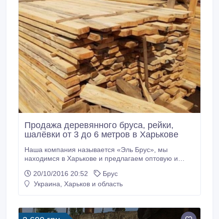
Продажа деревянного бруса, рейки,
шалёвки от 3 до 6 метров в Харькове
Наша компания называется «Эль Брус», мы
находимся в Харькове и предлагаем оптовую и
розничную продажу продукции первичной
20/10/2016 20:52
Брус
деревообработки по самым выгодным ценам в
Украина, Харьков и область
городе. У нас Вы можете приобрести: - доску
обрезную; - брусья; - рейку и рейку строганную; -
шалевку. А также деревянную продукцию для
строительства и ремонта: - блок хаус; - вагонку; -