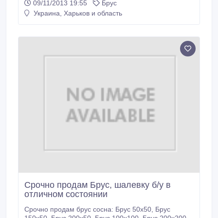
09/11/2013 19:55
Брус
лущёного шпона хвойных пород. Технология
Украина, Харьков и область
производства клееного бруса LVL (ЛВЛ) позволяет
снизить отрицательное влияние естественных
пороков древесины, что существенно повышает
уровни его показателей прочности.
Срочно продам Брус, шалевку б/у в
отличном состоянии
Срочно продам брус сосна: Брус 50х50, Брус