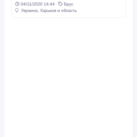
городу Харькову и Харьковской области в
04/11/2020 14:44
Брус
кратчайшие сроки. Звоните! Контактный телефон.
Украина, Харьков и область
050-734-69-75, 098-71-81-050, 099-467-35-81..