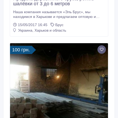
шалёвки от 3 до 6 метров
Наша компания называется «Эль Брус», мы
находимся в Харькове и предлагаем оптовую и
розничную продажу продукции первичной
15/05/2017 16:45
Брус
деревообработки по самым выгодным ценам в
Украина, Харьков и область
городе. У нас Вы можете приобрести: - Доску
обрезную; - Брусья; - Купить рейку и рейку
строганную; - Шалевку. А также деревянную
продукцию для строительства и ремонта: - Блок
100 грн.
хаус; - Вагонку; - Доску для пола, наличники,
плинтуса; - Деревянные короба; - Нащельники; -
Углы наружные и прочее.