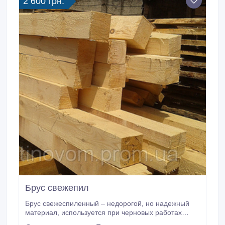
2 600 грн.
доску для пола, наличники, плинтуса; - деревянные
короба; - нащельники; - углы наружные и прочее.
Брус свежепил
Брус свежеспиленный – недорогой, но надежный
материал, используется при черновых работах
(лаги, перекрытия, обрешетка крыши) и постройки