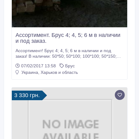
Ассортимент. Брус 4; 4, 5; 6 м в наличии
и под заказ.
Ассортимент! Брус 4; 4, 5; 6 м в наличии и под
заказ! В наличии: 50*50; 50*100; 100*100; 50*150;
100*150. Доска строительная 25*30*40*50 мм,
07/02/2017 13:58
Брус
обрезная и н/о - в наличии. Доска сухая (сосна).
Украина, Харьков и область
Доска пола, опилки. Тел.: 050-632-15-15; 097-270-
30-50. Игорь..
3 330 грн.