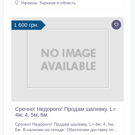
Украина, Харьков и область
имитация бруса. О нас: Быстрые сроки вас приятно
удивят! Точный размер изделия. Налажен процесс
как массового потока, так и в розницу.
1 600 грн.
Срочно! Недорого! Продам шалевку. L=
4м; 4, 5м; 6м.
Срочно! Недорого! Продам шалевку. L= 4м; 4, 5м;
6м. В наличии на складе. Обеспечим доставку по