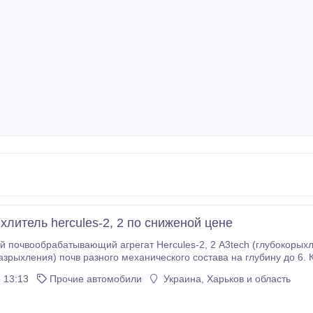
хлитель hercules-2, 2 по сниженой цене
вообрабатывающий агрегат Hercules-2, 2 A3tech (глубокорыхлитель), предназначена для
частичное перемешивание почвы, подрезание сорняков, вырав
 13:13
Прочие автомобили
Украина, Харьков и область