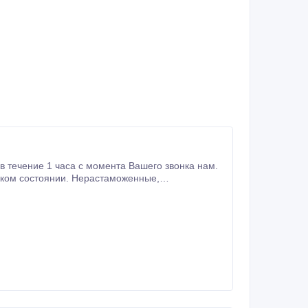
растоможенные, новые, после ДТП, битые и не крашеные, на ходу и не на ходу, кредитные, проблемные.