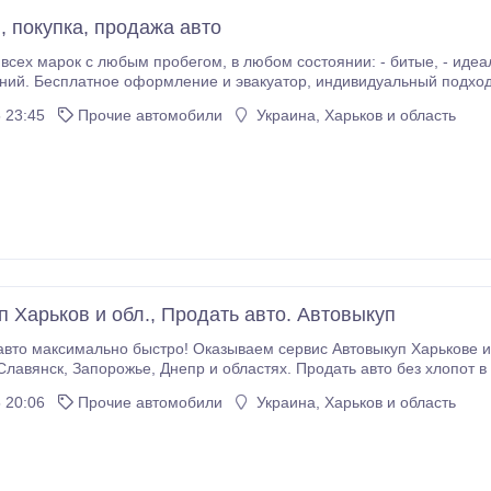
, покупка, продажа авто
егом, в любом состоянии: - битые, - идеальные, - кредитные, - после такси. - требующие
ез перерывов и выходных. Выезд
в кратчайшие сроки. Харьков и другие области Украины.
 23:45
Прочие автомобили
Украина, Харьков и область
п Харьков и обл., Продать авто. Автовыкуп
то максимально быстро! Оказываем сервис Автовыкуп Харькове и обла
предпродажную подготовку, вкладывать финансы. Размещать платную рекламу 
 20:06
Прочие автомобили
Украина, Харьков и область