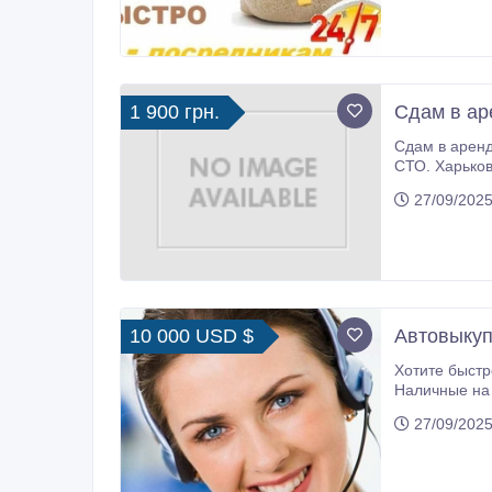
1 900 грн.
Сдам в ар
Сдам в аренду Daewoo Sens, Lanos. Стоимость 1900 гр
СТО. Харьковская прописка, без судимости, возраст от 27, с
27/09/2025
10 000 USD $
Автовыкуп
Хотите быстр
Наличные на р
выкупаем по
27/09/2025