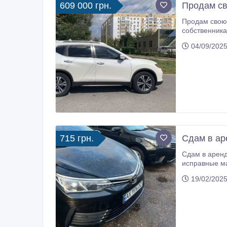
609 000 грн.
Продам св
Продам свою машину Nissan Rogue 2
собственника. Передний привод, кожаный салон , к
04/09/2025
715 грн.
Сдам в ар
Сдам в аренду Toyota Corolla 16-18 года.
исправные машины. Обслуживание за мой счет, на моем СТО. Долгосрочная аре
19/02/2025