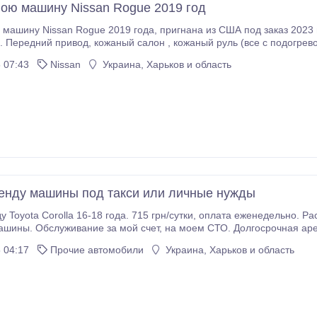
ою машину Nissan Rogue 2019 год
019 года, пригнана из США под заказ 2023 году .Машина в отличном состоянии, у одного
ожаный руль (все с подогревом), на круговом 360, андроид, фаркоп, электро
ляда, без ключевой доступ, два ключа..
 07:43
Nissan
Украина, Харьков и область
енду машины под такси или личные нужды
 715 грн/сутки, оплата еженедельно. Расход до 10 л газа, механика 6-ступка. Полностью
нда одному водителю. Харьковская прописка,
без судимости. Территориально авторынок БАРАБАШОВО.
 04:17
Прочие автомобили
Украина, Харьков и область