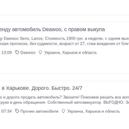
енду автомобиль Deawoo, с правом выкупа
н. в неделю, с одним выходным. Обслуживание 100% наше, на нашем
таж вождения от 5лет, опыт работы в такси. Залоговые 1900 грн. Тел.:
(050) 684-25-64, (093) 067-87-16..
 13:09
Daewoo
Украина, Харьков и область
 в Харькове. Дорого. Быстро. 24/7
о и дорого продать автомобиль? Звоните! Поможем решить все во
уки в день обращения. Собственный автоэвакуатор. ВЫГОДНО. Знаем ка
 самой выгодной для Вас цене. КОМФОРТНО. Бесплатный осмотр и
 07:34
Прочие автомобили
Украина, Харьков и область