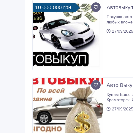
10 000 000 грн.
Автовыкуп
Покупка авто всех марок с любым проб
любых вложений. Бесплатное оформление и эвакуатор, индивидуальный подход. Работаем б
специалиста 
27/09/2025
Авто Выку
Купим Ваше ав
Краматорск, Славянск, Запорожье, Днепр и областях. Продать авто без хлопот в течение дня, это реально! Вам не нужно делать
27/09/2025