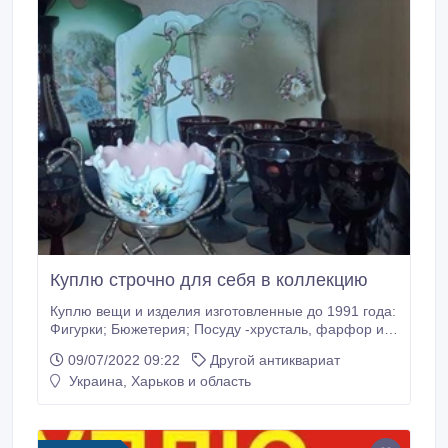
Куплю строчно для себя в коллекцию
Куплю вещи и изделия изготовленные до 1991 года:
Фигурки; Бюжетерия; Посуду -хрусталь, фарфор и
стекло ; ёлочные и детские игрушки; бюжетерия;
09/07/2022 09:22
Другой антиквариат
Мельхиоровые ложки , вилки и прочее; Янтарные,
Украина, Харьков и область
Коралловые и Изделия из кости; Старые фото и
открытки ; Монеты; Значки; Награды; Часы ;
Самовары; Велосипеды и многое другое.