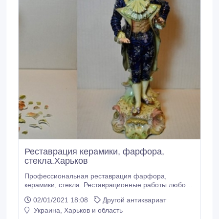
Реставрация керамики, фарфора,
стекла.Харьков
Профессиональная реставрация фарфора,
керамики, стекла. Реставрационные работы любой
сложности. Многофрагментраная склейка
02/01/2021 18:08
Другой антиквариат
предметов из фарфора, керамики и стекла;
Украина, Харьков и область
Восполнений утраченных фрагментов на статуэтках