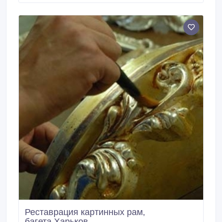
и скульптуре из фарфора и керамики; Восполнение
сколов и укрепление трещин на фарфоре, фаянсе
и керамики.
Реставрация картинных рам,
багета.Харьков