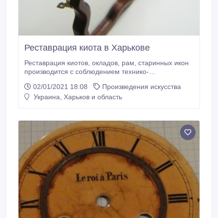
Реставрация киота в Харькове
Реставрация киотов, окладов, рам, старинных икон
производится с соблюдением технико-
технологических особенностей каждого предмета
02/01/2021 18:08
Произведения искусства
искусства. Реставрационная мастерская "Интарсия"
Украина, Харьков и область
предоставляет полный спектр столярно-
реставрационных услуг: восполнение
конструктивной жесткости киота восполнение.