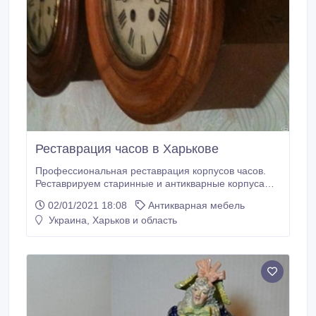
Реставрация часов в Харькове
Профессиональная реставрация корпусов часов.
Реставрируем старинные и антикварные корпуса
настенных, напольных часов, каминных часов.
02/01/2021 18:08
Антикварная мебель
Удаление старых лаковых слоёв, очистка,
Украина, Харьков и область
тонировки, восполнение утрат любой сложности,
изготовление недостающих "шишичек",
шпонирование, восполнение утрат шпона. Также
реставрируем корпуса патефонов, барометров и
любые антикварные предметы мебели.