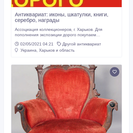
Антиквариат: иконы, шкатулки, книги,
серебро, награды
Ассоциация коллекционеров, г. Харьков. Для
пополнения экспозиции дорого покупаем
антиквариат: - портсигары, - книги до 1945 г., - бусы,
02/05/2021 04:21
Другой антиквариат
- награды, - самовары, - фарфор, - иконы, -
Украина, Харьков и область
фотографии, - столовое серебро, - значки, -
шкатулки, - монеты, - другие предметы старины.
Продать антиквариат дорого Вы можете нам.