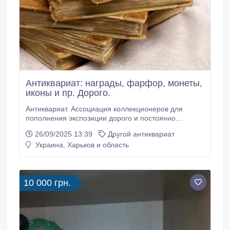
Антиквариат: награды, фарфор, монеты,
иконы и пр. Дорого.
Антиквариат. Ассоциация коллекционеров для
пополнения экспозиции дорого и постоянно
покупает: - награды, - монеты, - иконы, - фарфор, -
26/09/2025 13:39
Другой антиквариат
столовое серебро, - книги до 1945 г., - значки, -
Украина, Харьков и область
самовары, - портсигары, - шкатулки, - бусы, -
фотографии, - другие предметы старины. Продать
антиквариат дорого Вы можете нам.
10 000 грн.