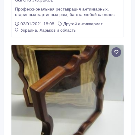
Профессиональная реставрация антикварных,
старинных картинных рам, багета любой сложности.
Восстановление лепнины, утрат дерева, склейка
02/01/2021 18:08
Другой антиквариат
узловых соединений, зарезка под нужный размер,
Украина, Харьков и область
устранение сколов, царапин, тонировки, покраска,
удаление старого лакокрасочного покрытия и
нанесение нового. Наши технологии
реставрационных работ максимально приближены к
методам, применявшимся мастерами 19 в.