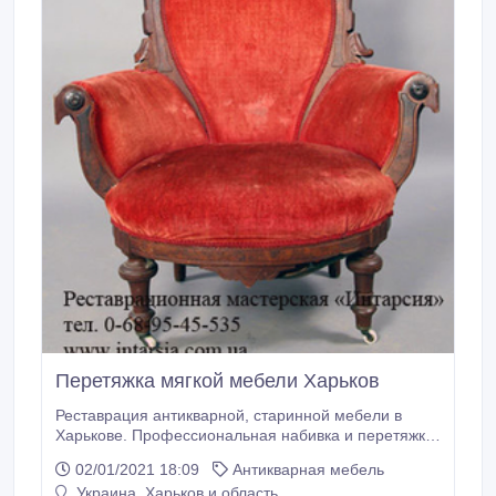
Перетяжка мягкой мебели Харьков
Реставрация антикварной, старинной мебели в
Харькове. Профессиональная набивка и перетяжка
антикварной мебели в Харькове. Процесс
02/01/2021 18:09
Антикварная мебель
реставрации включает в себя не только работу с
Украина, Харьков и область
внешним видом изделия, но и максимальное