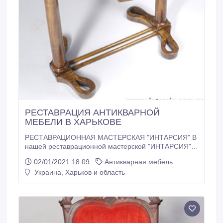
РЕСТАВРАЦИЯ АНТИКВАРНОЙ
МЕБЕЛИ В ХАРЬКОВЕ
РЕСТАВРАЦИОННАЯ МАСТЕРСКАЯ "ИНТАРСИЯ" В
нашей реставрационной мастерской "ИНТАРСИЯ"
можно отреставрировать антикварные предметы
02/01/2021 18:09
Антикварная мебель
мебели такие как шкафы, комоды, столы, стулья,
Украина, Харьков и область
буфеты, этажерки, кресла, диваны, тумбы, корпусы
часов и многое другое. Также у нас можно
отреставрировать предметы из дерева такие, как
киоты, шкатулки, вазы, скульптура и т.