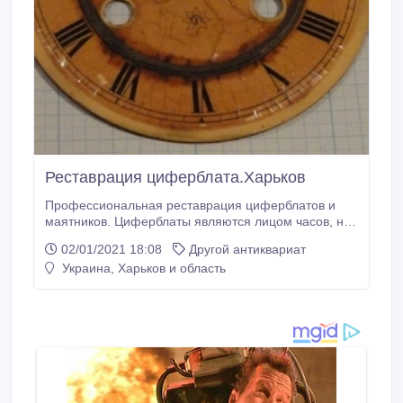
Реставрация циферблата.Харьков
Профессиональная реставрация циферблатов и
маятников. Циферблаты являются лицом часов, но
к сожалению со временем, они приобретают не
02/01/2021 18:08
Другой антиквариат
совсем приглядный вид. Это и из за воздействия
Украина, Харьков и область
внешней среды и из за неправильной эксплуатации
часов, это когда неквалифицированные
специалисты портят внешний вид своим
вмешательством.