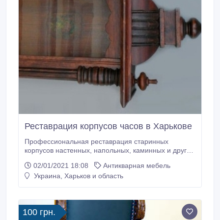
Реставрация корпусов часов в Харькове
Профессиональная реставрация старинных
корпусов настенных, напольных, каминных и других
видов часов. Реставрационная мастерская
02/01/2021 18:08
Антикварная мебель
"Интарсия" - реставрация часов любой сложности и
Украина, Харьков и область
в любом состоянии. Удаление старых лаковых
слоёв, очистка, тонировки, восполнение утрат
любой сложности, изготовление недостающих
"шишичек", шпонирование, восполнение утрат
100 грн.
шпона.