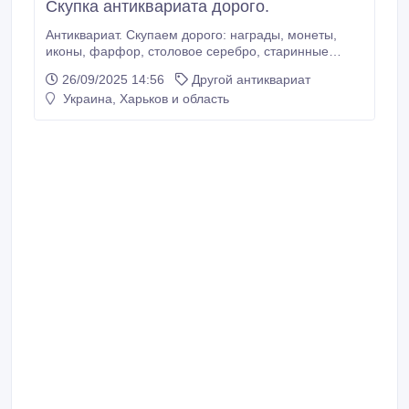
Скупка антиквариата дорого.
Антиквариат. Скупаем дорого: награды, монеты,
иконы, фарфор, столовое серебро, старинные
книги, значки, фотоаппараты, самовары,
26/09/2025 14:56
Другой антиквариат
портсигары, шкатулки, бусы, фотографии, открытки.
Украина, Харьков и область
Наш адрес: г. Харьков, ул. Пушкинская, 11. Tел.:
(099) 081-21-29, (093) 299-88-58, (098) 681-21-01
(Viber). Андрей..