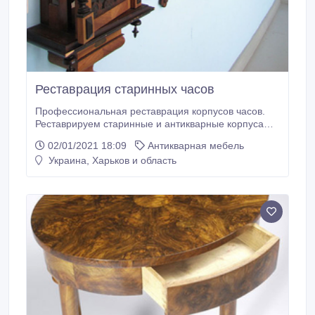
Реставрация старинных часов
Профессиональная реставрация корпусов часов.
Реставрируем старинные и антикварные корпуса
настенных, напольных часов, каминных часов.
02/01/2021 18:09
Антикварная мебель
Удаление старых лаковых слоёв, очистка,
Украина, Харьков и область
тонировки, восполнение утрат любой сложности,
изготовление недостающих "шишичек",
шпонирование, восполнение утрат
шпона.Устранение сколов, царапмн, трещин
рассыхания.