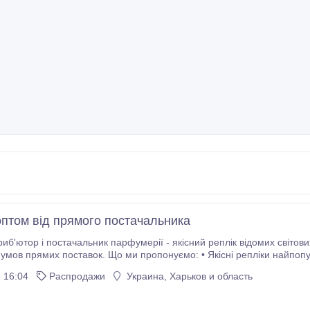
птом від прямого постачальника
иб'ютор і постачальник парфумерії - якісний реплік відомих світов
онуємо: • Якісні репліки найпопулярніших брендів (стійкість, шлейф, відповідність
матів). • Прямі поставки без посередників – найвигідніша ціна для вас.
 16:04
Распродажи
Украина, Харьков и область