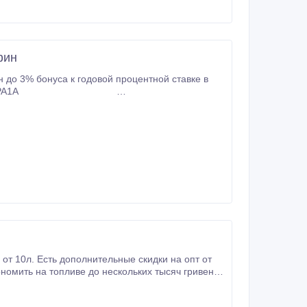
момент команда из менеджера по продажам,
фин
 до 3% бонуса к годовой процентной ставке в
PA1A
от 10л. Есть дополнительные скидки на опт от