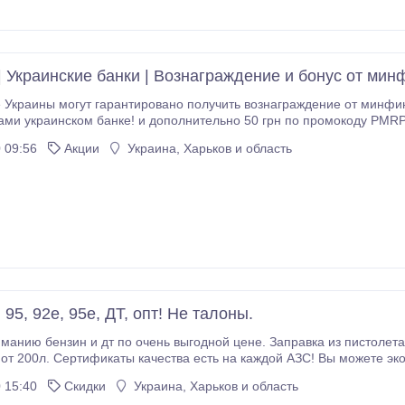
инансовых показателей и эффективности сотрудников -На данный 
| Украинские банки | Вознаграждение и бонус от мин
 Украины могут гарантировано получить вознаграждение от минфин
ами украинском банке! и дополнительно 50 грн по промокоду PMR
 09:56
Акции
Украина, Харьков и область
формация об Акции «Бонус к депозиту» от минфин: https://minfin.
 95, 92е, 95е, ДТ, опт! Не талоны.
манию бензин и дт по очень выгодной цене. Заправка из пистолета 
жеру, и сделать предзаказ
 15:40
Скидки
Украина, Харьков и область