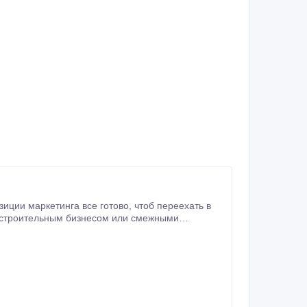
agram 15000
астройщика) -Партнер отдельных риелторских
и -Работает больше 5 лет (делал с партнером
РМ + чат-боты) -Есть несколько
отдельных ЖК -Настроенная отчетность с