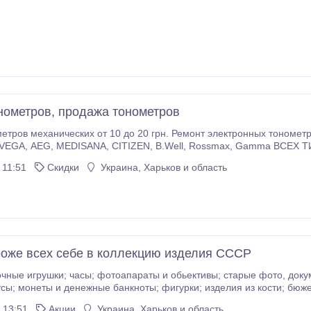
нометров, продажа тонометров
 от 10 до 20 грн. Ремонт электронных тонометров Little Doctor, AND, Microlife, Omron,
ности показаний давления 20 - 50 грн. Регулировка механического +
 11:51
Скидки
Украина, Харьков и область
оже всех себе в коллекцию изделия СССР
 старые фото, документы и открытки; значки и награды; янтарные и
ончики; вкладыши и фантики;
самовары; мельхиор; предметы интерьера; библиотеки.
 13:51
Акции
Украина, Харьков и область