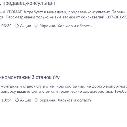
 продавец-консультант
ется менеджер, продавец-консультант. Парень или девушка. Опыт работы с запчастями
ся. Рассматриваем только живые звонки от соискателей. 097-301-99
ая информация на сайте automafia.com.ua.
 06:39
Акции
Украина, Харьков и область
номонтажный станок б/у
ый станок б/у в отличном состоянии, не дорого импортного производства .Один хозяин.Находится
Харькове , по запросу выш
 18:34
Акции
Украина, Харьков и область