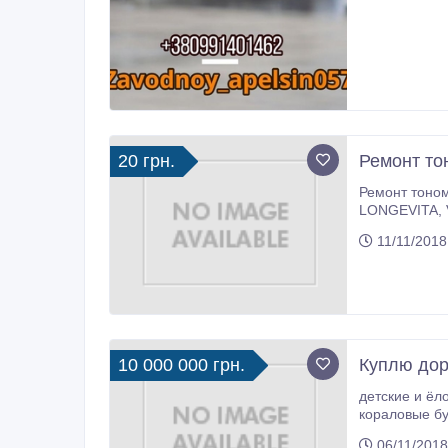
20 грн.
Ремонт то
Ремонт тонометров механических
LONGEVITA, VEGA, AEG, MEDISANA, CITIZEN, B.Well, Rossmax, Gamma ВСЕХ ТИПОВ ( ЛЮБЫЕ) 20 грн. Диагностика 10 грн.
Проверка точ
11/11/2018
10 000 000 грн.
Куплю дор
детские и ёлочные игрушки; часы; фотоапараты и обьективы;
кораловые бусы; монеты и денежные банкноты; фигурки; изделия из кости; бюжетерию; духи и флак
06/11/2018